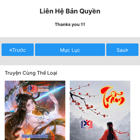
Tu Chân
Liên Hệ Bản Quyền
Tu Tiên
Thanks you !!!
Tội Phạm
Vô Địch
Trước
Mục Lục
Sau
Võ Hiệp
Võng Du
Truyện Cùng Thể Loại
Xuyên Không
Xuyên Nhanh
Xuyên Sách
Xuyên Thư
Điền Văn