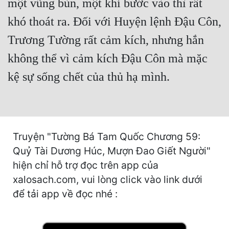
một vũng bùn, một khi bước vào thì rất
khó thoát ra. Đối với Huyện lệnh Đậu Côn,
Mưu Mô
Trương Tường rất cảm kích, nhưng hắn
Mạt Thế
không thể vì cảm kích Đậu Côn mà mặc
Mỹ Thực
kệ sự sống chết của thủ hạ mình.
Ngôn Tình
Ngược
Nữ Cường
Truyện "Tường Bá Tam Quốc Chương 59:
Nữ Phụ
Quỷ Tài Dương Húc, Mượn Đao Giết Người"
Phong Thủy - Tâm Linh
hiện chỉ hỗ trợ đọc trên app của
xalosach.com, vui lòng click vào link dưới
Phương Tây
để tải app về đọc nhé :
Phản Phái
Quan Trường