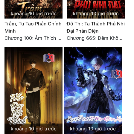
Đẹp
khoảng 10 giờ trước
khoảng 10 giờ trước
Trẫm, Tự Tạo Phản Chính
Đô Thị: Ta Thành Phú Nhị
Đẹp Hiệp
Mình
Đại Phản Diện
Chương 100: Ám Thích Trên Vân Sơn
Chương 665: Đêm Không Dấu Vết
Tính Cách Nhân Vật :
Cơ Trí
Sát Phạt Quyết Đoán
Vô Sỉ
Điềm Đạm
khoảng 10 giờ trước
khoảng 10 giờ trước