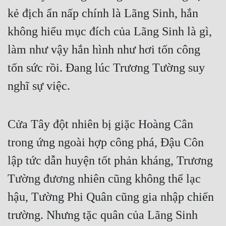
Cổ Đại
kẻ địch ẩn nấp chính là Lãng Sinh, hắn
Du Hí
không hiểu mục đích của Lãng Sinh là gì,
làm như vậy hắn hình như hơi tốn công
Dã Sử
tốn sức rồi. Đang lúc Trương Tường suy
Dị Giới
nghĩ sự việc.
Dị Năng
Gia Đấu
Cửa Tây đột nhiên bị giặc Hoàng Cân
Góc Nhìn Nam
trong ứng ngoài hợp công phá, Đậu Côn
Góc Nhìn Nữ
lập tức dẫn huyện tốt phản kháng, Trương
Huyền Huyễn
Tường đương nhiên cũng không thể lạc
Huyền Nghi
hậu, Tường Phi Quân cũng gia nhập chiến
Huyền Ảo
trường. Nhưng tặc quân của Lãng Sinh