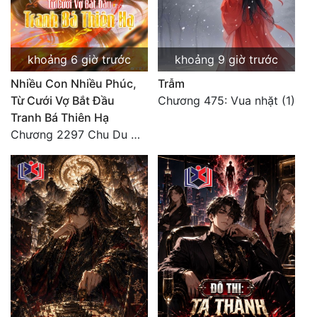
Đô Thị
Đông Phương
khoảng 6 giờ trước
khoảng 9 giờ trước
Đông Phương Huyền Huyễn
Nhiều Con Nhiều Phúc,
Trẫm
Đồng Nhân
Từ Cưới Vợ Bắt Đầu
Chương 475: Vua nhặt (1)
Tranh Bá Thiên Hạ
Chương 2297 Chu Du Du mang thai
Cẩu Đạo Trường Sinh
Ngự Thú
Truyện Nam
Truyện Nữ
Vô Địch Lưu
Xây Dựng Thế Lực
Đam Mỹ