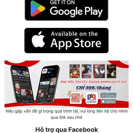
Quân Sự
Sảng Văn
Sắc
Sủng
Thanh Xuân
Tiên Hiệp
Tiểu Thuyết
Trinh Thám
Triều Đấu
Nếu gặp vấn đề gì trong quá trình tải, vui lòng liên hệ cho mình
Trùng Sinh
qua link sau nhé
Trọng Sinh
Hỗ trợ qua Facebook