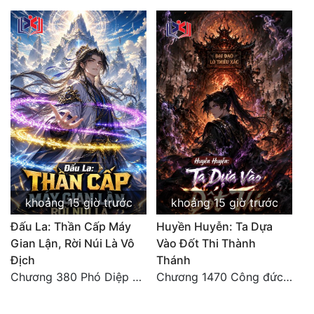
khoảng 15 giờ trước
khoảng 15 giờ trước
Đấu La: Thần Cấp Máy
Huyền Huyễn: Ta Dựa
Gian Lận, Rời Núi Là Vô
Vào Đốt Thi Thành
Địch
Thánh
Chương 380 Phó Diệp dẫn toàn tộc Hồn Thú di chuyển đến Sâm La Tinh, chúng thần Thần Giới kinh ngạc!
Chương 1470 Công đức phi thăng