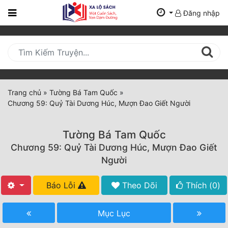
Đăng nhập
Trang
Chủ
Mới
Cập
Nhật
Trang chủ
»
Tường Bá Tam Quốc
»
(current)
Chương 59: Quỷ Tài Dương Húc, Mượn Đao Giết Người
BXH
Thể Loại
Tường Bá Tam Quốc
Chương 59: Quỷ Tài Dương Húc, Mượn Đao Giết
Người
Tất Cả
Báo Lỗi
Theo Dõi
Thích (
0
)
Truyện Mới Ra
Hoàn Thành
Mục Lục