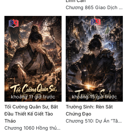
Linh Căn
Chương 865 Giao Dịch Chí Cao Tiên Thuật!
khoảng 11 giờ trước
khoảng 15 giờ trước
Tối Cường Quân Sư, Bắt
Trường Sinh: Rèn Sắt
Đầu Thiết Kế Giết Tào
Chứng Đạo
Tháo
Chương 510: Dự Án “Tân Bạch Nương Tử” Và “Tinh Thám” Xà Yêu
Chương 1060 Hồng thủy ngập trời, thời khắc tuyệt vọng (2/2)