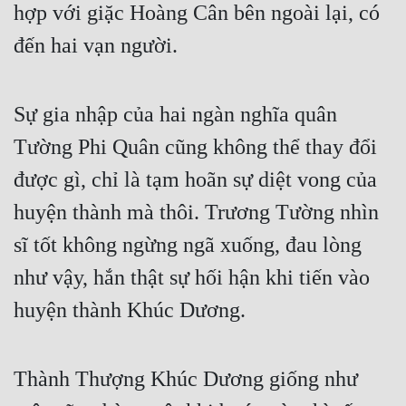
Hài Hước
hợp với giặc Hoàng Cân bên ngoài lại, có
đến hai vạn người.
Hệ Thống
Học Đường
Sự gia nhập của hai ngàn nghĩa quân
Khoa Huyễn
Tường Phi Quân cũng không thể thay đổi
Khoa Huyễn Không Gian
được gì, chỉ là tạm hoãn sự diệt vong của
Kinh Dị
huyện thành mà thôi. Trương Tường nhìn
Kiếm Hiệp
sĩ tốt không ngừng ngã xuống, đau lòng
Kỳ Huyễn
như vậy, hắn thật sự hối hận khi tiến vào
Kỳ Ảo
huyện thành Khúc Dương.
Linh Dị
Làm Giàu
Thành Thượng Khúc Dương giống như
Lịch Sử