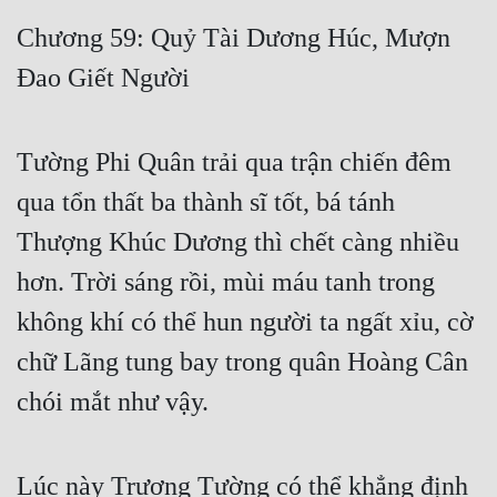
Free
Chương 59: Quỷ Tài Dương Húc, Mượn
Đao Giết Người
Hậu Cung
Truyện Convert
Tường Phi Quân trải qua trận chiến đêm
Truyện Dịch
qua tổn thất ba thành sĩ tốt, bá tánh
Truyện Nhập Môn
Thượng Khúc Dương thì chết càng nhiều
Truyện ngắn
hơn. Trời sáng rồi, mùi máu tanh trong
Xa Lộ Dịch
không khí có thể hun người ta ngất xỉu, cờ
chữ Lãng tung bay trong quân Hoàng Cân
Cung Đấu
chói mắt như vậy.
Cạnh Kỹ
Cổ Tiên Hiệp
Lúc này Trương Tường có thể khẳng định