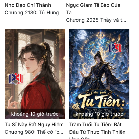
Nho Đạo Chí Thánh
Ngục Giam Tế Bào Của
Chương 2130: Tứ Hung Cổ Yêu
Ta
Chương 2025 Thầy và trò
khoảng 10 giờ trước
khoảng 10 giờ trước
Tu Sĩ Này Rất Nguy Hiểm
Trăm Tuổi Tu Tiên: Bắt
Chương 980: Thế cờ "chết đi sống"
Đầu Từ Thức Tỉnh Thiên