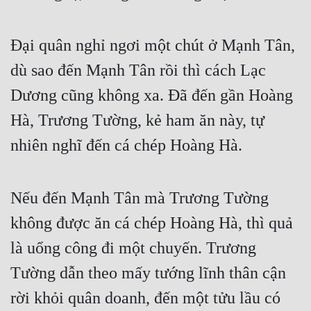
Hài Hước
Hệ Thống
Đại quân nghỉ ngơi một chút ở Mạnh Tân,
Học Đường
dù sao đến Mạnh Tân rồi thì cách Lạc
Khoa Huyễn
Dương cũng không xa. Đã đến gần Hoàng
Khoa Huyễn Không Gian
Hà, Trương Tường, kẻ ham ăn này, tự
nhiên nghĩ đến cá chép Hoàng Hà.
Kinh Dị
Kiếm Hiệp
Nếu đến Mạnh Tân mà Trương Tường
Kỳ Huyễn
không được ăn cá chép Hoàng Hà, thì quả
Kỳ Ảo
là uổng công đi một chuyến. Trương
Linh Dị
Tường dẫn theo mấy tướng lĩnh thân cận
Làm Giàu
rời khỏi quân doanh, đến một tửu lầu có
Lịch Sử