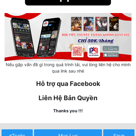
Quân Sự
Sảng Văn
Sắc
Sủng
Thanh Xuân
Nếu gặp vấn đề gì trong quá trình tải, vui lòng liên hệ cho mình
Tiên Hiệp
qua link sau nhé
Tiểu Thuyết
Hỗ trợ qua Facebook
Trinh Thám
Liên Hệ Bản Quyền
Triều Đấu
Thanks you !!!
Trùng Sinh
Trọng Sinh
Trước
Mục Lục
Sau