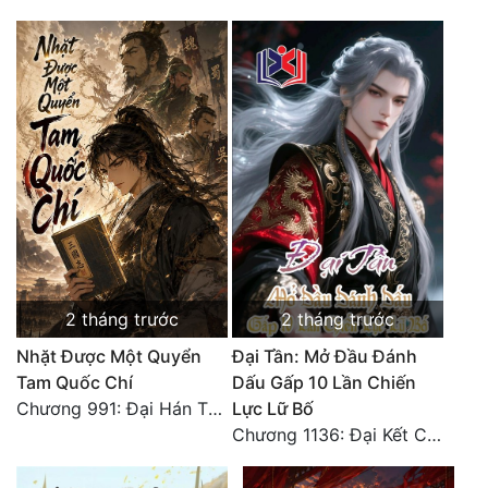
Đẹp
Đẹp Hiệp
Tính Cách Nhân Vật :
Cơ Trí
Sát Phạt Quyết Đoán
Vô Sỉ
2 tháng trước
2 tháng trước
Điềm Đạm
Nhặt Được Một Quyển
Đại Tần: Mở Đầu Đánh
Tam Quốc Chí
Dấu Gấp 10 Lần Chiến
Chương 991: Đại Hán Thiên Thư (Đại Kết Cục)
Lực Lữ Bố
Chương 1136: Đại Kết Cục