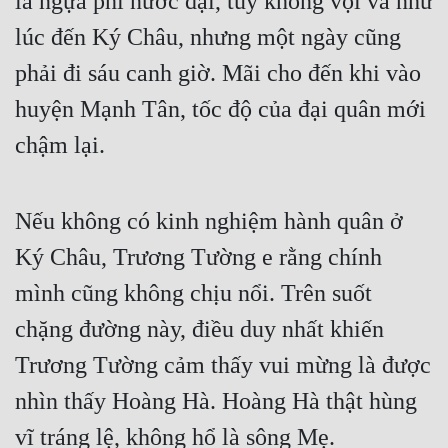
là ngựa phi nước đại, tuy không vội vã như
Cổ Đại
lúc đến Ký Châu, nhưng một ngày cũng
Du Hí
phải đi sáu canh giờ. Mãi cho đến khi vào
Dã Sử
huyện Mạnh Tân, tốc độ của đại quân mới
Dị Giới
chậm lại.
Dị Năng
Gia Đấu
Nếu không có kinh nghiệm hành quân ở
Ký Châu, Trương Tường e rằng chính
Góc Nhìn Nam
mình cũng không chịu nổi. Trên suốt
Góc Nhìn Nữ
chặng đường này, điều duy nhất khiến
Huyền Huyễn
Trương Tường cảm thấy vui mừng là được
Huyền Nghi
nhìn thấy Hoàng Hà. Hoàng Hà thật hùng
Huyền Ảo
vĩ tráng lệ, không hổ là sông Mẹ.