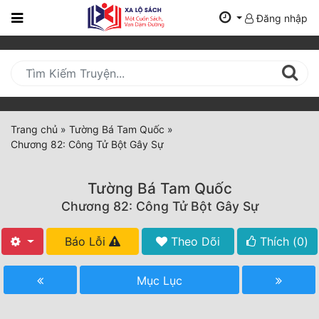
Đăng nhập
Trang
Chủ
Mới
Cập
Nhật
Trang chủ
»
Tường Bá Tam Quốc
»
(current)
Chương 82: Công Tử Bột Gây Sự
BXH
Thể Loại
Tường Bá Tam Quốc
Chương 82: Công Tử Bột Gây Sự
Tất Cả
Báo Lỗi
Theo Dõi
Thích (
0
)
Truyện Mới Ra
Mục Lục
Hoàn Thành