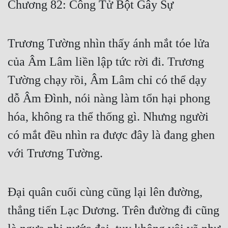
Chương 82: Công Tử Bột Gây Sự
Free
Hậu Cung
Trương Tường nhìn thấy ánh mắt tóe lửa
Truyện Convert
của Âm Lâm liền lập tức rời đi. Trương
Truyện Dịch
Tường chạy rồi, Âm Lâm chỉ có thể dạy
dỗ Âm Đình, nói nàng làm tổn hại phong
Truyện Nhập Môn
hóa, không ra thể thống gì. Nhưng người
Truyện ngắn
có mắt đều nhìn ra được đây là đang ghen
Xa Lộ Dịch
với Trương Tường.
Cung Đấu
Đại quân cuối cùng cũng lại lên đường,
Cạnh Kỹ
thẳng tiến Lạc Dương. Trên đường đi cũng
Cổ Tiên Hiệp