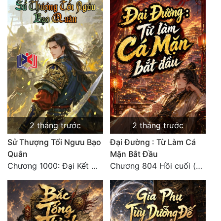
2 tháng trước
2 tháng trước
Sử Thượng Tối Ngưu Bạo
Đại Đường : Từ Làm Cá
Quân
Mặn Bắt Đầu
Chương 1000: Đại Kết Cục!
Chương 804 Hồi cuối (đại kết cục )