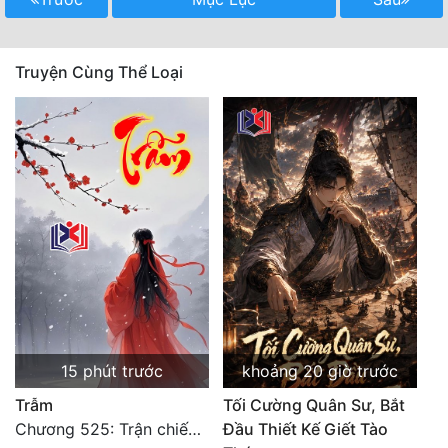
Tu Chân
Tu Tiên
Truyện Cùng Thể Loại
Tội Phạm
Vô Địch
Võ Hiệp
Võng Du
Xuyên Không
Xuyên Nhanh
Xuyên Sách
15 phút trước
khoảng 20 giờ trước
Xuyên Thư
Trẫm
Tối Cường Quân Sư, Bắt
Điền Văn
Chương 525: Trận chiến tấn công phòng thủ Macao (2)
Đầu Thiết Kế Giết Tào