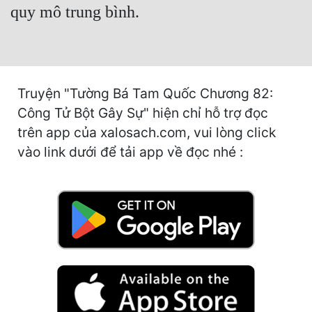
quy mô trung bình.
Mưu Mô
Mạt Thế
Mỹ Thực
Truyện "Tường Bá Tam Quốc Chương 82:
Ngôn Tình
Công Tử Bột Gây Sự" hiện chỉ hỗ trợ đọc
trên app của xalosach.com, vui lòng click
Ngược
vào link dưới để tải app về đọc nhé :
Nữ Cường
Nữ Phụ
Phong Thủy - Tâm Linh
Phương Tây
Phản Phái
Quan Trường