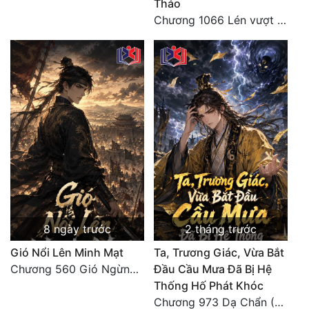
Tháo
Đô Thị
Chương 1066 Lén vượt Nam Bì, đánh thẳng Nghiệp Thành (2/2)
Đông Phương
Đông Phương Huyền Huyễn
Đồng Nhân
Cẩu Đạo Trường Sinh
Ngự Thú
Truyện Nam
Truyện Nữ
8 ngày trước
2 tháng trước
Gió Nổi Lên Minh Mạt
Ta, Trương Giác, Vừa Bắt
Vô Địch Lưu
Chương 560 Gió Ngừng (Kết Cục)
Đầu Cầu Mưa Đã Bị Hệ
Xây Dựng Thế Lực
Thống Hố Phát Khóc
Chương 973 Dạ Chẩn (2/2)
Đam Mỹ