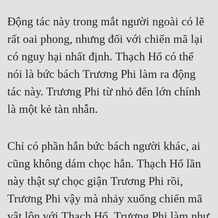
Hài Hước
Động tác này trong mắt người ngoài có lẽ
Hệ Thống
rất oai phong, nhưng đối với chiến mã lại
Học Đường
có nguy hại nhất định. Thạch Hổ có thể
Khoa Huyễn
nói là bức bách Trương Phi làm ra động
Khoa Huyễn Không Gian
tác này. Trương Phi từ nhỏ đến lớn chính
Kinh Dị
là một kẻ tàn nhẫn.
Kiếm Hiệp
Kỳ Huyễn
Chỉ có phần hắn bức bách người khác, ai
Kỳ Ảo
cũng không dám chọc hắn. Thạch Hổ lần
Linh Dị
này thật sự chọc giận Trương Phi rồi,
Trương Phi vậy mà nhảy xuống chiến mã
Làm Giàu
vật lộn với Thạch Hổ. Trương Phi làm như
Lịch Sử