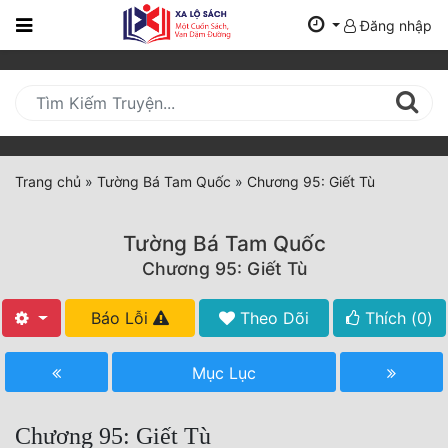
Đăng nhập
Trang
Chủ
Mới
Cập
Nhật
Trang chủ
»
Tường Bá Tam Quốc
»
Chương 95: Giết Tù
(current)
BXH
Tường Bá Tam Quốc
Thể Loại
Chương 95: Giết Tù
Báo Lỗi
Theo Dõi
Thích (
0
)
Tất Cả
Truyện Mới Ra
Mục Lục
Hoàn Thành
Chương 95: Giết Tù