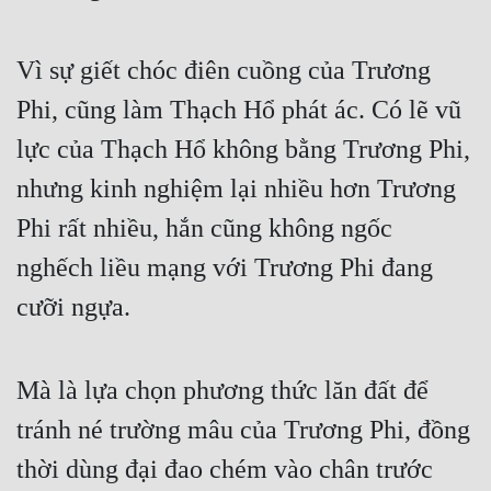
Free
Vì sự giết chóc điên cuồng của Trương
Hậu Cung
Phi, cũng làm Thạch Hổ phát ác. Có lẽ vũ
Truyện Convert
lực của Thạch Hổ không bằng Trương Phi,
Truyện Dịch
nhưng kinh nghiệm lại nhiều hơn Trương
Truyện Nhập Môn
Phi rất nhiều, hắn cũng không ngốc
Truyện ngắn
nghếch liều mạng với Trương Phi đang
Xa Lộ Dịch
cưỡi ngựa.
Cung Đấu
Mà là lựa chọn phương thức lăn đất để
Cạnh Kỹ
tránh né trường mâu của Trương Phi, đồng
Cổ Tiên Hiệp
thời dùng đại đao chém vào chân trước