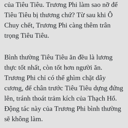
của Tiêu Tiêu. Trương Phi làm sao nỡ để
Cổ Đại
Tiêu Tiêu bị thương chứ? Từ sau khi Ô
Du Hí
Chuy chết, Trương Phi càng thêm trân
Dã Sử
trọng Tiêu Tiêu.
Dị Giới
Dị Năng
Bình thường Tiêu Tiêu ăn đều là lương
Gia Đấu
thực tốt nhất, còn tốt hơn người ăn.
Góc Nhìn Nam
Trương Phi chỉ có thể ghìm chặt dây
Góc Nhìn Nữ
cương, để chân trước Tiêu Tiêu dựng đứng
Huyền Huyễn
lên, tránh thoát trảm kích của Thạch Hổ.
Huyền Nghi
Động tác này của Trương Phi bình thường
sẽ không làm.
Huyền Ảo