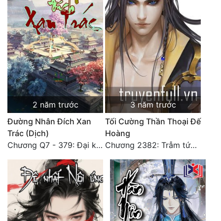
Đẹp
Đẹp Hiệp
Tính Cách Nhân Vật :
Cơ Trí
2 năm trước
3 năm trước
Sát Phạt Quyết Đoán
Đường Nhân Đích Xan
Tối Cường Thần Thoại Đế
Vô Sỉ
Trác (Dịch)
Hoàng
Chương Q7 - 379: Đại kết cục: Về nhà là phải vui vẻ. (2)
Chương 2382: Trẫm tức hết thảy (*Đại Kết Cục) (2)
Điềm Đạm