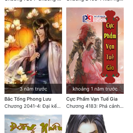
Đô Thị
Đông Phương
Đông Phương Huyền Huyễn
Đồng Nhân
Cẩu Đạo Trường Sinh
Ngự Thú
Truyện Nam
3 năm trước
khoảng 1 năm trước
Truyện Nữ
Bắc Tống Phong Lưu
Cực Phẩm Vạn Tuế Gia
Chương 2041-4: Đại kết cục: Hạnh phúc (4)
Chương 4183: Phá cảnh Chí Đạo cảnh hậu kỳ
Vô Địch Lưu
Xây Dựng Thế Lực
Đam Mỹ