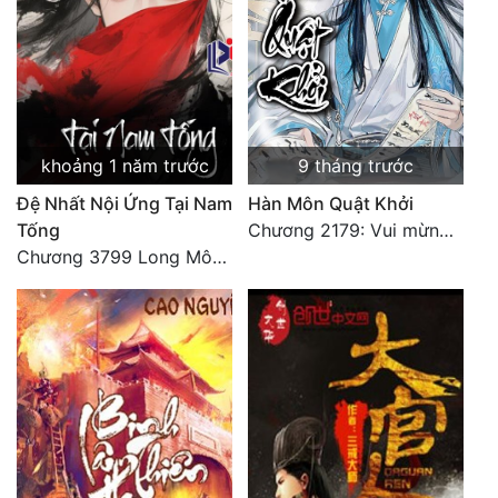
khoảng 1 năm trước
9 tháng trước
Đệ Nhất Nội Ứng Tại Nam
Hàn Môn Quật Khởi
Tống
Chương 2179: Vui mừng khôn xiết
Chương 3799 Long Môn Thập Lục, Cô Đỉnh Ánh Sáng Mặt Trời