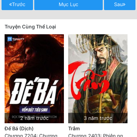
Trước
Mục Lục
Sau
Tu Chân
Tu Tiên
Truyện Cùng Thể Loại
Tội Phạm
Vô Địch
Võ Hiệp
Võng Du
Xuyên Không
Xuyên Nhanh
Xuyên Sách
Xuyên Thư
2 năm trước
3 năm trước
Đế Bá (Dịch)
Trẫm
Điền Văn
Chương 7204: Chương 7204
Chương 2403: Phiên ngoại (10c)