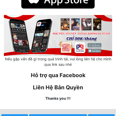
Quân Sự
Sảng Văn
Sắc
Sủng
Thanh Xuân
Nếu gặp vấn đề gì trong quá trình tải, vui lòng liên hệ cho mình
Tiên Hiệp
qua link sau nhé
Tiểu Thuyết
Hỗ trợ qua Facebook
Trinh Thám
Liên Hệ Bản Quyền
Triều Đấu
Thanks you !!!
Trùng Sinh
Trọng Sinh