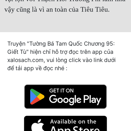
vậy cũng là vì an toàn của Tiêu Tiêu.
Mưu Mô
Mạt Thế
Mỹ Thực
Truyện "Tường Bá Tam Quốc Chương 95:
Ngôn Tình
Giết Tù" hiện chỉ hỗ trợ đọc trên app của
Ngược
xalosach.com, vui lòng click vào link dưới
để tải app về đọc nhé :
Nữ Cường
Nữ Phụ
Phong Thủy - Tâm Linh
Phương Tây
Phản Phái
Quan Trường