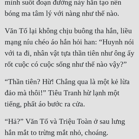
mình suốt đoạn đường này hắn tạo nên 
Văn Tố lại không chịu buông tha hắn, liều 
mạng níu chéo áo hắn hỏi han: “Huynh nói 
với ta đi, nhân vật tựa thần tiên như ông ấy 
“Thần tiên? Hừ! Chẳng qua là một kẻ lừa 
đảo mà thôi!” Tiêu Tranh hừ lạnh một 
“Hả?” Văn Tố và Triệu Toàn ở sau lưng 