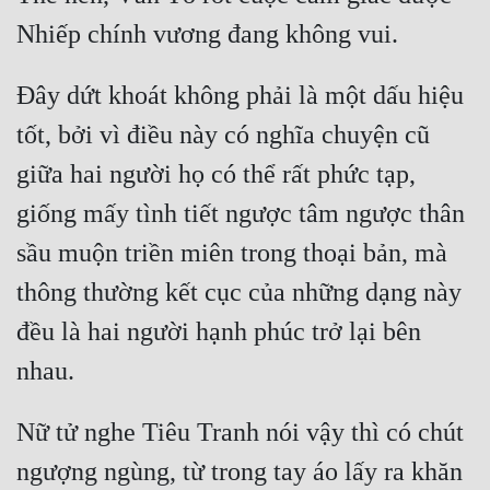
Đô Thị
Đông Phương
Đây dứt khoát không phải là một dấu hiệu 
Đông Phương Huyền Huyễn
tốt, bởi vì điều này có nghĩa chuyện cũ 
Đồng Nhân
giữa hai người họ có thể rất phức tạp, 
giống mấy tình tiết ngược tâm ngược thân 
Cẩu Đạo Trường Sinh
sầu muộn triền miên trong thoại bản, mà 
Ngự Thú
thông thường kết cục của những dạng này 
Truyện Nam
đều là hai người hạnh phúc trở lại bên 
Truyện Nữ
Vô Địch Lưu
Nữ tử nghe Tiêu Tranh nói vậy thì có chút 
Xây Dựng Thế Lực
ngượng ngùng, từ trong tay áo lấy ra khăn 
Đam Mỹ