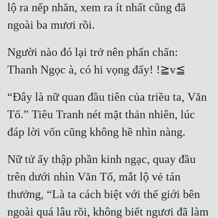
lộ ra nếp nhăn, xem ra ít nhất cũng đã 
Quân Sự
Sảng Văn
Người nào đó lại trở nên phấn chấn: 
Sắc
Sủng
Thanh Xuân
“Đây là nữ quan đầu tiên của triều ta, Văn 
Tiên Hiệp
Tố.” Tiêu Tranh nét mặt thản nhiên, lúc 
Tiểu Thuyết
Trinh Thám
Nữ tử ấy thập phần kinh ngạc, quay đầu 
Triều Đấu
trên dưới nhìn Văn Tố, mắt lộ vẻ tán 
Trùng Sinh
thưởng, “Là ta cách biệt với thế giới bên 
Trọng Sinh
ngoài quá lâu rồi, không biết ngươi đã làm 