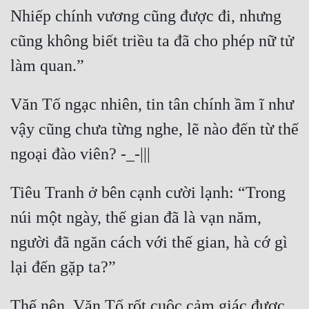
Nhiếp chính vương cũng được đi, nhưng 
Tu Chân
cũng không biết triều ta đã cho phép nữ tử 
Tu Tiên
Tội Phạm
Vô Địch
Văn Tố ngạc nhiên, tin tân chính ầm ĩ như 
Võ Hiệp
vậy cũng chưa từng nghe, lẽ nào đến từ thế 
Võng Du
Xuyên Không
Tiêu Tranh ở bên cạnh cười lạnh: “Trong 
Xuyên Nhanh
núi một ngày, thế gian đã là vạn năm, 
Xuyên Sách
người đã ngăn cách với thế gian, hà cớ gì 
Xuyên Thư
Điền Văn
Thế nên, Văn Tố rốt cuộc cảm giác được 