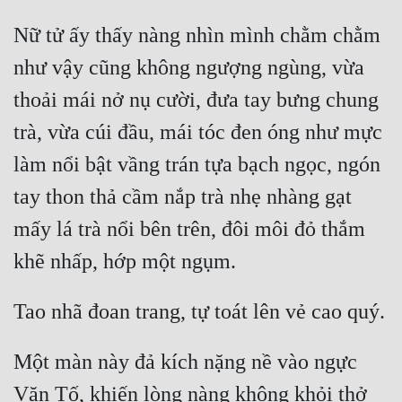
Hài Hước
Nữ tử ấy thấy nàng nhìn mình chằm chằm 
Hệ Thống
như vậy cũng không ngượng ngùng, vừa 
Học Đường
thoải mái nở nụ cười, đưa tay bưng chung 
Khoa Huyễn
trà, vừa cúi đầu, mái tóc đen óng như mực 
Khoa Huyễn Không Gian
làm nổi bật vầng trán tựa bạch ngọc, ngón 
Kinh Dị
tay thon thả cầm nắp trà nhẹ nhàng gạt 
Kiếm Hiệp
mấy lá trà nổi bên trên, đôi môi đỏ thắm 
Kỳ Huyễn
Kỳ Ảo
Linh Dị
Một màn này đả kích nặng nề vào ngực 
Làm Giàu
Văn Tố, khiến lòng nàng không khỏi thở 
Lịch Sử