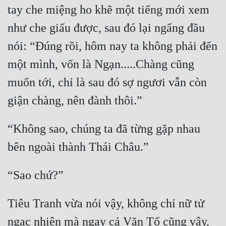
tay che miệng ho khẽ một tiếng mới xem 
Đẹp
như che giấu được, sau đó lại ngẩng đầu 
Đẹp Hiệp
nói: “Đúng rồi, hôm nay ta không phải đến 
một mình, vốn là Ngạn.....Chàng cũng 
Tính Cách Nhân Vật :
muốn tới, chỉ là sau đó sợ ngươi vẫn còn 
Cơ Trí
Sát Phạt Quyết Đoán
“Không sao, chúng ta đã từng gặp nhau 
Vô Sỉ
Điềm Đạm
Tiêu Tranh vừa nói vậy, không chỉ nữ tử 
ngạc nhiên mà ngay cả Văn Tố cũng vậy, 