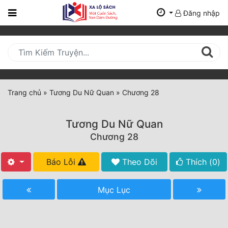
Đăng nhập
Trang
Chủ
Mới
Cập
Nhật
Trang chủ
»
Tương Du Nữ Quan
»
Chương 28
(current)
BXH
Tương Du Nữ Quan
Thể Loại
Chương 28
Báo Lỗi
Theo Dõi
Thích (
0
)
Tất Cả
Truyện Mới Ra
Mục Lục
Hoàn Thành