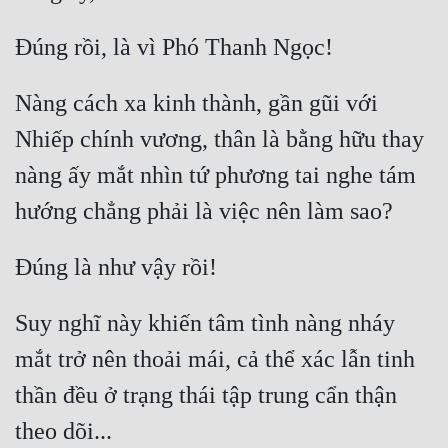
Cổ Đại
Du Hí
Dã Sử
Nàng cách xa kinh thành, gần gũi với 
Dị Giới
Nhiếp chính vương, thân là bằng hữu thay 
nàng ấy mắt nhìn tứ phương tai nghe tám 
Dị Năng
Gia Đấu
Góc Nhìn Nam
Góc Nhìn Nữ
Suy nghĩ này khiến tâm tình nàng nháy 
Huyền Huyễn
mắt trở nên thoải mái, cả thể xác lẫn tinh 
Huyền Nghi
thần đều ở trạng thái tập trung cẩn thận 
Huyền Ảo