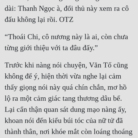
dài: Thanh Ngọc à, đối thủ này xem ra cô 
Mưu Mô
Mạt Thế
“Thoái Chi, cô nương này là ai, còn chưa 
Mỹ Thực
Ngôn Tình
Ngược
Trước khi nàng nói chuyện, Văn Tố cũng 
Nữ Cường
không để ý, hiện thời vừa nghe lại cảm 
Nữ Phụ
thấy giọng nói này quá chín chắn, mơ hồ 
lộ ra một cảm giác tang thương dâu bể. 
Phong Thủy - Tâm Linh
Lại cẩn thận quan sát dung mạo nàng ấy, 
Phương Tây
khoan nói đến kiểu búi tóc của nữ tử đã 
Phản Phái
thành thân, nơi khóe mắt còn loáng thoáng 
Quan Trường