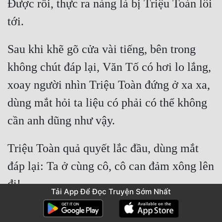
Được rồi, thực ra nàng là bị Triệu Toàn lôi 
Sau khi khẽ gõ cửa vài tiếng, bên trong 
không chút đáp lại, Văn Tố có hơi lo lắng, 
xoay người nhìn Triệu Toàn đứng ở xa xa, 
dùng mắt hỏi ta liệu có phải có thể không 
Triệu Toàn quả quyết lắc đầu, dùng mắt 
đáp lại: Ta ở cùng cô, cô can đảm xông lên 
Tải App Để Đọc Truyện Sớm Nhất
Lúc quay người tiếp tục gõ cửa, trong lòng 