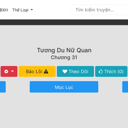
urrent)
BXH
Thể Loại
Tương Du Nữ Quan
Chương 31
Báo Lỗi
Theo Dõi
Thích (
0
)
Mục Lục