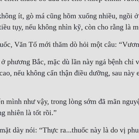
hông ít, gò má cũng hõm xuống nhiều, ngồi ở 
 ở phương Bắc, mặc dù lần này ngả bệnh chỉ v
, nếu không cẩn thận điều dưỡng, sau này e l
n mình như vậy, trong lòng sớm đã mãn nguyệ
 mặt dày nói: “Thực ra...thuốc này là do vị p