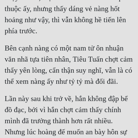
Đô Thị
thuộc ấy, nhưng thấy dáng vẻ nàng hốt 
Đông Phương
hoảng như vậy, thì vẫn không hề tiến lên 
Đông Phương Huyền Huyễn
Đồng Nhân
Bên cạnh nàng có một nam tử ôn nhuận 
văn nhã tựa tiên nhân, Tiêu Tuấn chợt cảm 
Cẩu Đạo Trường Sinh
thấy yên lòng, cẩn thận suy nghĩ, vẫn là có 
Ngự Thú
Truyện Nam
Lần này sau khi trở về, hắn không đập bể 
Truyện Nữ
đồ đạc, bởi vì hắn chợt cảm thấy chính 
Vô Địch Lưu
mình đã trưởng thành hơn rất nhiều. 
Xây Dựng Thế Lực
Nhưng lúc hoàng đế muốn an bày hôn sự 
Đam Mỹ