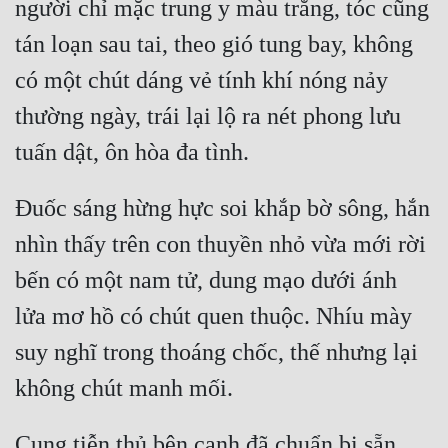
người chỉ mặc trung y màu trắng, tóc cũng 
tán loạn sau tai, theo gió tung bay, không 
có một chút dáng vẻ tính khí nóng nảy 
thường ngày, trái lại lộ ra nét phong lưu 
Đuốc sáng hừng hực soi khắp bờ sông, hắn 
nhìn thấy trên con thuyền nhỏ vừa mới rời 
bến có một nam tử, dung mạo dưới ánh 
lửa mơ hồ có chút quen thuộc. Nhíu mày 
suy nghĩ trong thoáng chốc, thế nhưng lại 
Cung tiễn thủ bên cạnh đã chuẩn bị sẵn 