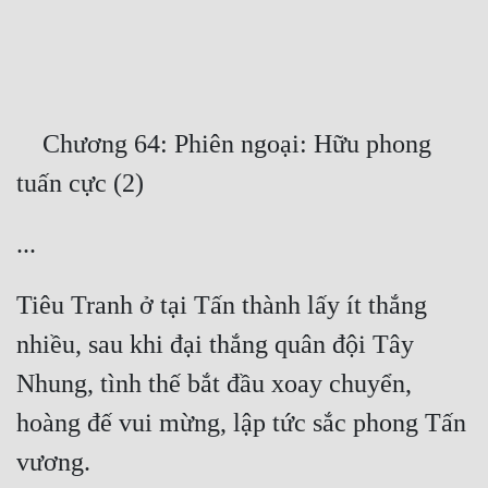
Free
Hậu Cung
Truyện Convert
    Chương 64: Phiên ngoại: Hữu phong 
Truyện Dịch
Truyện Nhập Môn
Truyện ngắn
Xa Lộ Dịch
Tiêu Tranh ở tại Tấn thành lấy ít thắng 
nhiều, sau khi đại thắng quân đội Tây 
Cung Đấu
Nhung, tình thế bắt đầu xoay chuyển, 
Cạnh Kỹ
hoàng đế vui mừng, lập tức sắc phong Tấn 
Cổ Tiên Hiệp