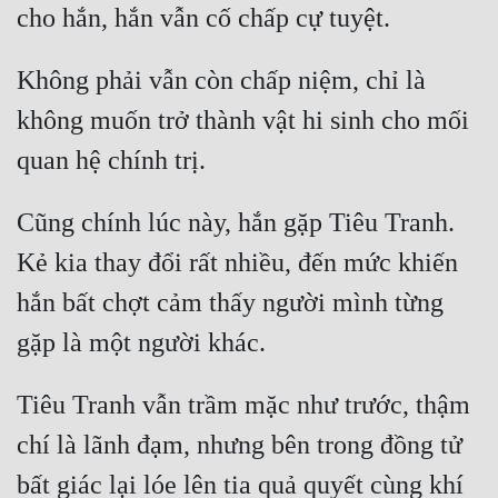
Đẹp
Không phải vẫn còn chấp niệm, chỉ là 
Đẹp Hiệp
không muốn trở thành vật hi sinh cho mối 
Tính Cách Nhân Vật :
Cơ Trí
Cũng chính lúc này, hắn gặp Tiêu Tranh. 
Sát Phạt Quyết Đoán
Kẻ kia thay đổi rất nhiều, đến mức khiến 
Vô Sỉ
hắn bất chợt cảm thấy người mình từng 
Điềm Đạm
Tiêu Tranh vẫn trầm mặc như trước, thậm 
chí là lãnh đạm, nhưng bên trong đồng tử 
bất giác lại lóe lên tia quả quyết cùng khí 