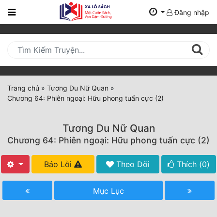
Đăng nhập
Trang
Chủ
Mới
Cập
Nhật
Trang chủ
»
Tương Du Nữ Quan
»
(current)
Chương 64: Phiên ngoại: Hữu phong tuấn cực (2)
BXH
Thể Loại
Tương Du Nữ Quan
Chương 64: Phiên ngoại: Hữu phong tuấn cực (2)
Tất Cả
Báo Lỗi
Theo Dõi
Thích (
0
)
Truyện Mới Ra
Mục Lục
Hoàn Thành