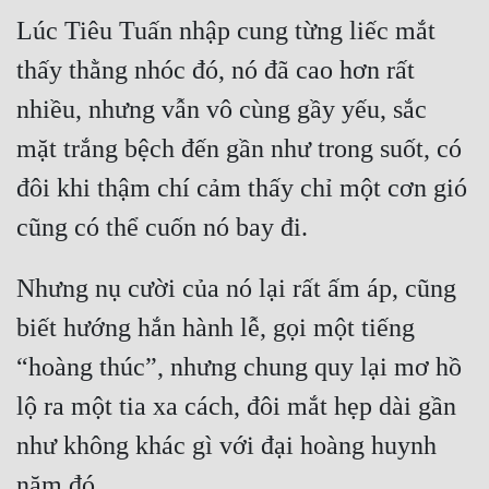
Lúc Tiêu Tuấn nhập cung từng liếc mắt 
Mưu Mô
thấy thằng nhóc đó, nó đã cao hơn rất 
Mạt Thế
nhiều, nhưng vẫn vô cùng gầy yếu, sắc 
Mỹ Thực
mặt trắng bệch đến gần như trong suốt, có 
Ngôn Tình
đôi khi thậm chí cảm thấy chỉ một cơn gió 
Ngược
Nữ Cường
Nhưng nụ cười của nó lại rất ấm áp, cũng 
Nữ Phụ
biết hướng hắn hành lễ, gọi một tiếng 
Phong Thủy - Tâm Linh
“hoàng thúc”, nhưng chung quy lại mơ hồ 
Phương Tây
lộ ra một tia xa cách, đôi mắt hẹp dài gần 
Phản Phái
như không khác gì với đại hoàng huynh 
Quan Trường