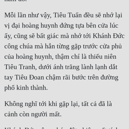
Quân Sự
Mỗi lần như vậy, Tiêu Tuấn đều sẽ nhớ lại 
Sảng Văn
vị đại hoàng huynh đứng tựa bên cửa lúc 
Sắc
ấy, cũng sẽ bất giác mà nhớ tới Khánh Đức 
Sủng
công chúa mà hắn từng gặp trước cửa phủ 
Thanh Xuân
của hoàng huynh, thậm chí là thiếu niên 
Tiêu Tranh, dưới ánh trăng lành lạnh dắt 
Tiên Hiệp
tay Tiêu Đoan chậm rãi bước trên đường 
Tiểu Thuyết
Trinh Thám
Triều Đấu
Không nghĩ tới khi gặp lại, tất cả đã là 
Trùng Sinh
Trọng Sinh