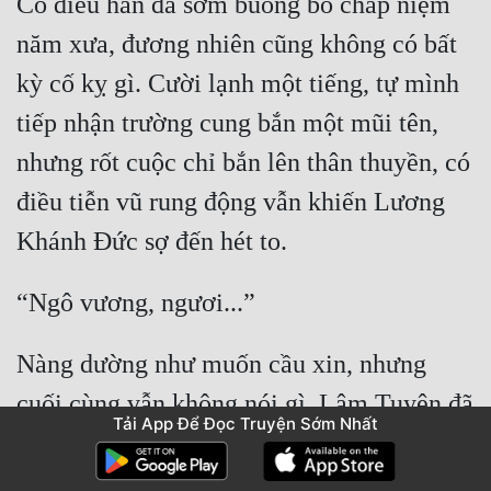
Có điều hắn đã sớm buông bỏ chấp niệm 
năm xưa, đương nhiên cũng không có bất 
kỳ cố kỵ gì. Cười lạnh một tiếng, tự mình 
tiếp nhận trường cung bắn một mũi tên, 
nhưng rốt cuộc chỉ bắn lên thân thuyền, có 
điều tiễn vũ rung động vẫn khiến Lương 
Nàng dường như muốn cầu xin, nhưng 
cuối cùng vẫn không nói gì, Lâm Tuyên đã 
Tải App Để Đọc Truyện Sớm Nhất