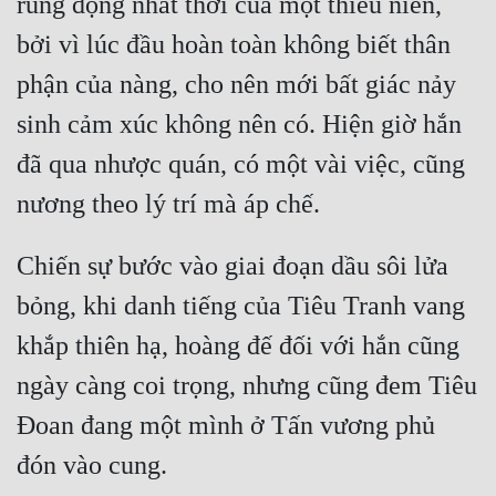
rung động nhất thời của một thiếu niên, 
Hài Hước
bởi vì lúc đầu hoàn toàn không biết thân 
Hệ Thống
phận của nàng, cho nên mới bất giác nảy 
Học Đường
sinh cảm xúc không nên có. Hiện giờ hắn 
Khoa Huyễn
đã qua nhược quán, có một vài việc, cũng 
Khoa Huyễn Không Gian
Kinh Dị
Chiến sự bước vào giai đoạn dầu sôi lửa 
Kiếm Hiệp
bỏng, khi danh tiếng của Tiêu Tranh vang 
Kỳ Huyễn
khắp thiên hạ, hoàng đế đối với hắn cũng 
Kỳ Ảo
ngày càng coi trọng, nhưng cũng đem Tiêu 
Linh Dị
Đoan đang một mình ở Tấn vương phủ 
Làm Giàu
Lịch Sử