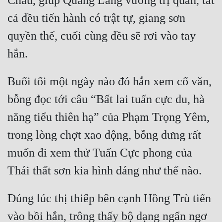
Châu, giúp Quảng Lăng vương trị quân, tất 
cả đều tiến hành có trật tự, giang sơn 
quyền thế, cuối cùng đều sẽ rơi vào tay 
Buổi tối một ngày nào đó hắn xem cổ văn, 
bỗng đọc tới câu “Bất lai tuấn cực du, hà 
năng tiểu thiên hạ” của Phạm Trọng Yêm, 
trong lòng chợt xao động, bỗng dưng rất 
muốn đi xem thử Tuấn Cực phong của 
Đúng lúc thị thiếp bên cạnh Hồng Trù tiến 
vào bồi hắn, trông thấy bộ dạng ngẩn ngơ 