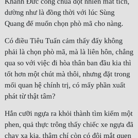
Khánh Đức công chúa đột nhiên mất tích, 
Tu Chân
dường như là đồng thời với lúc Sùng 
Tu Tiên
Tội Phạm
Có điều Tiêu Tuấn cảm thấy đấy không 
Vô Địch
phải là chọn phò mã, mà là liên hôn, chẳng 
Võ Hiệp
qua so với việc đi hòa thân ban đầu kia thì 
Võng Du
tốt hơn một chút mà thôi, nhưng đặt trong 
Xuyên Không
mối quan hệ chính trị, có mấy phần xuất 
Xuyên Nhanh
Xuyên Sách
Hắn cưỡi ngựa ra khỏi thành tìm kiếm một 
Xuyên Thư
phen, quả thực trông thấy chiếc xe ngựa đã 
Điền Văn
chạy xa kia, thậm chí còn có đôi mắt quen 