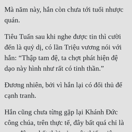
Cổ Đại
Mà năm này, hắn còn chưa tới tuổi nhược 
Du Hí
Dã Sử
Tiêu Tuấn sau khi nghe được tin thì cười 
Dị Giới
đến là quỷ dị, có lần Triệu vương nói với 
Dị Năng
hắn: “Thập tam đệ, ta chợt phát hiện đệ 
Gia Đấu
Góc Nhìn Nam
Đương nhiên, bởi vì hắn lại có đối thủ để 
Góc Nhìn Nữ
Huyền Huyễn
Huyền Nghi
Hắn cũng chưa từng gặp lại Khánh Đức 
công chúa, trên thực tế, đây bất quá chỉ là 
Huyền Ảo