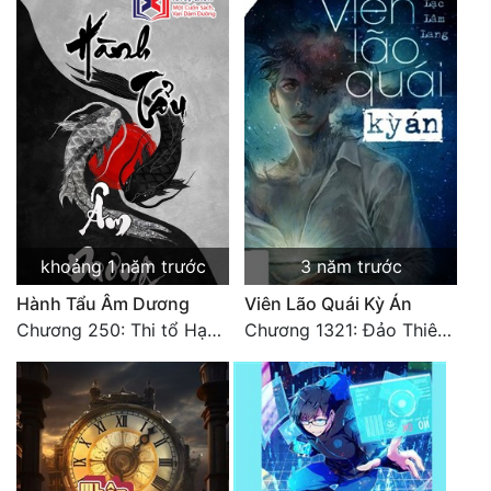
Quân Sự
Sảng Văn
Sắc
Sủng
Thanh Xuân
Tiên Hiệp
khoảng 1 năm trước
3 năm trước
Tiểu Thuyết
Hành Tẩu Âm Dương
Viên Lão Quái Kỳ Án
Chương 250: Thi tổ Hạn Bạt
Chương 1321: Đảo Thiên Đường
Trinh Thám
Triều Đấu
Trùng Sinh
Trọng Sinh