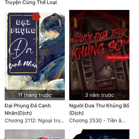
Truyện Cùng Thể Loại
Mưu Mô
Mạt Thế
Mỹ Thực
Ngôn Tình
Ngược
Nữ Cường
Nữ Phụ
11 tháng trước
3 năm trước
Phong Thủy - Tâm Linh
Đại Phụng Đả Canh
Người Đưa Thư Khủng Bố
Phương Tây
Nhân(Dịch)
(Dịch)
Chương 2112: Ngoại truyện 3 - Tiệc mừng công
Chương 2530 - Tiền âm phủ (2)
Phản Phái
Quan Trường