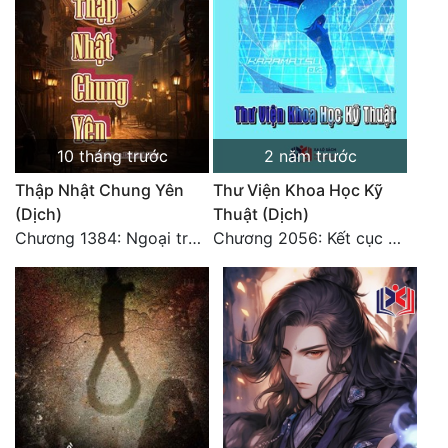
Tu Chân
Tu Tiên
Tội Phạm
Vô Địch
10 tháng trước
2 năm trước
Võ Hiệp
Thập Nhật Chung Yên
Thư Viện Khoa Học Kỹ
(Dịch)
Thuật (Dịch)
Võng Du
Chương 1384: Ngoại truyện Trương Lệ Quyên (cuối cùng)
Chương 2056: Kết cục + Lời tác giả
Xuyên Không
Xuyên Nhanh
Xuyên Sách
Xuyên Thư
Điền Văn