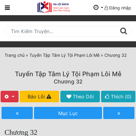
Đăng nhập
Trang
Chủ
Mới
Cập
Nhật
Trang chủ
»
Tuyển Tập Tâm Lý Tội Phạm Lôi Mễ
»
Chương 32
(current)
BXH
Tuyển Tập Tâm Lý Tội Phạm Lôi Mễ
Thể Loại
Chương 32
Báo Lỗi
Theo Dõi
Thích (
0
)
Tất Cả
Truyện Mới Ra
Mục Lục
Hoàn Thành
Chương 32