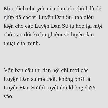
Cổ Đại
Mục đích chủ yếu của đan hội chính là để 
Du Hí
giúp đỡ các vị Luyện Đan Sư, tạo điều 
Dã Sử
kiện cho các Luyện Đan Sư tụ họp lại một 
Dị Giới
chỗ trao đổi kinh nghiệm về luyện đan 
Dị Năng
Gia Đấu
Góc Nhìn Nam
Vốn ban đầu thì đan hội chỉ mời các 
Góc Nhìn Nữ
Luyện Đan sư mà thôi, không phải là 
Huyền Huyễn
Luyện Đan Sư thì tuyệt đối không được 
Huyền Nghi
Huyền Ảo