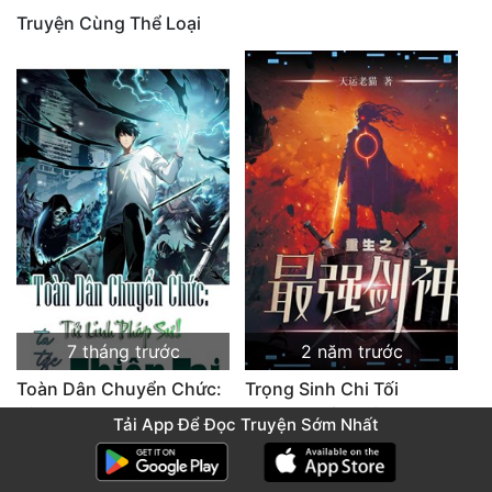
Truyện Cùng Thể Loại
7 tháng trước
2 năm trước
Toàn Dân Chuyển Chức:
Trọng Sinh Chi Tối
Tử Linh Pháp Sư! Ta Tức
Cường Kiếm Thần
Tải App Để Đọc Truyện Sớm Nhất
Là Thiên Tai (Dịch)
Chương 4728: Tân thế giới (đại kết cục) (10)
Chương 6104 Cuối cùng (HẾT)