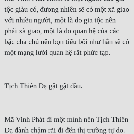
Tu Chân
tộc giàu có, đương nhiên sẽ có một xã giao 
Tu Tiên
với nhiều người, một là do gia tộc nên 
phải xã giao, một là do quan hệ của các 
Tội Phạm
bậc cha chú nên bọn tiểu bối như hắn sẽ có 
Vô Địch
Võ Hiệp
Võng Du
Xuyên Không
Xuyên Nhanh
Xuyên Sách
Xuyên Thư
Mã Vinh Phát đi một mình nên Tịch Thiên 
Điền Văn