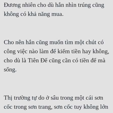
Đương nhiên cho dù hắn nhìn trúng cũng 
Đẹp
Đẹp Hiệp
Tính Cách Nhân Vật :
Cho nên hắn cũng muốn tìm một chút có 
Cơ Trí
công việc nào làm để kiếm tiền hay không, 
Sát Phạt Quyết Đoán
cho dù là Tiên Đế cũng cần có tiền để mà 
Vô Sỉ
Điềm Đạm
Thị trường tự do ở sâu trong một cái sơn 
cốc trong sơn trang, sơn cốc tuy không lớn 