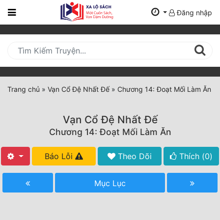
Đăng nhập
Trang
Chủ
Mới
Cập
Nhật
Trang chủ
»
Vạn Cổ Đệ Nhất Đế
»
Chương 14: Đoạt Mối Làm Ăn
(current)
BXH
Vạn Cổ Đệ Nhất Đế
Thể Loại
Chương 14: Đoạt Mối Làm Ăn
Báo Lỗi
Theo Dõi
Thích (
0
)
Tất Cả
Truyện Mới Ra
Mục Lục
Hoàn Thành