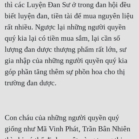
thì các Luyện Đan Sư ở trong đan hội đều 
Mưu Mô
biết luyện đan, tiền tài để mua nguyên liệu 
Mạt Thế
rất nhiều. Ngược lại những người quyền 
Mỹ Thực
quý kia lại có tiền mua sắm, lại cần số 
lượng đan dược thượng phẩm rất lớn, sư 
Ngôn Tình
gia nhập của những người quyền quý kia 
Ngược
góp phần tăng thêm sự phồn hoa cho thị 
Nữ Cường
Nữ Phụ
Phong Thủy - Tâm Linh
Phương Tây
Con cháu của những người quyền quý 
Phản Phái
giống như Mã Vinh Phát, Trần Bân Nhiên 
Quan Trường