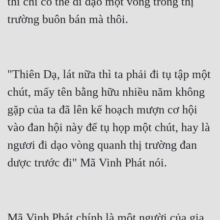
thì chỉ có thể đi dạo một vòng trong thị 
Quân Sự
Sảng Văn
Sắc
"Thiên Dạ, lát nữa thì ta phải đi tụ tập một 
Sủng
chút, mấy tên bằng hữu nhiều năm không 
Thanh Xuân
gặp của ta đã lên kế hoạch mượn cơ hội 
Tiên Hiệp
vào đan hội này để tụ họp một chút, hay là 
Tiểu Thuyết
ngươi đi dạo vòng quanh thị trường đan 
Trinh Thám
Triều Đấu
Trùng Sinh
Trọng Sinh
Mã Vinh Phát chính là một người của gia 