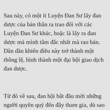
Hài Hước
Hệ Thống
Sau này, có một ít Luyện Đan Sư lấy đan 
Học Đường
dược của bản thân ra trao đổi với các 
Khoa Huyễn
Luyện Đan Sư khác, hoặc là lấy ra đan 
Khoa Huyễn Không Gian
dược mà mình tâm đắc nhất mà rao bán. 
Dần dần khiến điều này trở thành một 
Kinh Dị
thông lệ, hình thành một đại hội giao dịch 
Kiếm Hiệp
Kỳ Huyễn
Kỳ Ảo
Linh Dị
Từ đó về sau, đan hội bắt đầu mời những 
Làm Giàu
người quyền quý đến đây tham gia, dù sao 
Lịch Sử