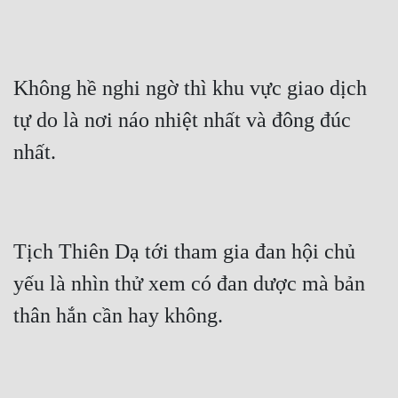
Đô Thị
Đông Phương
Đông Phương Huyền Huyễn
Không hề nghi ngờ thì khu vực giao dịch 
tự do là nơi náo nhiệt nhất và đông đúc 
Đồng Nhân
Cẩu Đạo Trường Sinh
Ngự Thú
Tịch Thiên Dạ tới tham gia đan hội chủ 
Truyện Nam
yếu là nhìn thử xem có đan dược mà bản 
Truyện Nữ
Vô Địch Lưu
Xây Dựng Thế Lực
Đam Mỹ