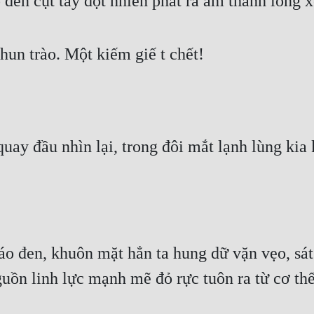
đen cụt tay đột nhiên phát ra âm thanh long x
hun trào. Một kiếm giế t chết!
ay đầu nhìn lại, trong đôi mắt lạnh lùng kia
 áo đen, khuôn mặt hẳn ta hung dữ vặn vẹo, sá
uồn linh lực mạnh mẽ đỏ rực tuôn ra từ cơ thế 