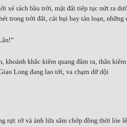
 xé rách bầu trời, mặt đất tiếp tục nứt ra dướ
hét trong trời đất, cát bụi bay tán loạn, những 
Lân!”
n, khoảnh khắc kiếm quang đâm ra, thân kiếm
i Giao Long đang lao tới, va chạm dữ dội
g rực rỡ và ánh lửa sấm chớp đồng thời lóe lê