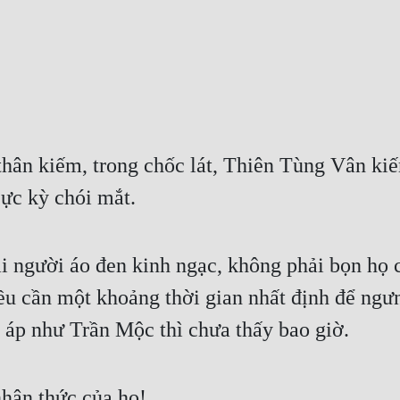
thân kiếm, trong chốc lát, Thiên Tùng Vân kiế
cực kỳ chói mắt.
i người áo đen kinh ngạc, không phải bọn họ c
ều cần một khoảng thời gian nhất định để ngưn
 áp như Trần Mộc thì chưa thấy bao giờ.
hận thức của họ!