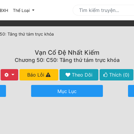
urrent)
BXH
Thể Loại
50: Tâng thứ tám trực khóa
Vạn Cổ Đệ Nhất Kiếm
Chương 50: C50: Tâng thứ tám trực khóa
Báo Lỗi
Theo Dõi
Thích (
0
)
Mục Lục