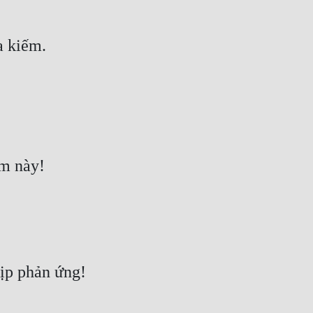
a kiếm.
ếm này!
ịp phản ứng!