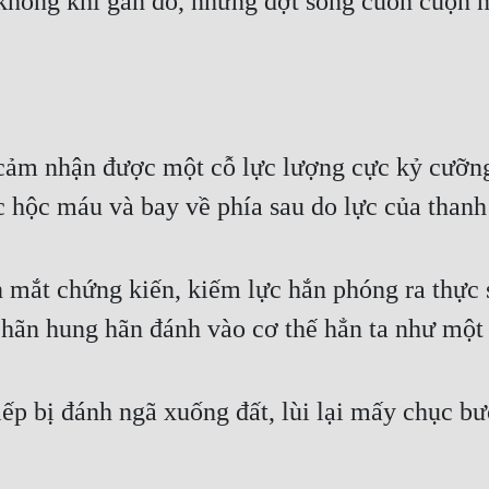
hông khí gần đó, những đợt sóng cuồn cuộn nh
 cảm nhận được một cỗ lực lượng cực kỷ cưỡng
 hộc máu và bay về phía sau do lực của thanh
 mắt chứng kiến, kiếm lực hắn phóng ra thực sự
 hãn hung hãn đánh vào cơ thế hẳn ta như một
tiếp bị đánh ngã xuống đất, lùi lại mấy chục 