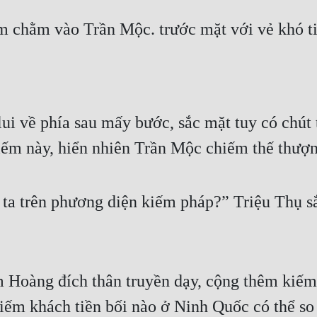
m chằm vào Trần Mộc. trước mặt với vẻ khó ti
ui về phía sau mấy bước, sắc mặt tuy có chút t
 kiếm này, hiển nhiên Trần Mộc chiếm thế thượ
ta trên phương diện kiếm pháp?” Triệu Thụ sắ
 Hoàng đích thân truyền dạy, cộng thêm kiếm t
iếm khách tiền bối nào ở Ninh Quốc có thể so