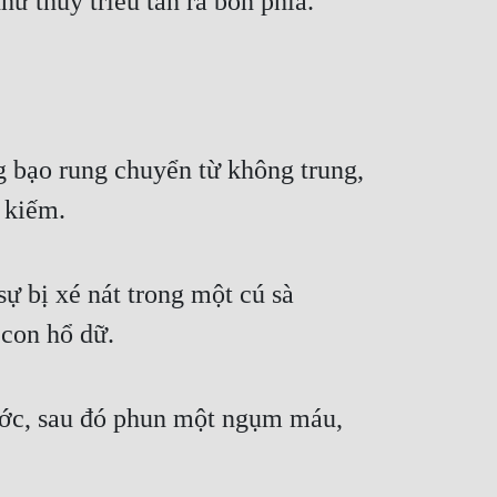
ư thủy triều tản ra bốn phía.
 bạo rung chuyển từ không trung, 
 kiếm.
 bị xé nát trong một cú sà 
 con hổ dữ.
bước, sau đó phun một ngụm máu, 