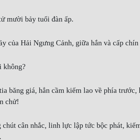
 tử mười bảy tuổi đàn ấp.
ảy của Hải Ngưng Cảnh, giữa hắn và cấp chín 
ải không?
ia băng giá, hẳn cầm kiếm lao về phía trước, 
ần chử!
 chút cân nhắc, linh lực lập tức bộc phát, kiế
.