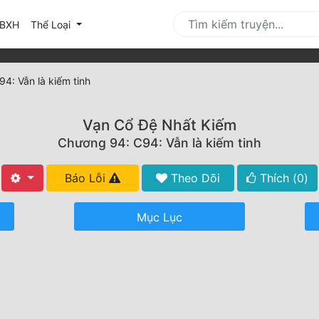
urrent)
BXH
Thể Loại
4: Vẫn là kiếm tinh
Vạn Cổ Đệ Nhất Kiếm
Chương 94: C94: Vẫn là kiếm tinh
Báo Lỗi
Theo Dõi
Thích (
0
)
Mục Lục