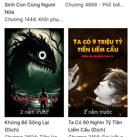
Sinh Con Cùng Ngươi
Chương 4868 - Phổ biến Hạ Quốc tệ!
Nữa
Đẹp
Chương 1444: Khôi phục quỹ đạo
Đẹp Hiệp
Tính Cách Nhân Vật :
Cơ Trí
Sát Phạt Quyết Đoán
Vô Sỉ
Điềm Đạm
2 năm trước
2 năm trước
Khủng Bố Sống Lại
Ta Có 90 Nghìn Tỷ Tiền
(Dịch)
Liếm Cẩu (Dịch)