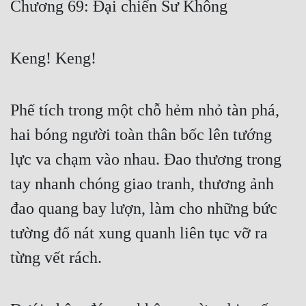
Chương 69: Đại chiến Sư Không
Free
Hậu Cung
Keng! Keng!
Truyện Convert
Truyện Dịch
Phế tích trong một chỗ hẻm nhỏ tàn phá,
Truyện Nhập Môn
hai bóng người toàn thân bốc lên tướng
lực va chạm vào nhau. Đao thương trong
Truyện ngắn
tay nhanh chóng giao tranh, thương ảnh
Xa Lộ Dịch
đao quang bay lượn, làm cho những bức
tường đổ nát xung quanh liên tục vỡ ra
Cung Đấu
từng vết rách.
Cạnh Kỹ
Cổ Tiên Hiệp