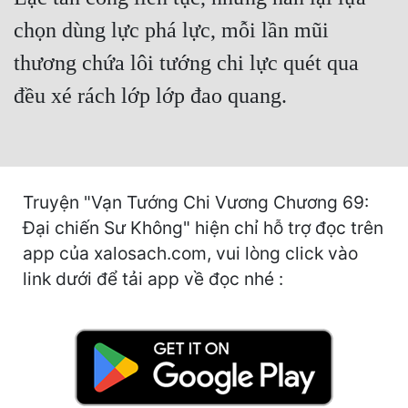
Hài Hước
chọn dùng lực phá lực, mỗi lần mũi
Hệ Thống
thương chứa lôi tướng chi lực quét qua
Học Đường
đều xé rách lớp lớp đao quang.
Khoa Huyễn
Khoa Huyễn Không Gian
Kinh Dị
Truyện "Vạn Tướng Chi Vương Chương 69:
Kiếm Hiệp
Đại chiến Sư Không" hiện chỉ hỗ trợ đọc trên
app của xalosach.com, vui lòng click vào
Kỳ Huyễn
link dưới để tải app về đọc nhé :
Kỳ Ảo
Linh Dị
Làm Giàu
Lịch Sử