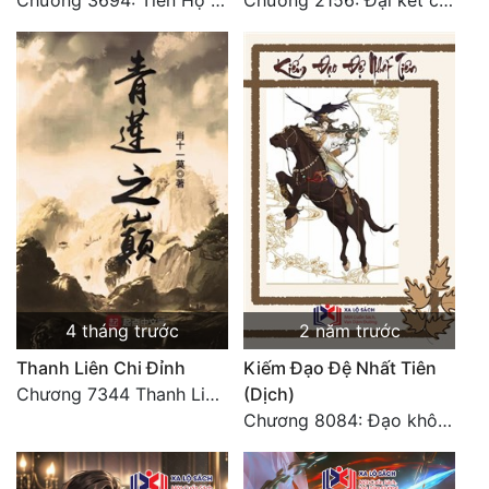
Chương 3694: Tiễn Họ Đoạn Đường Cuối - Hoàn
Chương 2156: Đại kết cục!!!
4 tháng trước
2 năm trước
Thanh Liên Chi Đỉnh
Kiếm Đạo Đệ Nhất Tiên
Chương 7344 Thanh Liên đỉnh (Đại kết cục) (2) HẾT.
(Dịch)
Chương 8084: Đạo không bờ bến (Đại kết cục) (10)