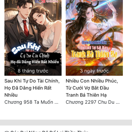
8 tháng trước
3 ngày trước
Sau Khi Tự Do Tài Chính,
Nhiều Con Nhiều Phúc,
Họ Đã Dâng Hiến Rất
Từ Cưới Vợ Bắt Đầu
Nhiều
Tranh Bá Thiên Hạ
Chương 958 Ta Muốn Cùng Các Cô Vĩnh Viễn Ở Bên Nhau (2) Hết
Chương 2297 Chu Du Du mang thai