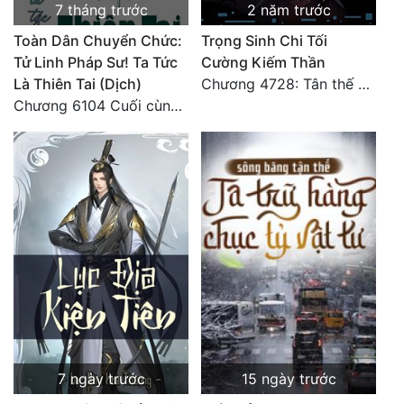
7 tháng trước
2 năm trước
Tu Chân
Toàn Dân Chuyển Chức:
Trọng Sinh Chi Tối
Tu Tiên
Tử Linh Pháp Sư! Ta Tức
Cường Kiếm Thần
Là Thiên Tai (Dịch)
Chương 4728: Tân thế giới (đại kết cục) (10)
Tội Phạm
Chương 6104 Cuối cùng (HẾT)
Vô Địch
Võ Hiệp
Võng Du
Xuyên Không
Xuyên Nhanh
Xuyên Sách
Xuyên Thư
7 ngày trước
15 ngày trước
Điền Văn