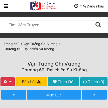
Đăng nhập
Trang
Chủ
Mới
Cập
Nhật
Trang chủ
»
Vạn Tướng Chi Vương
»
(current)
Chương 69: Đại chiến Sư Không
BXH
Thể Loại
Vạn Tướng Chi Vương
Chương 69: Đại chiến Sư Không
Tất Cả
Báo Lỗi
Theo Dõi
Thích (
0
)
Truyện Mới Ra
Mục Lục
Hoàn Thành