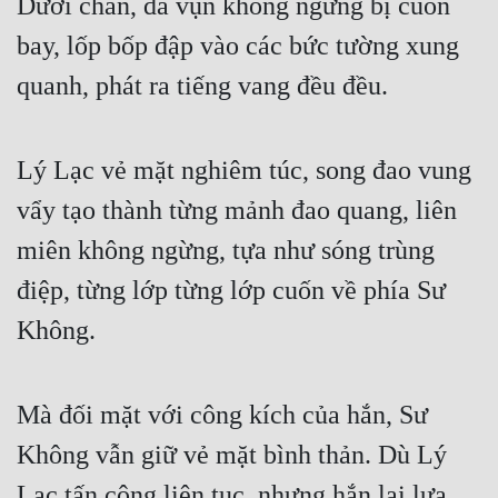
Dưới chân, đá vụn không ngừng bị cuốn
Cổ Đại
bay, lốp bốp đập vào các bức tường xung
Du Hí
quanh, phát ra tiếng vang đều đều.
Dã Sử
Dị Giới
Lý Lạc vẻ mặt nghiêm túc, song đao vung
Dị Năng
vẩy tạo thành từng mảnh đao quang, liên
Gia Đấu
miên không ngừng, tựa như sóng trùng
Góc Nhìn Nam
điệp, từng lớp từng lớp cuốn về phía Sư
Không.
Góc Nhìn Nữ
Huyền Huyễn
Mà đối mặt với công kích của hắn, Sư
Huyền Nghi
Không vẫn giữ vẻ mặt bình thản. Dù Lý
Huyền Ảo
Lạc tấn công liên tục, nhưng hắn lại lựa