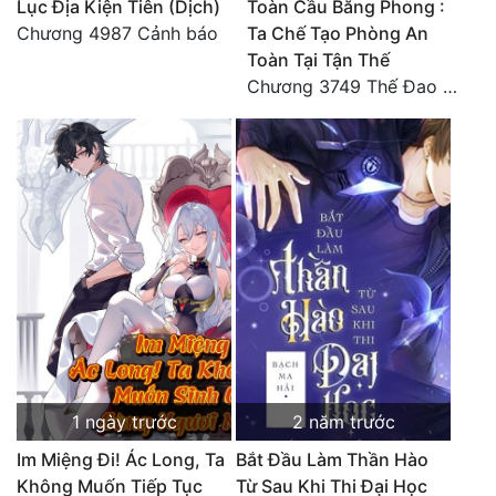
Lục Địa Kiện Tiên (Dịch)
Toàn Cầu Băng Phong :
Đô Thị
Chương 4987 Cảnh báo
Ta Chế Tạo Phòng An
Toàn Tại Tận Thế
Đông Phương
Chương 3749 Thế Đao xuất kích
Đông Phương Huyền Huyễn
Đồng Nhân
Cẩu Đạo Trường Sinh
Ngự Thú
Truyện Nam
Truyện Nữ
Vô Địch Lưu
1 ngày trước
2 năm trước
Xây Dựng Thế Lực
Im Miệng Đi! Ác Long, Ta
Bắt Đầu Làm Thần Hào
Không Muốn Tiếp Tục
Từ Sau Khi Thi Đại Học
Đam Mỹ