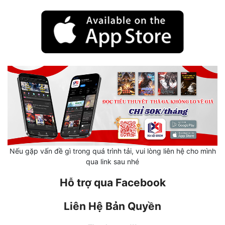
Mưu Mô
Mạt Thế
Mỹ Thực
Ngôn Tình
Ngược
Nữ Cường
Nữ Phụ
Nếu gặp vấn đề gì trong quá trình tải, vui lòng liên hệ cho mình
Phong Thủy - Tâm Linh
qua link sau nhé
Phương Tây
Hỗ trợ qua Facebook
Phản Phái
Liên Hệ Bản Quyền
Quan Trường