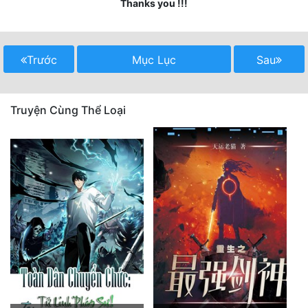
Thanks you !!!
Quân Sự
Sảng Văn
Trước
Mục Lục
Sau
Sắc
Sủng
Truyện Cùng Thể Loại
Thanh Xuân
Tiên Hiệp
Tiểu Thuyết
Trinh Thám
Triều Đấu
Trùng Sinh
Trọng Sinh