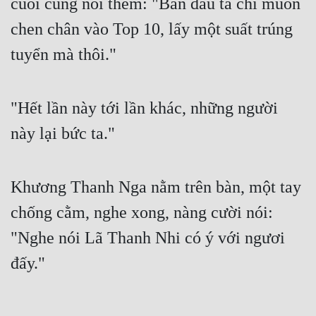
cuối cùng nói thêm: "Ban đầu ta chỉ muốn
Cổ Đại
chen chân vào Top 10, lấy một suất trúng
Du Hí
tuyển mà thôi."
Dã Sử
Dị Giới
"Hết lần này tới lần khác, những người
Dị Năng
này lại bức ta."
Gia Đấu
Góc Nhìn Nam
Khương Thanh Nga nằm trên bàn, một tay
Góc Nhìn Nữ
chống cằm, nghe xong, nàng cười nói:
"Nghe nói Lã Thanh Nhi có ý với ngươi
Huyền Huyễn
đấy."
Huyền Nghi
Huyền Ảo