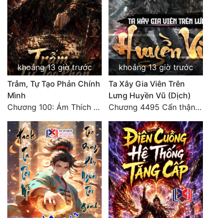
Đẹp
Đẹp Hiệp
Tính Cách Nhân Vật :
khoảng 13 giờ trước
khoảng 13 giờ trước
Trẫm, Tự Tạo Phản Chính
Ta Xây Gia Viên Trên
Cơ Trí
Mình
Lưng Huyền Vũ (Dịch)
Sát Phạt Quyết Đoán
Chương 100: Ám Thích Trên Vân Sơn
Chương 4495 Cẩn thận một chút vẫn là tốt.
Vô Sỉ
Điềm Đạm