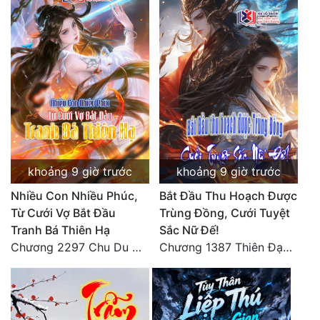
Tu Chân
Tu Tiên
Tội Phạm
Vô Địch
Võ Hiệp
Võng Du
khoảng 9 giờ trước
khoảng 9 giờ trước
Xuyên Không
Nhiều Con Nhiều Phúc,
Bắt Đầu Thu Hoạch Được
Từ Cưới Vợ Bắt Đầu
Trùng Đồng, Cưới Tuyệt
Xuyên Nhanh
Tranh Bá Thiên Hạ
Sắc Nữ Đế!
Xuyên Sách
Chương 2297 Chu Du Du mang thai
Chương 1387 Thiên Đạo đắc ý
Xuyên Thư
Điền Văn