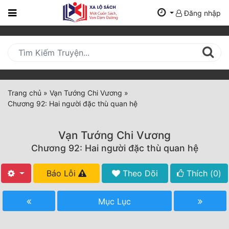
Đăng nhập
Trang
Chủ
Mới
Cập
Nhật
Trang chủ
»
Vạn Tướng Chi Vương
»
(current)
Chương 92: Hai người đặc thù quan hệ
BXH
Thể Loại
Vạn Tướng Chi Vương
Chương 92: Hai người đặc thù quan hệ
Tất Cả
Báo Lỗi
Theo Dõi
Thích (
0
)
Truyện Mới Ra
Mục Lục
Hoàn Thành