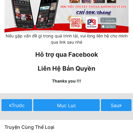
Mưu Mô
Mạt Thế
Mỹ Thực
Nếu gặp vấn đề gì trong quá trình tải, vui lòng liên hệ cho mình
qua link sau nhé
Ngôn Tình
Hỗ trợ qua Facebook
Ngược
Liên Hệ Bản Quyền
Nữ Cường
Thanks you !!!
Nữ Phụ
Phong Thủy - Tâm Linh
Trước
Mục Lục
Sau
Phương Tây
Phản Phái
Truyện Cùng Thể Loại
Quan Trường