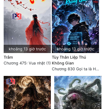
Đô Thị
Đông Phương
Đông Phương Huyền Huyễn
Đồng Nhân
khoảng 13 giờ trước
khoảng 13 giờ trước
Cẩu Đạo Trường Sinh
Trẫm
Tùy Thân Liệp Thú
Ngự Thú
Chương 475: Vua nhặt (1)
Không Gian
Chương 830 Gọi ta là Hòa Sa
Truyện Nam
Truyện Nữ
Vô Địch Lưu
Xây Dựng Thế Lực
Đam Mỹ