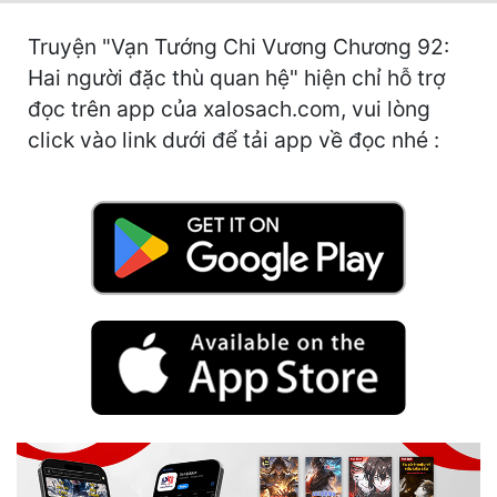
Hài Hước
Truyện "Vạn Tướng Chi Vương Chương 92:
Hệ Thống
Hai người đặc thù quan hệ" hiện chỉ hỗ trợ
Học Đường
đọc trên app của xalosach.com, vui lòng
click vào link dưới để tải app về đọc nhé :
Khoa Huyễn
Khoa Huyễn Không Gian
Kinh Dị
Kiếm Hiệp
Kỳ Huyễn
Kỳ Ảo
Linh Dị
Làm Giàu
Lịch Sử