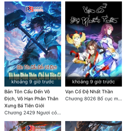
Quân Sự
Sảng Văn
Sắc
Sủng
Thanh Xuân
Tiên Hiệp
Tiểu Thuyết
khoảng 9 giờ trước
khoảng 9 giờ trước
Trinh Thám
Bản Tôn Cẩu Đến Vô
Vạn Cổ Đệ Nhất Thần
Địch, Vô Hạn Phân Thân
Chương 8026 Bố cục mới
Triều Đấu
Xưng Bá Tiên Giới
Chương 2429 Ngươi có tuệ nhãn? Ta có...
Trùng Sinh
Trọng Sinh