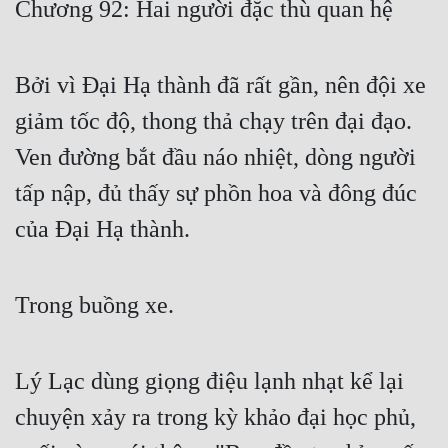
Chương 92: Hai người đặc thù quan hệ
Free
Hậu Cung
Bởi vì Đại Hạ thành đã rất gần, nên đội xe
Truyện Convert
giảm tốc độ, thong thả chạy trên đại đạo.
Truyện Dịch
Ven đường bắt đầu náo nhiệt, dòng người
tấp nập, đủ thấy sự phồn hoa và đông đúc
Truyện Nhập Môn
của Đại Hạ thành.
Truyện ngắn
Xa Lộ Dịch
Trong buồng xe.
Cung Đấu
Lý Lạc dùng giọng điệu lạnh nhạt kể lại
Cạnh Kỹ
chuyện xảy ra trong kỳ khảo đại học phủ,
Cổ Tiên Hiệp