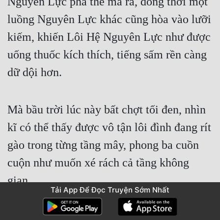
Nguyên Lực phá thể mà ra, đồng thời một 
luồng Nguyên Lực khác cũng hòa vào lưỡi 
kiếm, khiến Lôi Hệ Nguyên Lực như được 
uống thuốc kích thích, tiếng sấm rền càng 
dữ dội hơn.
Mà bầu trời lúc này bất chợt tối đen, nhìn 
kĩ có thể thấy được vô tận lôi đình đang rít 
gào trong từng tầng mây, phong ba cuồn 
cuộn như muốn xé rách cả tầng không 
gian.
Tải App Để Đọc Truyện Sớm Nhất
“Chết!”