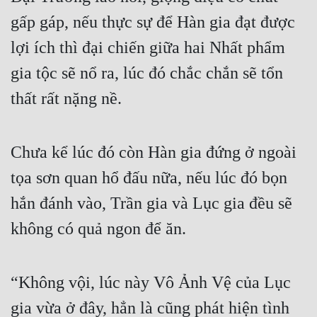
Cổ Đại
gấp gáp, nếu thực sự để Hàn gia đạt được 
Du Hí
lợi ích thì đại chiến giữa hai Nhất phẩm 
Dã Sử
gia tộc sẽ nổ ra, lúc đó chắc chắn sẽ tổn 
Dị Giới
thất rất nặng nề.
Dị Năng
Chưa kể lúc đó còn Hàn gia đứng ở ngoài 
Gia Đấu
tọa sơn quan hổ đấu nữa, nếu lúc đó bọn 
Góc Nhìn Nam
hắn đánh vào, Trần gia và Lục gia đều sẽ 
Góc Nhìn Nữ
không có quả ngon để ăn.
Huyền Huyễn
Huyền Nghi
“Không vội, lúc này Vô Ảnh Vệ của Lục 
Huyền Ảo
gia vừa ở đây, hẳn là cũng phát hiện tình 