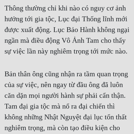
Đô Thị
Thông thường chỉ khi nào có nguy cơ ảnh 
Đông Phương
hưởng tới gia tộc, Lục đại Thống lĩnh mới 
Đông Phương Huyền Huyễn
được xuất động. Lục Bảo Hành không ngại 
ngần mà điều động Vô Ảnh Tam cho thấy 
Đồng Nhân
sự việc lần này nghiêm trọng tới mức nào.
Cẩu Đạo Trường Sinh
Bản thân ông cũng nhận ra tầm quan trọng 
Ngự Thú
của sự việc, nên ngay từ đầu ông đã luôn 
Truyện Nam
căn dặn mọi người hành sự phải cẩn thận. 
Truyện Nữ
Tam đại gia tộc mà nổ ra đại chiến thì 
Vô Địch Lưu
không những Nhật Nguyệt đại lục tổn thất 
Xây Dựng Thế Lực
nghiêm trọng, mà còn tạo điều kiện cho 
Đam Mỹ