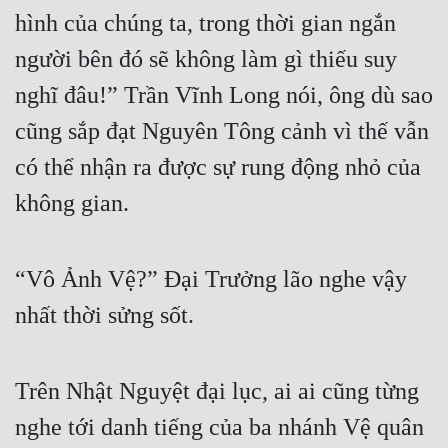
Hài Hước
hình của chúng ta, trong thời gian ngắn 
Hệ Thống
người bên đó sẽ không làm gì thiếu suy 
Học Đường
nghĩ đâu!” Trần Vĩnh Long nói, ông dù sao 
Khoa Huyễn
cũng sắp đạt Nguyên Tông cảnh vì thế vẫn 
có thể nhận ra được sự rung động nhỏ của 
Khoa Huyễn Không Gian
không gian.
Kinh Dị
Kiếm Hiệp
“Vô Ảnh Vệ?” Đại Trưởng lão nghe vậy 
Kỳ Huyễn
nhất thời sửng sốt.
Kỳ Ảo
Linh Dị
Trên Nhật Nguyệt đại lục, ai ai cũng từng 
Làm Giàu
nghe tới danh tiếng của ba nhánh Vệ quân 
Lịch Sử