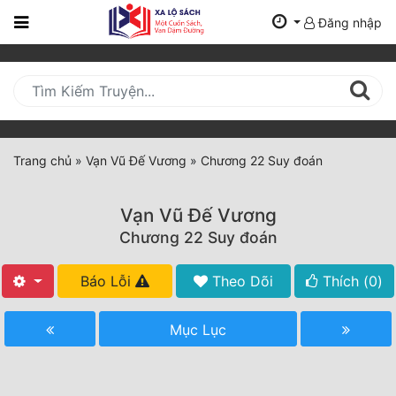
Đăng nhập
Trang
Chủ
Mới
Cập
Nhật
Trang chủ
»
Vạn Vũ Đế Vương
»
Chương 22 Suy đoán
(current)
BXH
Vạn Vũ Đế Vương
Thể Loại
Chương 22 Suy đoán
Báo Lỗi
Theo Dõi
Thích (
0
)
Tất Cả
Truyện Mới Ra
Mục Lục
Hoàn Thành