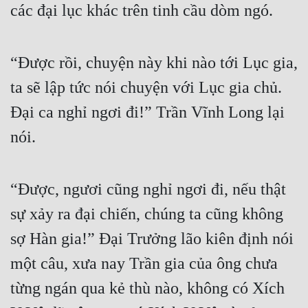
các đại lục khác trên tinh cầu dòm ngó.
Đẹp
Đẹp Hiệp
“Được rồi, chuyện này khi nào tới Lục gia, 
ta sẽ lập tức nói chuyện với Lục gia chủ. 
Tính Cách Nhân Vật :
Đại ca nghỉ ngơi đi!” Trần Vĩnh Long lại 
Cơ Trí
nói.
Sát Phạt Quyết Đoán
Vô Sỉ
“Được, ngươi cũng nghỉ ngơi đi, nếu thật 
Điềm Đạm
sự xảy ra đại chiến, chúng ta cũng không 
sợ Hàn gia!” Đại Trưởng lão kiên định nói 
một câu, xưa nay Trần gia của ông chưa 
từng ngán qua kẻ thù nào, không có Xích 