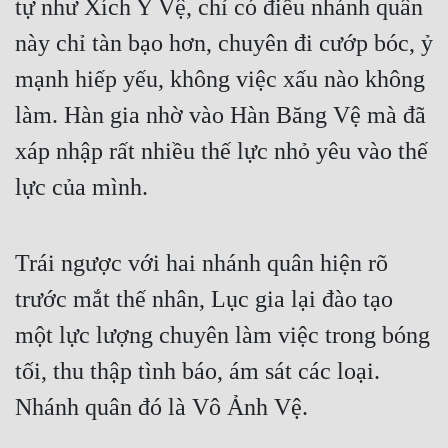
tự như Xích Y Vệ, chỉ có điều nhánh quân 
Quân Sự
này chỉ tàn bạo hơn, chuyên đi cướp bóc, ỷ 
Sảng Văn
mạnh hiếp yếu, không việc xấu nào không 
Sắc
làm. Hàn gia nhờ vào Hàn Băng Vệ mà đã 
xáp nhập rất nhiều thế lực nhỏ yêu vào thế 
Sủng
lực của mình.
Thanh Xuân
Tiên Hiệp
Trái ngược với hai nhánh quân hiện rõ 
Tiểu Thuyết
trước mắt thế nhân, Lục gia lại đào tạo 
Trinh Thám
một lực lượng chuyên làm việc trong bóng 
Triều Đấu
tối, thu thập tình báo, ám sát các loại. 
Trùng Sinh
Nhánh quân đó là Vô Ảnh Vệ.
Trọng Sinh