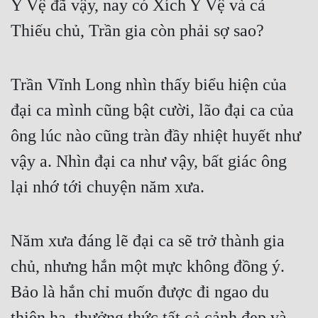
Y Vệ đã vậy, nay có Xích Y Vệ và cả 
Thiếu chủ, Trần gia còn phải sợ sao?
Trần Vĩnh Long nhìn thấy biểu hiện của 
đại ca mình cũng bật cười, lão đại ca của 
ông lúc nào cũng tràn đầy nhiệt huyết như 
vậy a. Nhìn đại ca như vậy, bất giác ông 
lại nhớ tới chuyện năm xưa.
Năm xưa đáng lẽ đại ca sẽ trở thành gia 
chủ, nhưng hắn một mực không đồng ý. 
Bảo là hắn chỉ muốn được đi ngao du 
thiên hạ, thưởng thức tất cả cảnh đẹp và 