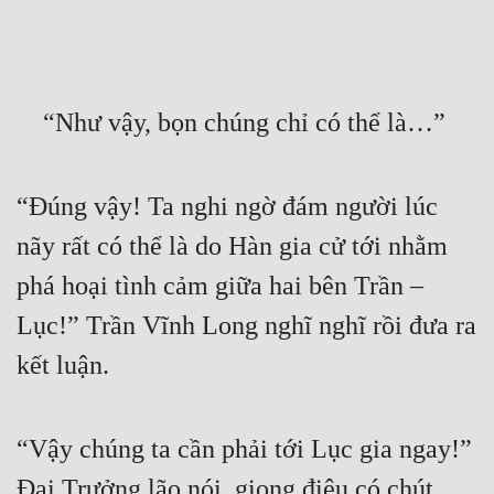
Free
Hậu Cung
    “Như vậy, bọn chúng chỉ có thể là…”
Truyện Convert
Truyện Dịch
“Đúng vậy! Ta nghi ngờ đám người lúc 
Truyện Nhập Môn
nãy rất có thể là do Hàn gia cử tới nhằm 
Truyện ngắn
phá hoại tình cảm giữa hai bên Trần – 
Xa Lộ Dịch
Lục!” Trần Vĩnh Long nghĩ nghĩ rồi đưa ra 
kết luận.
Cung Đấu
Cạnh Kỹ
“Vậy chúng ta cần phải tới Lục gia ngay!” 
Cổ Tiên Hiệp
Đại Trưởng lão nói, giọng điệu có chút 