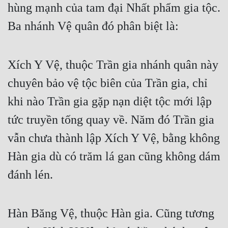
hùng mạnh của tam đại Nhất phẩm gia tộc. 
Mưu Mô
Ba nhánh Vệ quân đó phân biệt là:
Mạt Thế
Mỹ Thực
Xích Y Vệ, thuộc Trần gia nhánh quân này 
Ngôn Tình
chuyên bảo vệ tộc biên của Trần gia, chỉ 
khi nào Trần gia gặp nạn diệt tộc mới lập 
Ngược
tức truyền tống quay về. Năm đó Trần gia 
Nữ Cường
vẫn chưa thành lập Xích Y Vệ, bằng không 
Nữ Phụ
Hàn gia dù có trăm lá gan cũng không dám 
Phong Thủy - Tâm Linh
đánh lén.
Phương Tây
Phản Phái
Hàn Băng Vệ, thuộc Hàn gia. Cũng tương 
Quan Trường