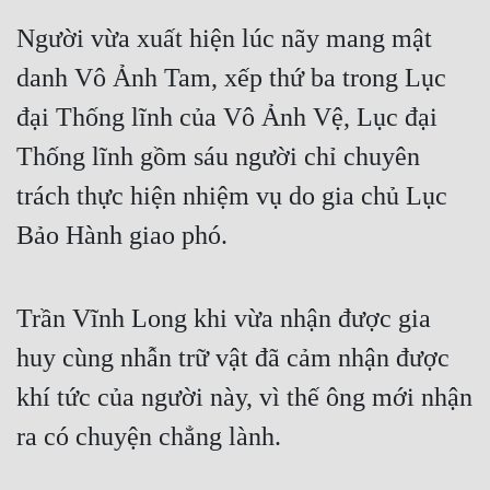
Tu Chân
Người vừa xuất hiện lúc nãy mang mật 
Tu Tiên
danh Vô Ảnh Tam, xếp thứ ba trong Lục 
Tội Phạm
đại Thống lĩnh của Vô Ảnh Vệ, Lục đại 
Thống lĩnh gồm sáu người chỉ chuyên 
Vô Địch
trách thực hiện nhiệm vụ do gia chủ Lục 
Võ Hiệp
Bảo Hành giao phó.
Võng Du
Xuyên Không
Trần Vĩnh Long khi vừa nhận được gia 
Xuyên Nhanh
huy cùng nhẫn trữ vật đã cảm nhận được 
Xuyên Sách
khí tức của người này, vì thế ông mới nhận 
Xuyên Thư
ra có chuyện chẳng lành.
Điền Văn