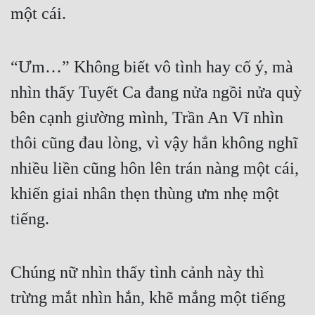
Hài Hước
một cái.
Hệ Thống
Học Đường
“Ưm…” Không biết vô tình hay cố ý, mà 
Khoa Huyễn
nhìn thấy Tuyết Ca đang nửa ngồi nửa quỳ 
bên cạnh giường mình, Trần An Vĩ nhìn 
Khoa Huyễn Không Gian
thôi cũng đau lòng, vì vậy hắn không nghĩ 
Kinh Dị
nhiều liền cũng hôn lên trán nàng một cái, 
Kiếm Hiệp
khiến giai nhân thẹn thùng ưm nhẹ một 
Kỳ Huyễn
tiếng.
Kỳ Ảo
Linh Dị
Chúng nữ nhìn thấy tình cảnh này thì 
Làm Giàu
trừng mắt nhìn hắn, khẽ mắng một tiếng 
Lịch Sử