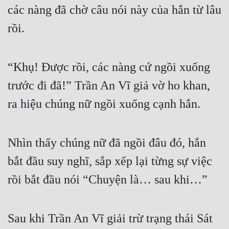
các nàng đã chờ câu nói này của hắn từ lâu 
Đẹp
rồi.
Đẹp Hiệp
“Khụ! Được rồi, các nàng cứ ngồi xuống 
Tính Cách Nhân Vật :
trước đi đã!” Trần An Vĩ giả vờ ho khan, 
Cơ Trí
ra hiệu chúng nữ ngồi xuống cạnh hắn.
Sát Phạt Quyết Đoán
Vô Sỉ
Nhìn thấy chúng nữ đã ngồi đâu đó, hắn 
Điềm Đạm
bắt đầu suy nghĩ, sắp xếp lại từng sự việc 
rồi bắt đầu nói “Chuyện là… sau khi…”
Sau khi Trần An Vĩ giải trừ trạng thái Sát 