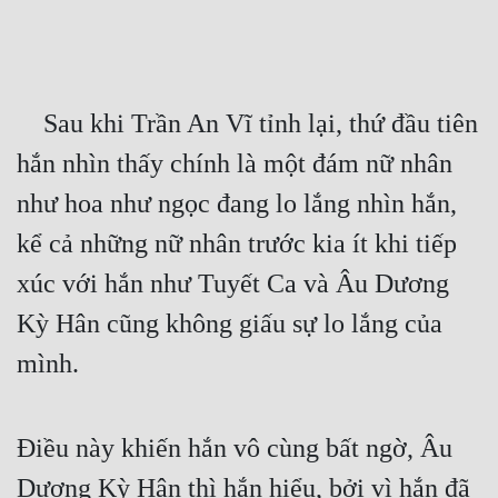
Free
Hậu Cung
    Sau khi Trần An Vĩ tỉnh lại, thứ đầu tiên 
Truyện Convert
hắn nhìn thấy chính là một đám nữ nhân 
Truyện Dịch
như hoa như ngọc đang lo lắng nhìn hắn, 
Truyện Nhập Môn
kể cả những nữ nhân trước kia ít khi tiếp 
Truyện ngắn
xúc với hắn như Tuyết Ca và Âu Dương 
Xa Lộ Dịch
Kỳ Hân cũng không giấu sự lo lắng của 
mình.
Cung Đấu
Cạnh Kỹ
Điều này khiến hắn vô cùng bất ngờ, Âu 
Cổ Tiên Hiệp
Dương Kỳ Hân thì hắn hiểu, bởi vì hắn đã 