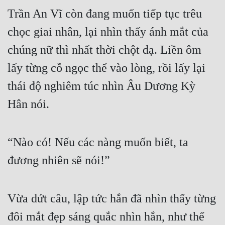
Đô Thị
Trần An Vĩ còn đang muốn tiếp tục trêu 
Đông Phương
chọc giai nhân, lại nhìn thấy ánh mắt của 
Đông Phương Huyền Huyễn
chúng nữ thì nhất thời chột dạ. Liền ôm 
lấy từng cỗ ngọc thể vào lòng, rồi lấy lại 
Đồng Nhân
thái độ nghiêm túc nhìn Âu Dương Kỳ 
Hân nói.
Cẩu Đạo Trường Sinh
Ngự Thú
“Nào có! Nếu các nàng muốn biết, ta 
Truyện Nam
đương nhiên sẽ nói!”
Truyện Nữ
Vô Địch Lưu
Vừa dứt câu, lập tức hắn đã nhìn thấy từng 
Xây Dựng Thế Lực
đôi mắt đẹp sáng quắc nhìn hắn, như thể 
Đam Mỹ