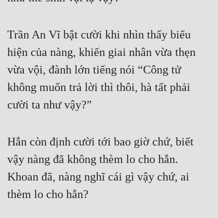
Tu Chân
Tu Tiên
Trần An Vĩ bật cười khi nhìn thấy biểu 
Tội Phạm
hiện của nàng, khiến giai nhân vừa thẹn 
vừa vội, đành lớn tiếng nói “Công tử 
Vô Địch
không muốn trả lời thì thôi, hà tất phải 
Võ Hiệp
cười ta như vậy?”
Võng Du
Xuyên Không
Hắn còn định cười tới bao giờ chứ, biết 
Xuyên Nhanh
vậy nàng đã không thèm lo cho hắn. 
Xuyên Sách
Khoan đã, nàng nghĩ cái gì vậy chứ, ai 
Xuyên Thư
thèm lo cho hắn?
Điền Văn