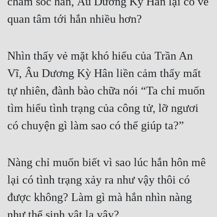
chăm sóc hắn, Âu Dương Kỳ Hân lại có vẻ 
Quân Sự
quan tâm tới hắn nhiều hơn?
Sảng Văn
Sắc
Nhìn thấy vẻ mặt khó hiểu của Trần An 
Vĩ, Âu Dương Kỳ Hân liền cảm thấy mất 
Sủng
tự nhiên, đành bào chữa nói “Ta chỉ muốn 
Thanh Xuân
tìm hiểu tình trạng của công tử, lỡ ngươi 
Tiên Hiệp
có chuyện gì làm sao có thể giúp ta?”
Tiểu Thuyết
Trinh Thám
Nàng chỉ muốn biết vì sao lúc hắn hôn mê 
Triều Đấu
lại có tình trạng xảy ra như vậy thôi có 
Trùng Sinh
được không? Làm gì mà hắn nhìn nàng 
Trọng Sinh
như thể sinh vật lạ vậy?