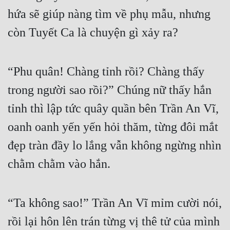
Cổ Đại
hứa sẽ giúp nàng tìm về phụ mẫu, nhưng 
Du Hí
còn Tuyết Ca là chuyện gì xảy ra?
Dã Sử
Dị Giới
“Phu quân! Chàng tỉnh rồi? Chàng thấy 
trong người sao rồi?” Chúng nữ thấy hắn 
Dị Năng
tỉnh thì lập tức quây quần bên Trần An Vĩ, 
Gia Đấu
oanh oanh yến yến hỏi thăm, từng đôi mắt 
Góc Nhìn Nam
đẹp tràn đầy lo lắng vẫn không ngừng nhìn 
Góc Nhìn Nữ
chằm chằm vào hắn.
Huyền Huyễn
Huyền Nghi
“Ta không sao!” Trần An Vĩ mỉm cười nói, 
Huyền Ảo
rồi lại hôn lên trán từng vị thê tử của mình 