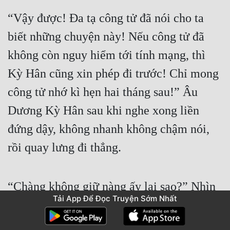
“Vậy được! Đa tạ công tử đã nói cho ta 
biết những chuyện này! Nếu công tử đã 
không còn nguy hiểm tới tính mạng, thì 
Kỳ Hân cũng xin phép đi trước! Chỉ mong 
công tử nhớ kì hẹn hai tháng sau!” Âu 
Dương Kỳ Hân sau khi nghe xong liền 
đứng dậy, không nhanh không chậm nói, 
rồi quay lưng đi thẳng.
“Chàng không giữ nàng ấy lại sao?” Nhìn 
Tải App Để Đọc Truyện Sớm Nhất
bóng lưng nàng nhỏ dần nhỏ dần rồi khuất 
dạng, Lục Thanh Vân hiếu kỳ truyền âm 