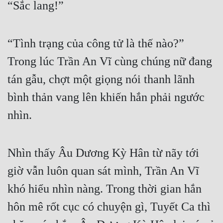
“Sắc lang!”
Mưu Mô
Mạt Thế
“Tình trạng của công tử là thế nào?” 
Mỹ Thực
Trong lúc Trần An Vĩ cùng chúng nữ đang 
tán gẫu, chợt một giọng nói thanh lãnh 
Ngôn Tình
bình thản vang lên khiến hắn phải ngước 
Ngược
nhìn.
Nữ Cường
Nữ Phụ
Nhìn thấy Âu Dương Kỳ Hân từ nãy tới 
Phong Thủy - Tâm Linh
giờ vẫn luôn quan sát mình, Trần An Vĩ 
Phương Tây
khó hiểu nhìn nàng. Trong thời gian hắn 
Phản Phái
hôn mê rốt cục có chuyện gì, Tuyết Ca thì 
Quan Trường