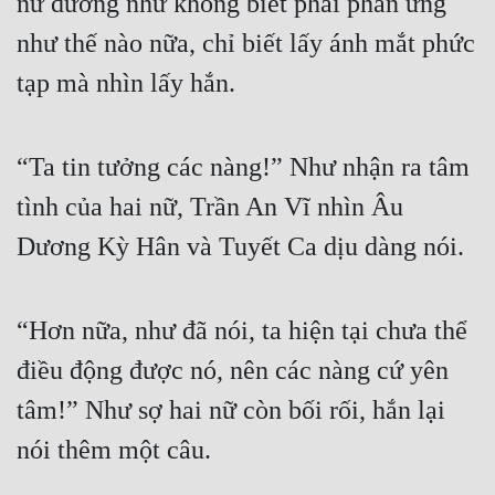
nữ dường như không biết phải phản ứng 
như thế nào nữa, chỉ biết lấy ánh mắt phức 
tạp mà nhìn lấy hắn.
“Ta tin tưởng các nàng!” Như nhận ra tâm 
tình của hai nữ, Trần An Vĩ nhìn Âu 
Dương Kỳ Hân và Tuyết Ca dịu dàng nói.
“Hơn nữa, như đã nói, ta hiện tại chưa thể 
điều động được nó, nên các nàng cứ yên 
tâm!” Như sợ hai nữ còn bối rối, hắn lại 
nói thêm một câu.