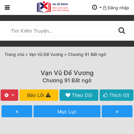
Đăng nhập
Trang
Chủ
Mới
Cập
Nhật
Trang chủ
»
Vạn Vũ Đế Vương
»
Chương 91 Bất ngờ
(current)
BXH
Vạn Vũ Đế Vương
Thể Loại
Chương 91 Bất ngờ
Báo Lỗi
Theo Dõi
Thích (
0
)
Tất Cả
Truyện Mới Ra
Mục Lục
Hoàn Thành