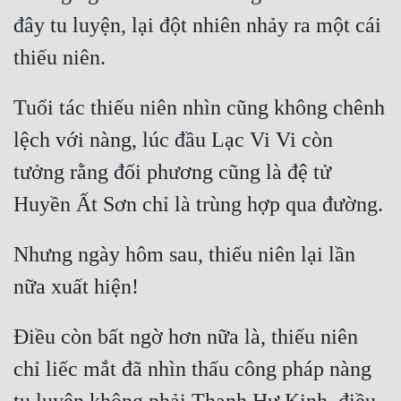
Tu Chân
đây tu luyện, lại đột nhiên nhảy ra một cái 
Tu Tiên
Tội Phạm
Tuổi tác thiếu niên nhìn cũng không chênh 
Vô Địch
lệch với nàng, lúc đầu Lạc Vi Vi còn 
Võ Hiệp
tưởng rằng đối phương cũng là đệ tử 
Võng Du
Xuyên Không
Nhưng ngày hôm sau, thiếu niên lại lần 
Xuyên Nhanh
Xuyên Sách
Điều còn bất ngờ hơn nữa là, thiếu niên 
Xuyên Thư
chỉ liếc mắt đã nhìn thấu công pháp nàng 
Điền Văn