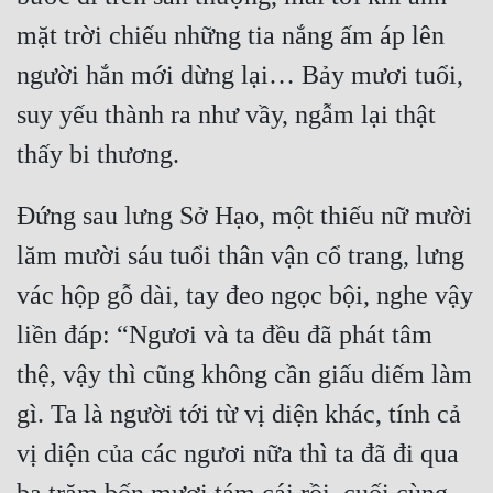
Cổ Đại
mặt trời chiếu những tia nắng ấm áp lên 
Du Hí
người hắn mới dừng lại… Bảy mươi tuổi, 
Dã Sử
suy yếu thành ra như vầy, ngẫm lại thật 
Dị Giới
Dị Năng
Đứng sau lưng Sở Hạo, một thiếu nữ mười 
Gia Đấu
lăm mười sáu tuổi thân vận cổ trang, lưng 
Góc Nhìn Nam
vác hộp gỗ dài, tay đeo ngọc bội, nghe vậy 
Góc Nhìn Nữ
liền đáp: “Ngươi và ta đều đã phát tâm 
Huyền Huyễn
thệ, vậy thì cũng không cần giấu diếm làm 
gì. Ta là người tới từ vị diện khác, tính cả 
Huyền Nghi
vị diện của các ngươi nữa thì ta đã đi qua 
Huyền Ảo