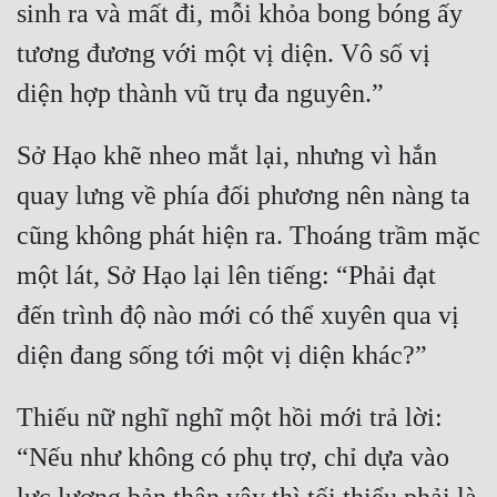
sinh ra và mất đi, mỗi khỏa bong bóng ấy 
Tu Chân
tương đương với một vị diện. Vô số vị 
Tu Tiên
Tội Phạm
Sở Hạo khẽ nheo mắt lại, nhưng vì hắn 
Vô Địch
quay lưng về phía đối phương nên nàng ta 
Võ Hiệp
cũng không phát hiện ra. Thoáng trầm mặc 
Võng Du
một lát, Sở Hạo lại lên tiếng: “Phải đạt 
Xuyên Không
đến trình độ nào mới có thể xuyên qua vị 
Xuyên Nhanh
Xuyên Sách
Thiếu nữ nghĩ nghĩ một hồi mới trả lời: 
Xuyên Thư
“Nếu như không có phụ trợ, chỉ dựa vào 
Điền Văn