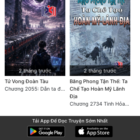
2 tháng trước
2 tháng trước
Tử Vong Đoàn Tàu
Băng Phong Tận Thế: Ta
Chương 2055: Dẫn ta đi đại kết cục
Chế Tạo Hoàn Mỹ Lãnh
Địa
Chương 2734 Tinh Hỏa (Đại kết cục) (2)
Tải App Để Đọc Truyện Sớm Nhất
Các Đại Năng Đã Để Lại Thần Thức