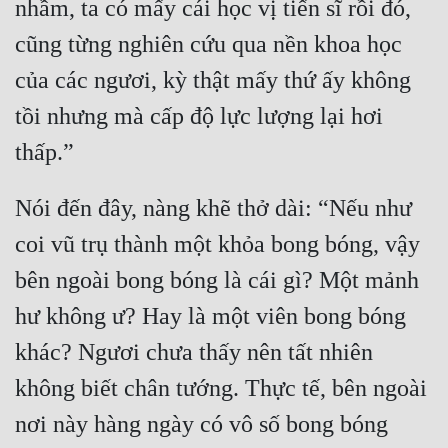
nhầm, ta có mấy cái học vị tiến sĩ rồi đó, 
Quân Sự
cũng từng nghiên cứu qua nền khoa học 
Sảng Văn
của các ngươi, kỳ thật mấy thứ ấy không 
Sắc
tồi nhưng mà cấp độ lực lượng lại hơi 
Sủng
Thanh Xuân
Nói đến đây, nàng khẽ thở dài: “Nếu như 
Tiên Hiệp
coi vũ trụ thành một khỏa bong bóng, vậy 
Tiểu Thuyết
bên ngoài bong bóng là cái gì? Một mảnh 
Trinh Thám
hư không ư? Hay là một viên bong bóng 
khác? Ngươi chưa thấy nên tất nhiên 
Triều Đấu
không biết chân tướng. Thực tế, bên ngoài 
Trùng Sinh
nơi này hàng ngày có vô số bong bóng 
Trọng Sinh