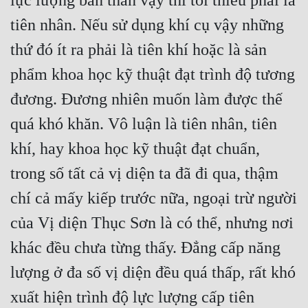
lực lượng bản thân vậy thì tối thiểu phải là 
Đô Thị
tiên nhân. Nếu sử dụng khí cụ vậy những 
Đông Phương
thứ đó ít ra phải là tiên khí hoặc là sản 
Đông Phương Huyền Huyễn
phẩm khoa học kỹ thuật đạt trình độ tương 
Đồng Nhân
đương. Đương nhiên muốn làm được thế 
quá khó khăn. Vô luận là tiên nhân, tiên 
Cẩu Đạo Trường Sinh
khí, hay khoa học kỹ thuật đạt chuẩn, 
Ngự Thú
trong số tất cả vị diện ta đã đi qua, thậm 
chí cả mấy kiếp trước nữa, ngoại trừ người 
Truyện Nam
của Vị diện Thục Sơn là có thể, nhưng nơi 
Truyện Nữ
khác đều chưa từng thấy. Đẳng cấp năng 
Vô Địch Lưu
lượng ở đa số vị diện đều quá thấp, rất khó 
Xây Dựng Thế Lực
xuất hiện trình độ lực lượng cấp tiên 
Đam Mỹ