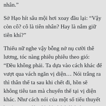
Đẹp
Sở Hạo hít sâu mội hơi xoay đầu lại: “Vậy 
Đẹp Hiệp
còn cô? cô là tiên nhân? Hay là nắm giữ 
Tính Cách Nhân Vật :
Cơ Trí
Thiếu nữ nghe vậy bỗng nở nụ cười thê 
Sát Phạt Quyết Đoán
lương, tóc nàng phiêu phiêu theo gió: 
Vô Sỉ
“Đều không phải. Ta dựa vào cách khác để 
Điềm Đạm
vượt qua vách ngăn vị diện… Nói trắng ra 
thì thân thể ta sau khi chết đi, hồn sẽ 
không tiêu tan mà chuyển thế tại vị diện 
khác. Như cách nói của một số tiểu thuyết 