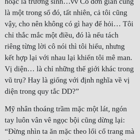
hoặc là trường sinh…vv Cô đơn giản cũng 
là một trong số đó, tất nhiên, cả tôi cũng 
Mưu Mô
vậy, cho nên không có gì hay để hỏi… Tôi 
Mạt Thế
chỉ thắc mắc một điều, đó là nếu tách 
Mỹ Thực
riêng từng lời cô nói thì tôi hiểu, nhưng 
Ngôn Tình
kết hợp lại với nhau lại khiến tôi mê man. 
Ngược
Vị diện… là chỉ những thế giới khác trong 
Nữ Cường
vũ trụ? Hay là giống với định nghĩa về vị 
Nữ Phụ
Phong Thủy - Tâm Linh
Mỹ nhân thoáng trầm mặc một lát, ngón 
Phương Tây
tay luôn vân vê ngọc bội cũng dừng lại: 
Phản Phái
“Đừng nhìn ta ăn mặc theo lối cổ trang mà 
Quan Trường