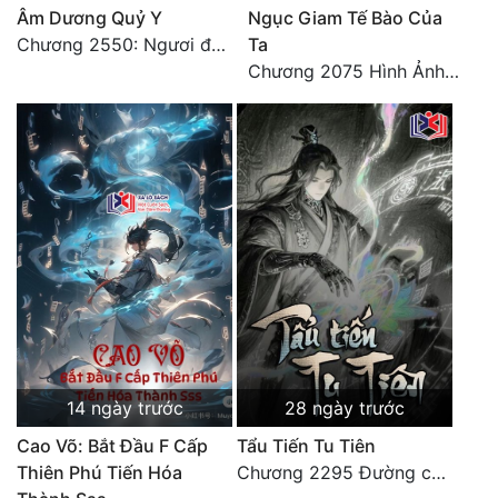
Âm Dương Quỷ Y
Ngục Giam Tế Bào Của
Chương 2550: Ngươi đoán xem
Ta
Chương 2075 Hình Ảnh Màu Xám
14 ngày trước
28 ngày trước
Cao Võ: Bắt Đầu F Cấp
Tẩu Tiến Tu Tiên
Thiên Phú Tiến Hóa
Chương 2295 Đường còn rất dài đâu 【 đại kết cục 】