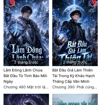
2 tháng trước
2 tháng trước
Lẫm Đông Lãnh Chúa:
Bắt Đầu Giả Làm Thiên
Bắt Đầu Từ Tình Báo Mỗi
Tài Trong Kỳ Khảo Hạch
Ngày
Thăng Cấp Văn Minh
Chương 480 Mặt trời lặn núi (Đại kết cục)
Chương 390: Phải cùng nhau gánh