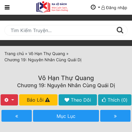
Đăng nhập
Trang
Chủ
Mới
Cập
Nhật
Trang chủ
»
Vô Hạn Thự Quang
»
(current)
Chương 19: Nguyên Nhân Cùng Quái Dị
BXH
Thể Loại
Vô Hạn Thự Quang
Chương 19: Nguyên Nhân Cùng Quái Dị
Tất Cả
Báo Lỗi
Theo Dõi
Thích (
0
)
Truyện Mới Ra
Mục Lục
Hoàn Thành