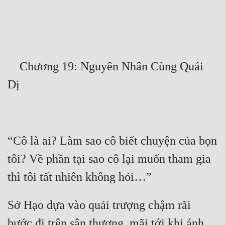
Free
Hậu Cung
Truyện Convert
    Chương 19: Nguyên Nhân Cùng Quái 
Truyện Dịch
Truyện Nhập Môn
Truyện ngắn
Xa Lộ Dịch
“Cô là ai? Làm sao cô biết chuyện của bọn 
tôi? Về phần tại sao cô lại muốn tham gia 
Cung Đấu
Cạnh Kỹ
Sở Hạo dựa vào quải trượng chậm rãi 
Cổ Tiên Hiệp
bước đi trên sân thượng, mãi tới khi ánh 