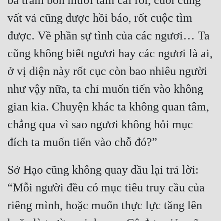
ba trăm bốn mươi tám cái rồi, cuối cùng 
Hài Hước
vất vả cũng được hồi báo, rốt cuộc tìm 
Hệ Thống
được. Về phần sự tình của các ngươi… Ta 
Học Đường
cũng không biết ngươi hay các ngươi là ai, 
Khoa Huyễn
ở vị diện này rốt cục còn bao nhiêu người 
Khoa Huyễn Không Gian
như vậy nữa, ta chỉ muốn tiến vào không 
Kinh Dị
gian kia. Chuyện khác ta không quan tâm, 
Kiếm Hiệp
chẳng qua vì sao ngươi không hỏi mục 
Kỳ Huyễn
Kỳ Ảo
Sở Hạo cũng không quay đầu lại trả lời: 
Linh Dị
“Mỗi người đều có mục tiêu truy cầu của 
Làm Giàu
riêng mình, hoặc muốn thực lực tăng lên 
Lịch Sử