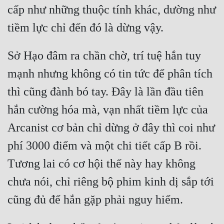
cấp như những thuộc tính khác, dường như 
Đẹp
Đẹp Hiệp
Sở Hạo đâm ra chần chờ, trí tuệ hắn tuy 
Tính Cách Nhân Vật :
mạnh nhưng không có tin tức để phân tích 
Cơ Trí
thì cũng đành bó tay. Đây là lần đầu tiên 
Sát Phạt Quyết Đoán
hắn cường hóa mà, vạn nhất tiềm lực của 
Arcanist cơ bản chỉ dừng ở đây thì coi như 
Vô Sỉ
phí 3000 điểm và một chi tiết cấp B rồi. 
Điềm Đạm
Tương lai có cơ hội thế này hay không 
chưa nói, chỉ riêng bộ phim kinh dị sắp tới 