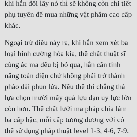
khi hắn đổi lấy nó thì sẽ không còn chi tiết 
Tu Chân
phụ tuyến để mua những vật phẩm cao cấp 
Tu Tiên
Tội Phạm
Ngoại trừ điều này ra, khi hắn xem xét ba 
Vô Địch
loại hình cường hóa kia, thể chất thuật sĩ 
Võ Hiệp
cùng ác ma đều bị bỏ qua, hắn cần tính 
Võng Du
năng toàn diện chứ không phải trở thành 
Xuyên Không
pháo đài phun lửa. Nếu thế thì chẳng thà 
Xuyên Nhanh
lựa chọn mười mấy quả lựu đạn uy lực lớn 
Xuyên Sách
còn hơn. Thể chất lưới ma pháp chia làm 
Xuyên Thư
ba cấp bậc, mỗi cấp tương đương với có 
Điền Văn
thể sử dụng pháp thuật level 1-3, 4-6, 7-9. 