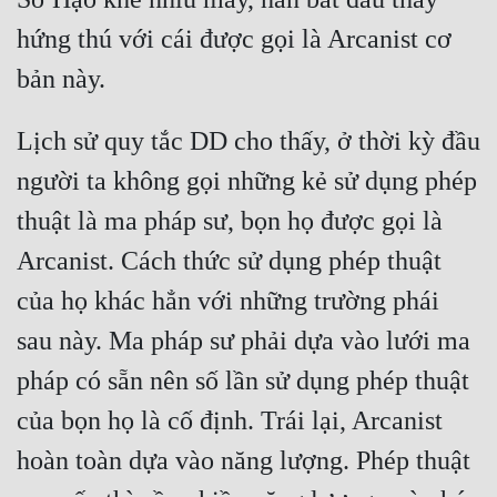
Hài Hước
hứng thú với cái được gọi là Arcanist cơ 
Hệ Thống
Học Đường
Lịch sử quy tắc DD cho thấy, ở thời kỳ đầu 
Khoa Huyễn
người ta không gọi những kẻ sử dụng phép 
Khoa Huyễn Không Gian
thuật là ma pháp sư, bọn họ được gọi là 
Kinh Dị
Arcanist. Cách thức sử dụng phép thuật 
Kiếm Hiệp
của họ khác hẳn với những trường phái 
Kỳ Huyễn
sau này. Ma pháp sư phải dựa vào lưới ma 
Kỳ Ảo
pháp có sẵn nên số lần sử dụng phép thuật 
Linh Dị
của bọn họ là cố định. Trái lại, Arcanist 
Làm Giàu
hoàn toàn dựa vào năng lượng. Phép thuật 
Lịch Sử