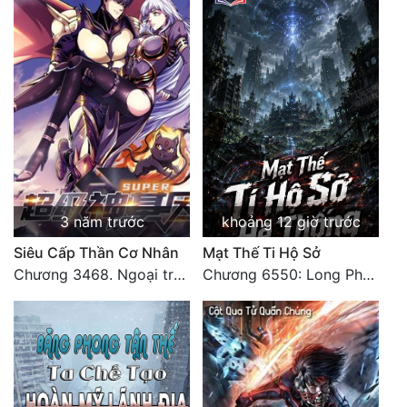
3 năm trước
khoảng 12 giờ trước
Siêu Cấp Thần Cơ Nhân
Mạt Thế Ti Hộ Sở
Chương 3468. Ngoại truyện 2: Vũ trụ của ta ở đó (2)
Chương 6550: Long Phượng Thần Trận