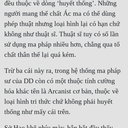
đều thuộc về dòng ‘huyết thống’. Những 
Cổ Đại
người mang thể chất Ác ma có thể dùng 
Du Hí
phép thuật nhưng loại hình lại có hạn chứ 
Dã Sử
không như thuật sĩ. Thuật sĩ tuy có số lần 
Dị Giới
sử dụng ma pháp nhiều hơn, chẳng qua tố 
Dị Năng
Gia Đấu
Trừ ba cái này ra, trong hệ thống ma pháp 
Góc Nhìn Nam
sư của DD còn có một thuộc tính cường 
Góc Nhìn Nữ
hóa khác tên là Arcanist cơ bản, thuộc về 
Huyền Huyễn
loại hình tri thức chứ không phải huyết 
Huyền Nghi
Huyền Ảo
Sở Hạo khẽ nhíu mày, hắn bắt đầu thấy 