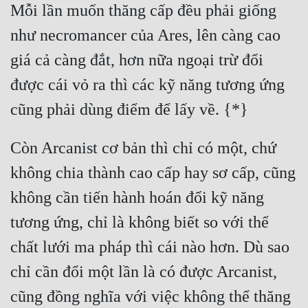
Mỗi lần muốn thăng cấp đều phải giống 
Đô Thị
như necromancer của Ares, lên càng cao 
Đông Phương
giá cả càng đắt, hơn nữa ngoại trừ đổi 
Đông Phương Huyền Huyễn
được cái vỏ ra thì các kỹ năng tương ứng 
Đồng Nhân
Cẩu Đạo Trường Sinh
Còn Arcanist cơ bản thì chỉ có một, chứ 
không chia thành cao cấp hay sơ cấp, cũng 
Ngự Thú
không cần tiến hành hoán đổi kỹ năng 
Truyện Nam
tương ứng, chỉ là không biết so với thể 
Truyện Nữ
chất lưới ma pháp thì cái nào hơn. Dù sao 
Vô Địch Lưu
chỉ cần đổi một lần là có được Arcanist, 
Xây Dựng Thế Lực
cũng đồng nghĩa với việc không thể thăng 
Đam Mỹ