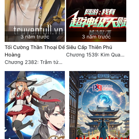
3 năm trước
3 năm trước
Tối Cường Thần Thoại Đế
Siêu Cấp Thiên Phú
Hoàng
Chương 1539: Kim Quang Kiếm Tôn
Chương 2382: Trẫm tức hết thảy (*Đại Kết Cục) (2)