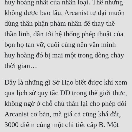
huy hoàng nhất của nhân loại. Thế nhưng 
Quân Sự
không được bao lâu, Arcanist tự đại muốn 
Sảng Văn
dùng thân phận phàm nhân để thay thế 
Sắc
thần linh, dẫn tới hệ thống phép thuật của 
bọn họ tan vỡ, cuối cùng nền văn minh 
Sủng
huy hoàng đó bị mai một trong dòng chảy 
Thanh Xuân
Tiên Hiệp
Tiểu Thuyết
Đây là những gì Sở Hạo biết được khi xem 
Trinh Thám
qua lịch sử quy tắc DD trong thế giới thực, 
không ngờ ở chỗ chủ thần lại cho phép đổi 
Triều Đấu
Arcanist cơ bản, mà giá cả cũng khá đắt, 
Trùng Sinh
3000 điểm cùng một chi tiết cấp B. Một 
Trọng Sinh