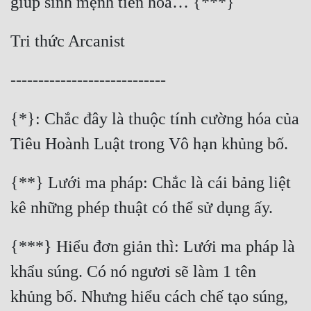
{*}: Chắc đây là thuộc tính cường hóa của 
{**} Lưới ma pháp: Chắc là cái bảng liệt 
{***} Hiểu đơn giản thì: Lưới ma pháp là 
khẩu súng. Có nó ngươi sẽ làm 1 tên 
khủng bố. Nhưng hiểu cách chế tạo súng, 