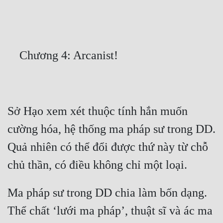
Free
Hậu Cung
Truyện Convert
Truyện Dịch
Truyện Nhập Môn
Sở Hạo xem xét thuộc tính hắn muốn 
Truyện ngắn
cường hóa, hệ thống ma pháp sư trong DD. 
Xa Lộ Dịch
Quả nhiên có thể đổi được thứ này từ chỗ 
Cung Đấu
Cạnh Kỹ
Ma pháp sư trong DD chia làm bốn dạng. 
Thể chất ‘lưới ma pháp’, thuật sĩ và ác ma 
Cổ Tiên Hiệp