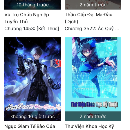
10 tháng trước
2 năm trước
Vũ Trụ Chức Nghiệp
Thần Cấp Đại Ma Đầu
Tuyển Thủ
(Dịch)
Chương 1453: [Kết Thúc]
Chương 3522: Ác Quỷ Và Yêu Nghiệt
khoảng 16 giờ trước
2 năm trước
Ngục Giam Tế Bào Của
Thư Viện Khoa Học Kỹ