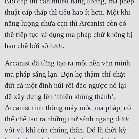
cao cấp thì cần nhiều năng lượng, mà phép 
thuật cấp thấp thì tiêu hao ít hơn. Một khi 
Mưu Mô
năng lượng chưa cạn thì Arcanist còn có 
Mạt Thế
thể tiếp tục sử dụng ma pháp chứ không bị 
Mỹ Thực
Ngôn Tình
Ngược
Arcanist đã từng tạo ra một nền văn minh 
ma pháp sáng lạn. Bọn họ thậm chí chặt 
Nữ Cường
đứt cả một đỉnh núi rồi đảo ngược nó lại 
Nữ Phụ
để xây dựng lên ‘thiên không thành’. 
Phong Thủy - Tâm Linh
Arcanist tinh thông máy móc ma pháp, có 
Phương Tây
thể chế tạo ra những thứ sánh ngang được 
Phản Phái
với vũ khí của chúng thần. Đó là thời kỳ 
Quan Trường