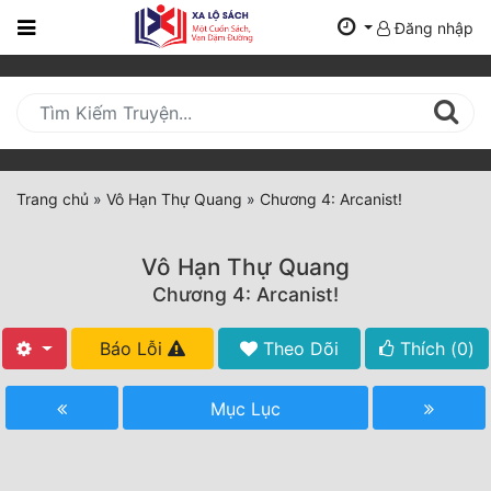
Đăng nhập
Trang
Chủ
Mới
Cập
Nhật
Trang chủ
»
Vô Hạn Thự Quang
»
Chương 4: Arcanist!
(current)
BXH
Vô Hạn Thự Quang
Thể Loại
Chương 4: Arcanist!
Báo Lỗi
Theo Dõi
Thích (
0
)
Tất Cả
Truyện Mới Ra
Mục Lục
Hoàn Thành