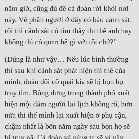
Đô Thị
năm giờ, cũng đủ để cả đoàn rời khỏi nơi 
Đông Phương
này. Về phần người ở đây có báo cảnh sát, 
Đông Phương Huyền Huyễn
rồi thì cảnh sát có tìm thấy thi thể anh hay 
Đồng Nhân
(Đúng là như vậy… Nếu lúc bình thường 
Cẩu Đạo Trường Sinh
thì sau khi cảnh sát phát hiện thi thể của 
Ngự Thú
mình, đoàn đội cổ quái kia sẽ bị bọn họ 
Truyện Nam
truy tìm. Bỗng dưng trong thành phố xuất 
Truyện Nữ
hiện một đám người lai lịch không rõ, hơn 
nữa thi thể mình lại xuất hiện ở phụ cận, 
Vô Địch Lưu
chậm nhất là bốn năm ngày sau bọn họ sẽ 
Xây Dựng Thế Lực
bị truy nã. Cả đoàn và nàng ta sẽ vì vậy 
Đam Mỹ