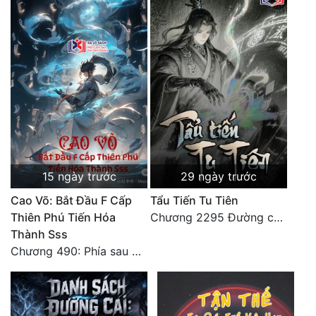
15 ngày trước
29 ngày trước
Cao Võ: Bắt Đầu F Cấp
Tẩu Tiến Tu Tiên
Thiên Phú Tiến Hóa
Chương 2295 Đường còn rất dài đâu 【 đại kết cục 】
Thành Sss
Chương 490: Phía sau màn hắc thủ!