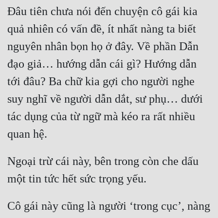
Hài Hước
Đâu tiên chưa nói đến chuyện cô gái kia 
Hệ Thống
quả nhiên có vấn đề, ít nhất nàng ta biết 
Học Đường
nguyên nhân bọn họ ở đây. Về phần Dẫn 
Khoa Huyễn
đạo giả… hướng dẫn cái gì? Hướng dẫn 
tới đâu? Ba chữ kia gợi cho người nghe 
Khoa Huyễn Không Gian
suy nghĩ về người dẫn dắt, sư phụ… dưới 
Kinh Dị
tác dụng của từ ngữ mà kéo ra rất nhiều 
Kiếm Hiệp
Kỳ Huyễn
Kỳ Ảo
Ngoại trừ cái này, bên trong còn che dấu 
Linh Dị
Làm Giàu
Cô gái này cũng là người ‘trong cục’, nàng 
Lịch Sử