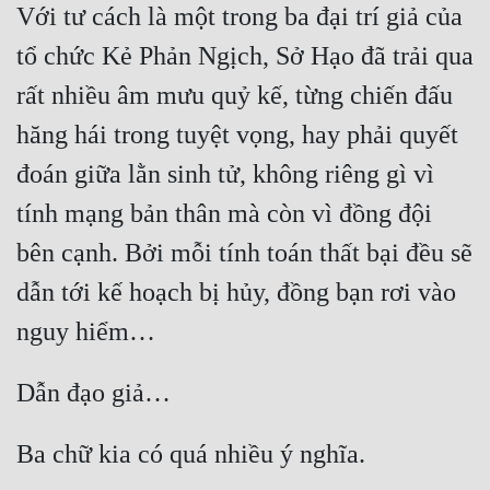
Với tư cách là một trong ba đại trí giả của 
Cổ Đại
tổ chức Kẻ Phản Ngịch, Sở Hạo đã trải qua 
Du Hí
rất nhiều âm mưu quỷ kế, từng chiến đấu 
Dã Sử
hăng hái trong tuyệt vọng, hay phải quyết 
Dị Giới
đoán giữa lằn sinh tử, không riêng gì vì 
Dị Năng
tính mạng bản thân mà còn vì đồng đội 
Gia Đấu
bên cạnh. Bởi mỗi tính toán thất bại đều sẽ 
Góc Nhìn Nam
dẫn tới kế hoạch bị hủy, đồng bạn rơi vào 
Góc Nhìn Nữ
Huyền Huyễn
Huyền Nghi
Huyền Ảo