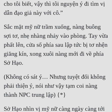
cho tôi biết, vậy thì tôi nguyện ý đi tìm vị 
Quân Sự
Sảng Văn
Sắc mặt mỹ nữ trầm xuống, nàng buông 
Sắc
sợi tơ, nhẹ nhàng nhảy vào phòng. Tay vừa 
Sủng
phất lên, cửa sổ phía sau lập tức bị tơ nhện 
Thanh Xuân
giăng kín, xong xuôi nàng mới đi về phía 
Tiên Hiệp
Tiểu Thuyết
(Không có sát ý… Nhưng tuyệt đối không 
Trinh Thám
phải thiện ý, nói như vậy tạm coi nàng 
Triều Đấu
Trùng Sinh
Trọng Sinh
Sở Hạo nhìn vị mỹ nữ càng ngày càng tới 