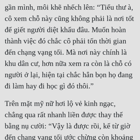
gần mình, môi khẽ nhếch lên: “Tiểu thư à, 
Tu Chân
cô xem chỗ này cũng không phải là nơi tốt 
Tu Tiên
để giết người diệt khẩu đâu. Muốn hoàn 
Tội Phạm
thành việc đó chắc cô phải tốn thời gian 
Vô Địch
đến chạng vạng tối. Mà nơi này chính là 
Võ Hiệp
khu dân cư, hơn nữa xem ra còn là chỗ có 
Võng Du
người ở lại, hiện tại chắc hẳn bọn họ đang 
Xuyên Không
Xuyên Nhanh
Trên mặt mỹ nữ hơi lộ vẻ kinh ngạc, 
Xuyên Sách
chẳng qua rất nhanh liền được thay thế 
Xuyên Thư
bằng nụ cười: “Vậy là được rồi, kể từ giờ 
Điền Văn
đến chạng vạng tối ước chừng còn khoảng 