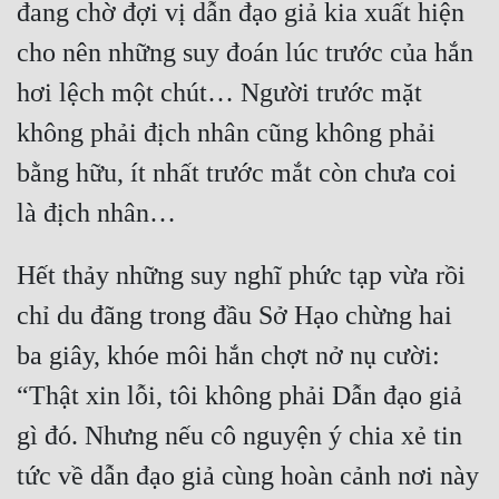
đang chờ đợi vị dẫn đạo giả kia xuất hiện 
Mưu Mô
cho nên những suy đoán lúc trước của hắn 
Mạt Thế
hơi lệch một chút… Người trước mặt 
không phải địch nhân cũng không phải 
Mỹ Thực
bằng hữu, ít nhất trước mắt còn chưa coi 
Ngôn Tình
Ngược
Nữ Cường
Hết thảy những suy nghĩ phức tạp vừa rồi 
Nữ Phụ
chỉ du đãng trong đầu Sở Hạo chừng hai 
ba giây, khóe môi hắn chợt nở nụ cười: 
Phong Thủy - Tâm Linh
“Thật xin lỗi, tôi không phải Dẫn đạo giả 
Phương Tây
gì đó. Nhưng nếu cô nguyện ý chia xẻ tin 
Phản Phái
tức về dẫn đạo giả cùng hoàn cảnh nơi này 
Quan Trường