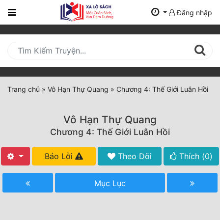
Đăng nhập
Trang
Chủ
Mới
Cập
Nhật
Trang chủ
»
Vô Hạn Thự Quang
»
Chương 4: Thế Giới Luân Hồi
(current)
BXH
Vô Hạn Thự Quang
Thể Loại
Chương 4: Thế Giới Luân Hồi
Báo Lỗi
Theo Dõi
Thích (
0
)
Tất Cả
Truyện Mới Ra
Mục Lục
Hoàn Thành