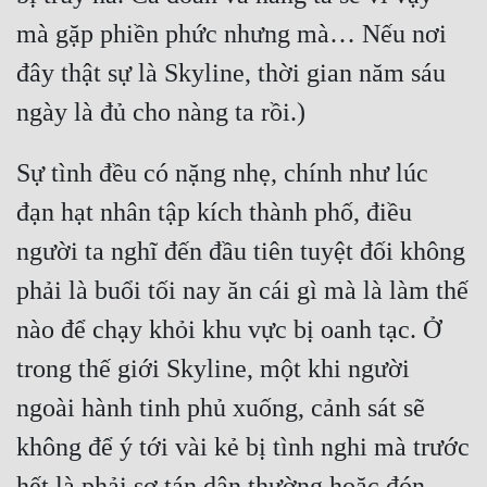
mà gặp phiền phức nhưng mà… Nếu nơi 
Đẹp
đây thật sự là Skyline, thời gian năm sáu 
Đẹp Hiệp
Tính Cách Nhân Vật :
Sự tình đều có nặng nhẹ, chính như lúc 
Cơ Trí
đạn hạt nhân tập kích thành phố, điều 
Sát Phạt Quyết Đoán
người ta nghĩ đến đầu tiên tuyệt đối không 
Vô Sỉ
phải là buổi tối nay ăn cái gì mà là làm thế 
Điềm Đạm
nào để chạy khỏi khu vực bị oanh tạc. Ở 
trong thế giới Skyline, một khi người 
ngoài hành tinh phủ xuống, cảnh sát sẽ 
không để ý tới vài kẻ bị tình nghi mà trước 
hết là phải sơ tán dân thường hoặc đón 