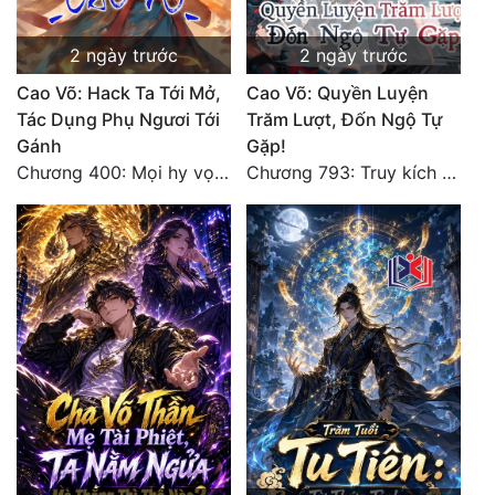
2 ngày trước
2 ngày trước
Cao Võ: Hack Ta Tới Mở,
Cao Võ: Quyền Luyện
Tác Dụng Phụ Ngươi Tới
Trăm Lượt, Đốn Ngộ Tự
Gánh
Gặp!
Chương 400: Mọi hy vọng đặt trên Tô Mặc!
Chương 793: Truy kích (2)