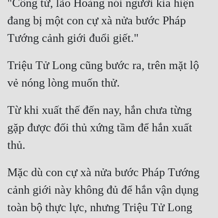
"Công tử, lão Hoàng nói người kia hiện 
Quân Sự
đang bị một con cự xà nửa bước Pháp 
Sảng Văn
Sắc
Triệu Tử Long cũng bước ra, trên mặt lộ 
Sủng
Thanh Xuân
Từ khi xuất thế đến nay, hắn chưa từng 
Tiên Hiệp
gặp được đối thủ xứng tầm để hắn xuất 
Tiểu Thuyết
Trinh Thám
Mặc dù con cự xà nửa bước Pháp Tướng 
Triều Đấu
cảnh giới này không đủ để hắn vận dụng 
Trùng Sinh
toàn bộ thực lực, nhưng Triệu Tử Long 
Trọng Sinh