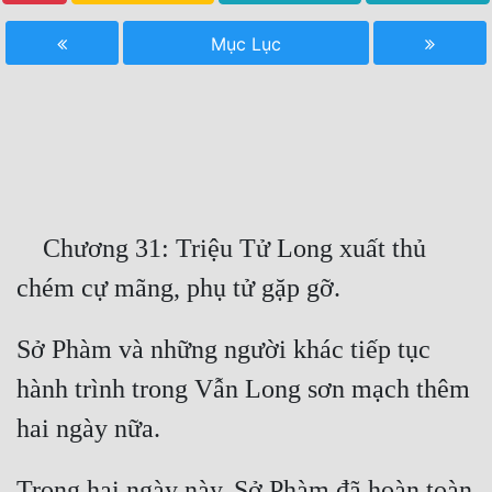
Free
Mục Lục
Hậu Cung
Truyện Convert
Truyện Dịch
Truyện Nhập Môn
    Chương 31: Triệu Tử Long xuất thủ 
Truyện ngắn
Xa Lộ Dịch
Sở Phàm và những người khác tiếp tục 
Cung Đấu
hành trình trong Vẫn Long sơn mạch thêm 
Cạnh Kỹ
Cổ Tiên Hiệp
Trong hai ngày này, Sở Phàm đã hoàn toàn 