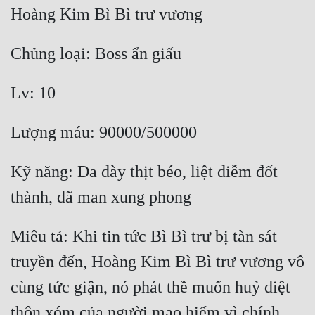
Hài Hước
Hệ Thống
Học Đường
Khoa Huyễn
Khoa Huyễn Không Gian
Kinh Dị
Kỹ năng: Da dày thịt béo, liệt diễm đốt 
Kiếm Hiệp
Kỳ Huyễn
Kỳ Ảo
Miêu tả: Khi tin tức Bì Bì trư bị tàn sát 
Linh Dị
truyền đến, Hoàng Kim Bì Bì trư vương vô 
cùng tức giận, nó phát thề muốn huỷ diệt 
Làm Giàu
thôn xóm của người mạo hiểm vì chính 
Lịch Sử