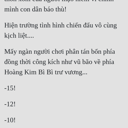
Mưu Mô
Mạt Thế
Hiện trường tình hình chiến đấu vô cùng 
Mỹ Thực
Ngôn Tình
Mấy ngàn người chơi phân tán bốn phía 
Ngược
đồng thời công kích như vũ bão về phía 
Nữ Cường
Nữ Phụ
Phong Thủy - Tâm Linh
Phương Tây
Phản Phái
Quan Trường