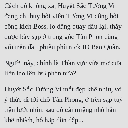
Cách đó không xa, Huyết Sắc Tường Vi 
Đẹp
đang chỉ huy hội viên Tường Vi công hội 
Đẹp Hiệp
công kích Boss, lơ đãng quay đầu lại, thấy 
được bày sạp ở trong góc Tần Phon cùng 
Tính Cách Nhân Vật :
Cơ Trí
Sát Phạt Quyết Đoán
Người này, chính là Thần vực vừa mở cửa 
Vô Sỉ
Điềm Đạm
Huyết Sắc Tường Vi mắt đẹp khẽ nhíu, vô 
ý thức đi tới chỗ Tần Phong, ở trên sạp tuỳ 
tiện lướt nhìn, sau đó cái miệng nhỏ hắn 