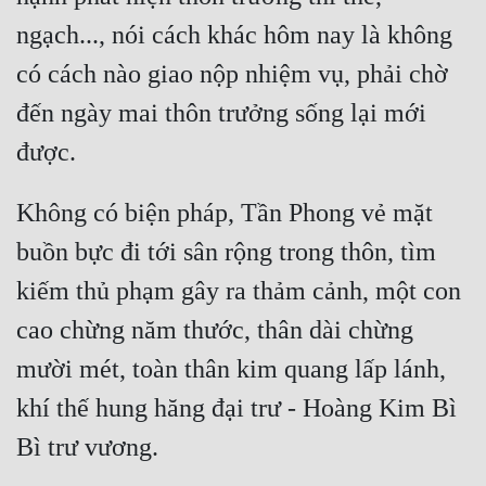
Cổ Đại
ngạch..., nói cách khác hôm nay là không 
Du Hí
có cách nào giao nộp nhiệm vụ, phải chờ 
Dã Sử
đến ngày mai thôn trưởng sống lại mới 
Dị Giới
Dị Năng
Không có biện pháp, Tần Phong vẻ mặt 
Gia Đấu
buồn bực đi tới sân rộng trong thôn, tìm 
Góc Nhìn Nam
kiếm thủ phạm gây ra thảm cảnh, một con 
Góc Nhìn Nữ
cao chừng năm thước, thân dài chừng 
Huyền Huyễn
mười mét, toàn thân kim quang lấp lánh, 
khí thế hung hăng đại trư - Hoàng Kim Bì 
Huyền Nghi
Huyền Ảo