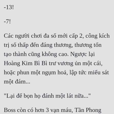
Quân Sự
Sảng Văn
Sắc
Các người chơi đa số mới cấp 2, công kích 
Sủng
trị số thấp đến đáng thương, thương tổn 
Thanh Xuân
tạo thành cũng không cao. Ngược lại 
Tiên Hiệp
Hoàng Kim Bì Bì trư vương ủn một cái, 
Tiểu Thuyết
hoặc phun một ngụm hoả, lập tức miểu sát 
Trinh Thám
Triều Đấu
Trùng Sinh
Boss còn có hơn 3 vạn máu, Tần Phong 
Trọng Sinh