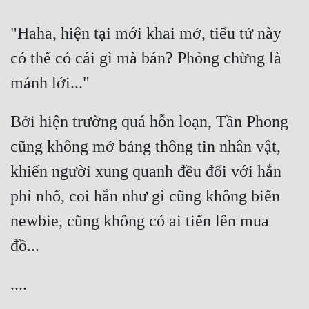
Đô Thị
"Haha, hiện tại mới khai mở, tiểu tử này 
Đông Phương
có thể có cái gì mà bán? Phỏng chừng là 
Đông Phương Huyền Huyễn
Đồng Nhân
Bởi hiện trường quá hỗn loạn, Tần Phong 
Cẩu Đạo Trường Sinh
cũng không mở bảng thông tin nhân vật, 
khiến người xung quanh đều đối với hắn 
Ngự Thú
phỉ nhổ, coi hắn như gì cũng không biến 
Truyện Nam
newbie, cũng không có ai tiến lên mua 
Truyện Nữ
Vô Địch Lưu
Xây Dựng Thế Lực
Đam Mỹ