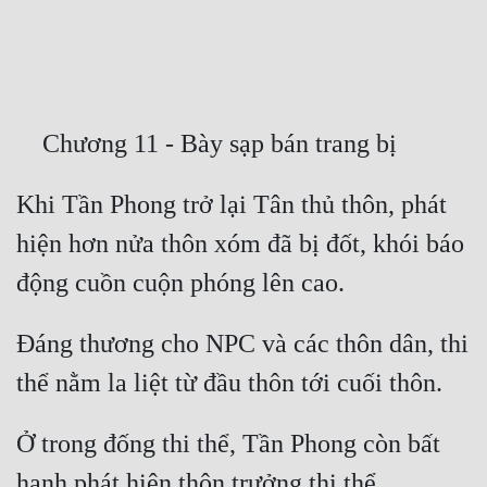
Free
Hậu Cung
Truyện Convert
Truyện Dịch
Khi Tần Phong trở lại Tân thủ thôn, phát 
Truyện Nhập Môn
hiện hơn nửa thôn xóm đã bị đốt, khói báo 
Truyện ngắn
Xa Lộ Dịch
Đáng thương cho NPC và các thôn dân, thi 
Cung Đấu
Cạnh Kỹ
Ở trong đống thi thể, Tần Phong còn bất 
Cổ Tiên Hiệp
hạnh phát hiện thôn trưởng thi thể, 