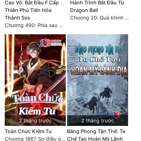
Cao Võ: Bắt Đầu F Cấp
Hành Trình Bắt Đầu Từ
Thiên Phú Tiến Hóa
Dragon Ball
Thành Sss
Chương 20: Quá khinh người
Chương 490: Phía sau màn hắc thủ!
2 tháng trước
2 tháng trước
Toàn Chức Kiếm Tu
Băng Phong Tận Thế: Ta
Chương 1867 Sợ điều gì sẽ gặp điều đó
Chế Tạo Hoàn Mỹ Lãnh