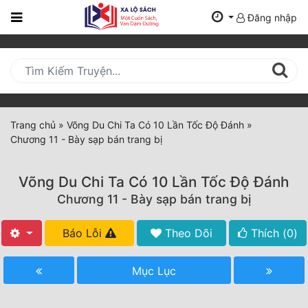
Đăng nhập
Trang
Chủ
Mới
Cập
Nhật
Trang chủ
»
Võng Du Chi Ta Có 10 Lần Tốc Độ Đánh
»
(current)
Chương 11 - Bày sạp bán trang bị
BXH
Thể Loại
Võng Du Chi Ta Có 10 Lần Tốc Độ Đánh
Chương 11 - Bày sạp bán trang bị
Tất Cả
Báo Lỗi
Theo Dõi
Thích (
0
)
Truyện Mới Ra
Mục Lục
Hoàn Thành