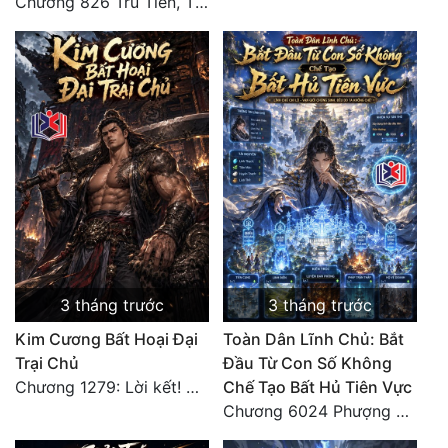
Chương 826 Tru Tiên, Thiên Đạo Chi Thượng, Độc Đoán Vạn Cổ (Đại kết cục)
3 tháng trước
3 tháng trước
Kim Cương Bất Hoại Đại
Toàn Dân Lĩnh Chủ: Bắt
Trại Chủ
Đầu Từ Con Số Không
Chương 1279: Lời kết! Giang hồ hẹn ngày gặp lại!
Chế Tạo Bất Hủ Tiên Vực
Chương 6024 Phượng Tổ giúp ta! Mở lại luân hồi!