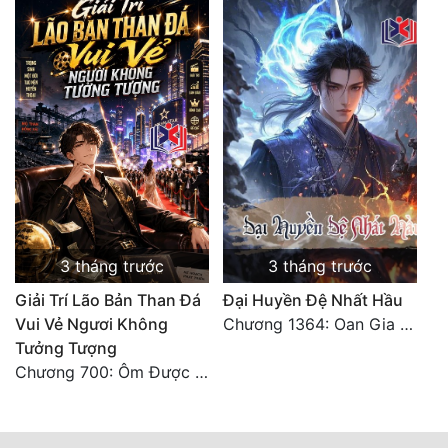
3 tháng trước
3 tháng trước
Giải Trí Lão Bản Than Đá
Đại Huyền Đệ Nhất Hầu
Vui Vẻ Ngươi Không
Chương 1364: Oan Gia Ngõ Hẹp
Tưởng Tượng
Chương 700: Ôm Được Mỹ Nhân Về (Đại Kết Cục)