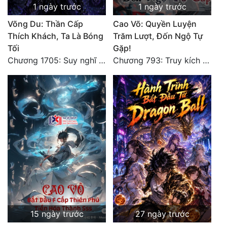
1 ngày trước
1 ngày trước
Võng Du: Thần Cấp
Cao Võ: Quyền Luyện
Thích Khách, Ta Là Bóng
Trăm Lượt, Đốn Ngộ Tự
Tối
Gặp!
Chương 1705: Suy nghĩ sinh tồn của Vô Danh Tuyết!
Chương 793: Truy kích (2)
15 ngày trước
27 ngày trước