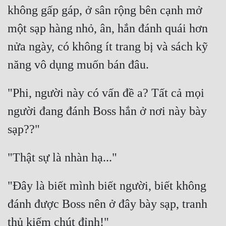
không gấp gáp, ở sân rộng bên cạnh mở 
Tu Chân
một sạp hàng nhỏ, ân, hắn đánh quái hơn 
Tu Tiên
nửa ngày, có không ít trang bị và sách kỹ 
Tội Phạm
Vô Địch
"Phi, người này có vấn đề a? Tất cả mọi 
Võ Hiệp
người đang đánh Boss hắn ở nơi này bày 
Võng Du
Xuyên Không
Xuyên Nhanh
Xuyên Sách
"Đây là biết mình biết người, biết không 
Xuyên Thư
đánh được Boss nên ở đây bày sạp, tranh 
Điền Văn