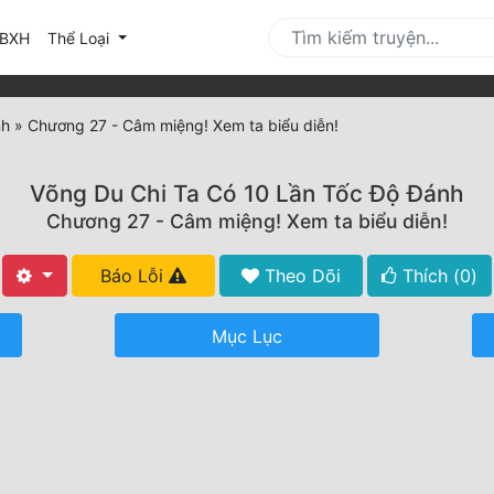
urrent)
BXH
Thể Loại
nh
»
Chương 27 - Câm miệng! Xem ta biểu diễn!
Võng Du Chi Ta Có 10 Lần Tốc Độ Đánh
Chương 27 - Câm miệng! Xem ta biểu diễn!
Báo Lỗi
Theo Dõi
Thích (
0
)
Mục Lục