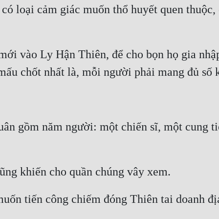
i có loại cảm giác muốn thổ huyết quen thuộc,
mới vào Ly Hận Thiên, để cho bọn họ gia nhập
ân gồm năm người: một chiến sĩ, một cung tiễn