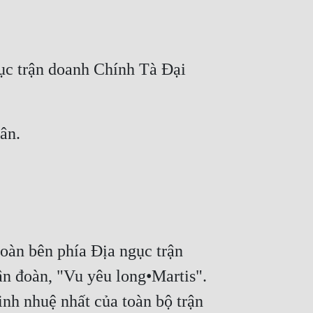
ục trận doanh Chính Tà Đại 
oàn bên phía Địa ngục trận 
n đoàn, "Vu yêu long•Martis". 
nh nhuệ nhất của toàn bộ trận 