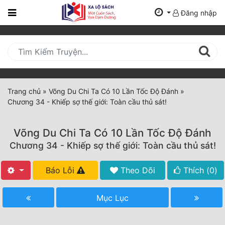
Đăng nhập
Trang
Chủ
Mới
Cập
Nhật
Trang chủ
»
Võng Du Chi Ta Có 10 Lần Tốc Độ Đánh
»
(current)
Chương 34 - Khiếp sợ thế giới: Toàn cầu thủ sát!
BXH
Thể Loại
Võng Du Chi Ta Có 10 Lần Tốc Độ Đánh
Chương 34 - Khiếp sợ thế giới: Toàn cầu thủ sát!
Tất Cả
Báo Lỗi
Theo Dõi
Thích (
0
)
Truyện Mới Ra
Mục Lục
Hoàn Thành