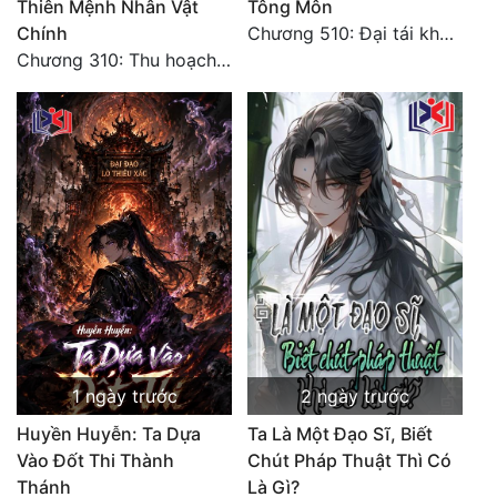
Thiên Mệnh Nhân Vật
Tông Môn
Chính
Chương 510: Đại tái khai màn, quyết đấu khốc liệt
Chương 310: Thu hoạch ngoài ý muốn, ưu thế tuyệt đối.
1 ngày trước
2 ngày trước
Huyền Huyễn: Ta Dựa
Ta Là Một Đạo Sĩ, Biết
Vào Đốt Thi Thành
Chút Pháp Thuật Thì Có
Thánh
Là Gì?