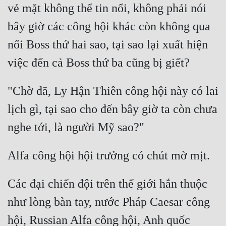
vẻ mặt không thể tin nổi, không phải nói 
Tu Chân
bây giờ các công hội khác còn không qua 
Tu Tiên
nổi Boss thứ hai sao, tại sao lại xuất hiện 
Tội Phạm
Vô Địch
"Chờ đã, Ly Hận Thiên công hội này có lai 
Võ Hiệp
lịch gì, tại sao cho đến bây giờ ta còn chưa 
Võng Du
Xuyên Không
Xuyên Nhanh
Xuyên Sách
Các đại chiến đội trên thế giới hắn thuộc 
Xuyên Thư
như lòng bàn tay, nước Pháp Caesar công 
Điền Văn
hội, Russian Alfa công hội, Anh quốc 