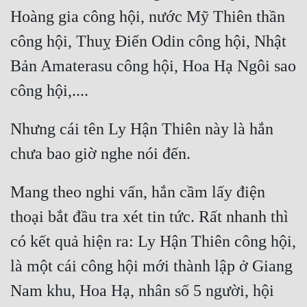
Đô Thị
Hoàng gia công hội, nước Mỹ Thiên thần 
Đông Phương
công hội, Thuỵ Điển Odin công hội, Nhật 
Bản Amaterasu công hội, Hoa Hạ Ngôi sao 
Đông Phương Huyền Huyễn
Đồng Nhân
Nhưng cái tên Ly Hận Thiên này là hắn 
Cẩu Đạo Trường Sinh
Ngự Thú
Mang theo nghi vấn, hắn cầm lấy điện 
Truyện Nam
thoại bắt đầu tra xét tin tức. Rất nhanh thì 
Truyện Nữ
có kết quả hiện ra: Ly Hận Thiên công hội, 
Vô Địch Lưu
là một cái công hội mới thành lập ở Giang 
Xây Dựng Thế Lực
Nam khu, Hoa Hạ, nhân số 5 người, hội 
Đam Mỹ