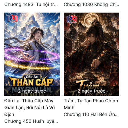
Chương 1483: Tụ hội trước đại chiến
Chương 1030 Không Chi Hoàng Nguyên Đại Hư
2 ngày trước
2 ngày trước
Đấu La: Thần Cấp Máy
Trẫm, Tự Tạo Phản Chính
Gian Lận, Rời Núi Là Vô
Mình
Địch
Chương 110 Hai Bên Ứng Phó
Chương 450 Huấn luyện thực chiến, Long Linh Cơ đối chiến bốn người Cổ Nguyệt và Vũ Lân!