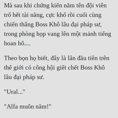
Hài Hước
Mà sau khi chứng kiến năm tên đội viên 
Hệ Thống
trổ hết tài năng, cực khổ rồi cuối cùng 
Học Đường
chiến thắng Boss Khô lâu đại pháp sư, 
trong phòng họp vang lên một mảnh tiếng 
Khoa Huyễn
Khoa Huyễn Không Gian
Kinh Dị
Theo bọn họ biết, đây là lân đầu tiên trên 
Kiếm Hiệp
thế giới có công hội giết chết Boss Khô 
Kỳ Huyễn
Kỳ Ảo
Linh Dị
Làm Giàu
Lịch Sử