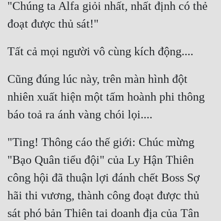
"Chúng ta Alfa giỏi nhất, nhất định có thẻ 
Mưu Mô
Mạt Thế
Mỹ Thực
Cũng đúng lúc này, trên màn hình đột 
Ngôn Tình
nhiên xuất hiện một tấm hoành phi thông 
Ngược
Nữ Cường
Nữ Phụ
"Ting! Thông cáo thế giới: Chúc mừng 
Phong Thủy - Tâm Linh
"Bạo Quân tiểu đội" của Ly Hận Thiên 
công hội đã thuận lợi đánh chết Boss Sợ 
Phương Tây
hãi thi vương, thành công đoạt được thủ 
Phản Phái
sát phó bản Thiên tai doanh địa của Tân 
Quan Trường