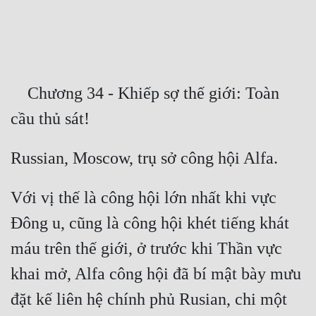
Free
Hậu Cung
Truyện Convert
    Chương 34 - Khiếp sợ thế giới: Toàn 
Truyện Dịch
Truyện Nhập Môn
Truyện ngắn
Xa Lộ Dịch
Với vị thế là công hội lớn nhất khi vực 
Đông u, cũng là công hội khét tiếng khát 
Cung Đấu
máu trên thế giới, ở trước khi Thần vực 
Cạnh Kỹ
khai mở, Alfa công hội đã bí mật bày mưu 
đặt kế liên hệ chính phủ Rusian, chi một 
Cổ Tiên Hiệp