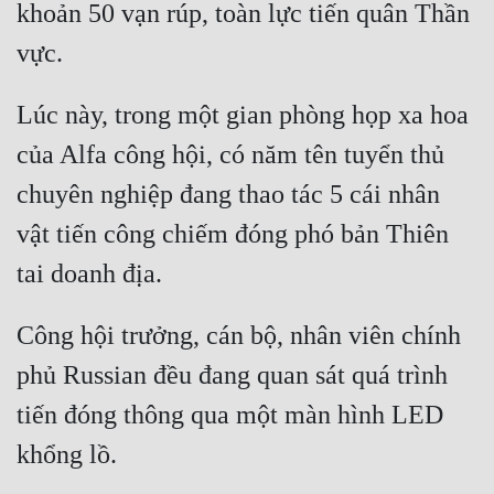
khoản 50 vạn rúp, toàn lực tiến quân Thần 
Cổ Đại
Du Hí
Dã Sử
Lúc này, trong một gian phòng họp xa hoa 
Dị Giới
của Alfa công hội, có năm tên tuyển thủ 
chuyên nghiệp đang thao tác 5 cái nhân 
Dị Năng
vật tiến công chiếm đóng phó bản Thiên 
Gia Đấu
Góc Nhìn Nam
Góc Nhìn Nữ
Công hội trưởng, cán bộ, nhân viên chính 
Huyền Huyễn
phủ Russian đều đang quan sát quá trình 
tiến đóng thông qua một màn hình LED 
Huyền Nghi
Huyền Ảo