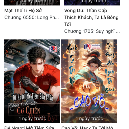
1 ngày trước
1 ngày trước
Mạt Thế Ti Hộ Sở
Võng Du: Thần Cấp
Chương 6550: Long Phượng Thần Trận
Thích Khách, Ta Là Bóng
Tối
Chương 1705: Suy nghĩ sinh tồn của Vô Danh Tuyết!
1 ngày trước
1 ngày trước
Để Ngươi Mở Tiệm Sửa
Cao Võ: Hack Ta Tới Mở,