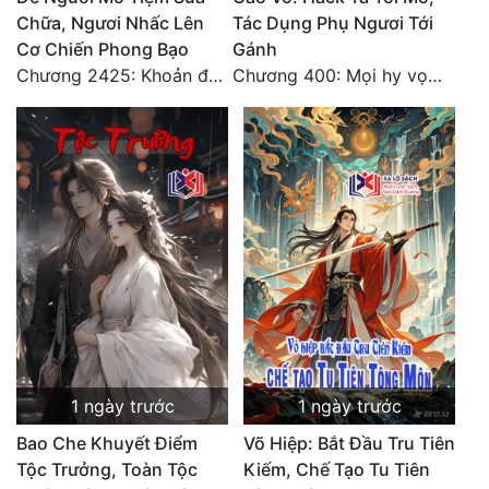
Chữa, Ngươi Nhấc Lên
Tác Dụng Phụ Ngươi Tới
Cơ Chiến Phong Bạo
Gánh
Chương 2425: Khoản đầu tư của Tượng Chủ!! Nỗi nghi hoặc của Tô Bạch!
Chương 400: Mọi hy vọng đặt trên Tô Mặc!
1 ngày trước
1 ngày trước
Bao Che Khuyết Điểm
Võ Hiệp: Bắt Đầu Tru Tiên
Tộc Trưởng, Toàn Tộc
Kiếm, Chế Tạo Tu Tiên