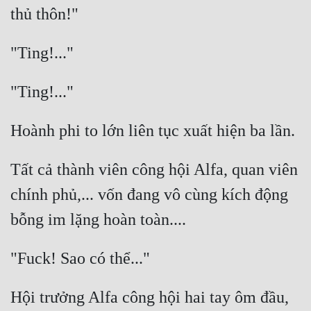
Quân Sự
Sảng Văn
Sắc
Sủng
Thanh Xuân
Tiên Hiệp
Tất cả thành viên công hội Alfa, quan viên 
Tiểu Thuyết
chính phủ,... vốn đang vô cùng kích động 
Trinh Thám
Triều Đấu
Trùng Sinh
Hội trưởng Alfa công hội hai tay ôm đầu, 
Trọng Sinh