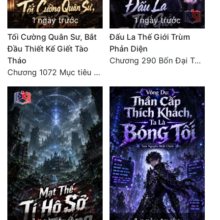
1 ngày trước
1 ngày trước
Tối Cường Quân Sư, Bắt
Đấu La Thế Giới Trùm
Đầu Thiết Kế Giết Tào
Phản Diện
Tháo
Chương 290 Bốn Đại Tông Môn Đơn Thuộc Tính Vô Cùng Thê Lương
Chương 1072 Mục tiêu của chúng ta là biển sao trời (2/2)