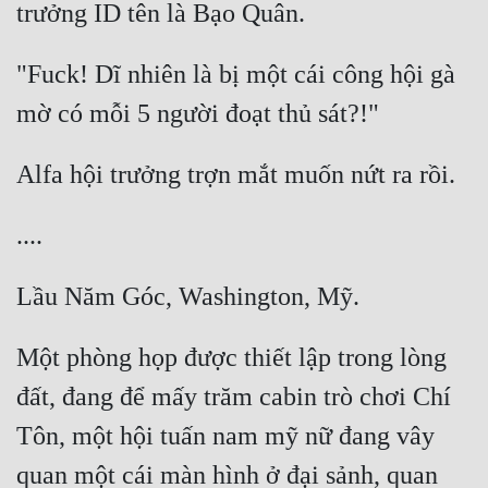
Đẹp
"Fuck! Dĩ nhiên là bị một cái công hội gà 
Đẹp Hiệp
Tính Cách Nhân Vật :
Cơ Trí
Sát Phạt Quyết Đoán
Vô Sỉ
Điềm Đạm
Một phòng họp được thiết lập trong lòng 
đất, đang để mấy trăm cabin trò chơi Chí 
Tôn, một hội tuấn nam mỹ nữ đang vây 
quan một cái màn hình ở đại sảnh, quan 