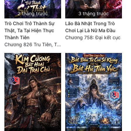
Đẹp
2 tháng trước
3 tháng trước
Trò Chơi Trở Thành Sự
Lão Bà Nhặt Trong Trò
Đẹp Hiệp
Thật, Ta Tại Hiện Thực
Chơi Lại Là Nữ Ma Đầu
Thành Tiên
Chương 758: Đại kết cục
Tính Cách Nhân Vật :
Chương 826 Tru Tiên, Thiên Đạo Chi Thượng, Độc Đoán Vạn Cổ (Đại kết cục)
Cơ Trí
Sát Phạt Quyết Đoán
Vô Sỉ
Điềm Đạm