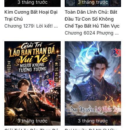
3 tháng trước
3 tháng trước
Kim Cương Bất Hoại Đại
Toàn Dân Lĩnh Chủ: Bắt
Trại Chủ
Đầu Từ Con Số Không
Chương 1279: Lời kết! Giang hồ hẹn ngày gặp lại!
Chế Tạo Bất Hủ Tiên Vực
Chương 6024 Phượng Tổ giúp ta! Mở lại luân hồi!
3 tháng trước
3 tháng trước