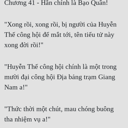
Chương 41 - Hắn chính là Bạo Quân!
Free
Hậu Cung
"Xong rồi, xong rồi, bị người của Huyễn
Truyện Convert
Thế công hội để mắt tới, tên tiểu tử này
Truyện Dịch
xong đời rồi!"
Truyện Nhập Môn
"Huyễn Thế công hội chính là một trong
Truyện ngắn
mười đại công hội Địa bảng trạm Giang
Xa Lộ Dịch
Nam a!"
Cung Đấu
"Thức thời một chút, mau chóng buông
Cạnh Kỹ
tha nhiệm vụ a!"
Cổ Tiên Hiệp