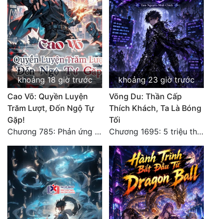
Quân Sự
Sảng Văn
Sắc
Sủng
khoảng 18 giờ trước
khoảng 23 giờ trước
Thanh Xuân
Cao Võ: Quyền Luyện
Võng Du: Thần Cấp
Trăm Lượt, Đốn Ngộ Tự
Thích Khách, Ta Là Bóng
Tiên Hiệp
Gặp!
Tối
Chương 785: Phản ứng (2)
Chương 1695: 5 triệu thế giới bản gốc, cũng không thể giết chết ta!
Tiểu Thuyết
Trinh Thám
Triều Đấu
Trùng Sinh
Trọng Sinh