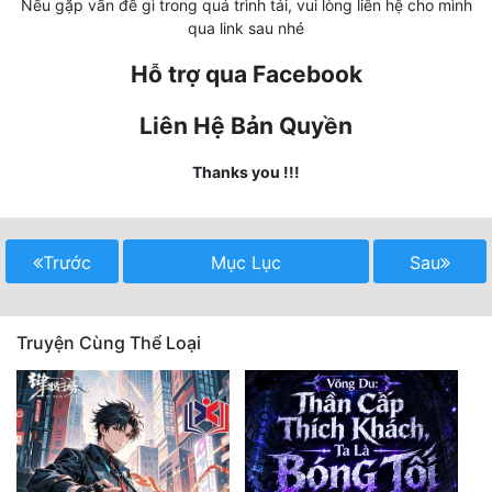
Nếu gặp vấn đề gì trong quá trình tải, vui lòng liên hệ cho mình
qua link sau nhé
Mưu Mô
Hỗ trợ qua Facebook
Mạt Thế
Liên Hệ Bản Quyền
Mỹ Thực
Thanks you !!!
Ngôn Tình
Ngược
Trước
Mục Lục
Sau
Nữ Cường
Nữ Phụ
Truyện Cùng Thể Loại
Phong Thủy - Tâm Linh
Phương Tây
Phản Phái
Quan Trường