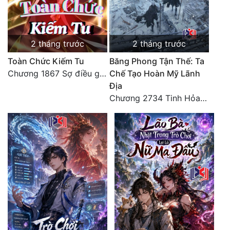
Đô Thị
Đông Phương
2 tháng trước
2 tháng trước
Đông Phương Huyền Huyễn
Toàn Chức Kiếm Tu
Băng Phong Tận Thế: Ta
Đồng Nhân
Chương 1867 Sợ điều gì sẽ gặp điều đó
Chế Tạo Hoàn Mỹ Lãnh
Địa
Chương 2734 Tinh Hỏa (Đại kết cục) (2)
Cẩu Đạo Trường Sinh
Ngự Thú
Truyện Nam
Truyện Nữ
Vô Địch Lưu
Xây Dựng Thế Lực
Đam Mỹ