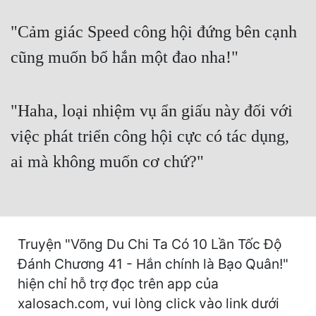
Cổ Đại
"Cảm giác Speed công hội đứng bên cạnh
Du Hí
cũng muốn bổ hắn một đao nha!"
Dã Sử
Dị Giới
"Haha, loại nhiệm vụ ẩn giấu này đối với
Dị Năng
việc phát triển công hội cực có tác dụng,
Gia Đấu
ai mà không muốn cơ chứ?"
Góc Nhìn Nam
Góc Nhìn Nữ
Huyền Huyễn
Truyện "Võng Du Chi Ta Có 10 Lần Tốc Độ
Đánh Chương 41 - Hắn chính là Bạo Quân!"
Huyền Nghi
hiện chỉ hỗ trợ đọc trên app của
Huyền Ảo
xalosach.com, vui lòng click vào link dưới