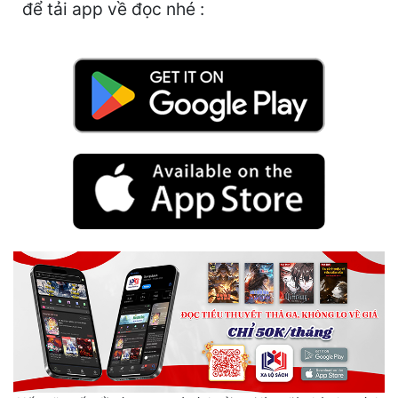
Hài Hước
để tải app về đọc nhé :
Hệ Thống
Học Đường
Khoa Huyễn
Khoa Huyễn Không Gian
Kinh Dị
Kiếm Hiệp
Kỳ Huyễn
Kỳ Ảo
Linh Dị
Làm Giàu
Lịch Sử