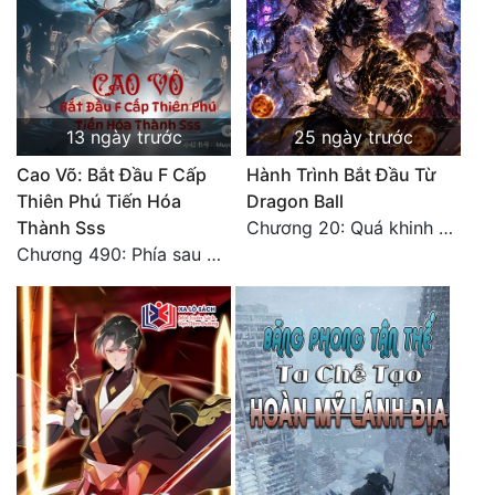
Tu Chân
Tu Tiên
Tội Phạm
13 ngày trước
25 ngày trước
Vô Địch
Cao Võ: Bắt Đầu F Cấp
Hành Trình Bắt Đầu Từ
Thiên Phú Tiến Hóa
Dragon Ball
Võ Hiệp
Thành Sss
Chương 20: Quá khinh người
Võng Du
Chương 490: Phía sau màn hắc thủ!
Xuyên Không
Xuyên Nhanh
Xuyên Sách
Xuyên Thư
Điền Văn