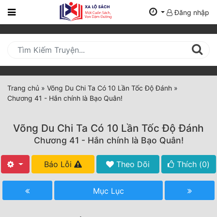
Đăng nhập
Trang
Chủ
Mới
Cập
Nhật
Trang chủ
»
Võng Du Chi Ta Có 10 Lần Tốc Độ Đánh
»
(current)
Chương 41 - Hắn chính là Bạo Quân!
BXH
Thể Loại
Võng Du Chi Ta Có 10 Lần Tốc Độ Đánh
Chương 41 - Hắn chính là Bạo Quân!
Tất Cả
Báo Lỗi
Theo Dõi
Thích (
0
)
Truyện Mới Ra
Mục Lục
Hoàn Thành