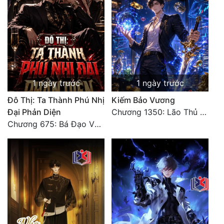
Đẹp
Đẹp Hiệp
Tính Cách Nhân Vật :
1 ngày trước
1 ngày trước
Cơ Trí
Đô Thị: Ta Thành Phú Nhị
Kiếm Bảo Vương
Sát Phạt Quyết Đoán
Đại Phản Diện
Chương 1350: Lão Thủ (4/5)
Chương 675: Bá Đạo Vương Gia
Vô Sỉ
Điềm Đạm