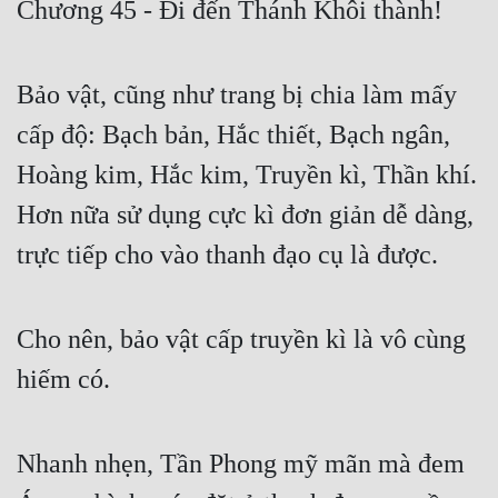
Chương 45 - Đi đến Thánh Khôi thành!
Free
Hậu Cung
Bảo vật, cũng như trang bị chia làm mấy
Truyện Convert
cấp độ: Bạch bản, Hắc thiết, Bạch ngân,
Truyện Dịch
Hoàng kim, Hắc kim, Truyền kì, Thần khí.
Hơn nữa sử dụng cực kì đơn giản dễ dàng,
Truyện Nhập Môn
trực tiếp cho vào thanh đạo cụ là được.
Truyện ngắn
Xa Lộ Dịch
Cho nên, bảo vật cấp truyền kì là vô cùng
hiếm có.
Cung Đấu
Cạnh Kỹ
Nhanh nhẹn, Tần Phong mỹ mãn mà đem
Cổ Tiên Hiệp