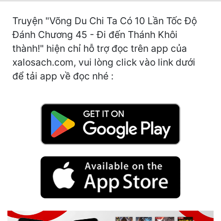
Hài Hước
Truyện "Võng Du Chi Ta Có 10 Lần Tốc Độ
Hệ Thống
Đánh Chương 45 - Đi đến Thánh Khôi
Học Đường
thành!" hiện chỉ hỗ trợ đọc trên app của
xalosach.com, vui lòng click vào link dưới
Khoa Huyễn
để tải app về đọc nhé :
Khoa Huyễn Không Gian
Kinh Dị
Kiếm Hiệp
Kỳ Huyễn
Kỳ Ảo
Linh Dị
Làm Giàu
Lịch Sử