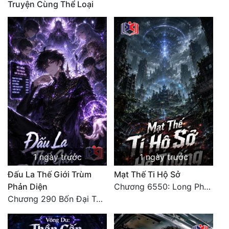
Truyện Cùng Thể Loại
Quân Sự
Sảng Văn
Sắc
Sủng
Thanh Xuân
Tiên Hiệp
Tiểu Thuyết
1 ngày trước
1 ngày trước
Trinh Thám
Đấu La Thế Giới Trùm
Mạt Thế Ti Hộ Sở
Triều Đấu
Phản Diện
Chương 6550: Long Phượng Thần Trận
Chương 290 Bốn Đại Tông Môn Đơn Thuộc Tính Vô Cùng Thê Lương
Trùng Sinh
Trọng Sinh