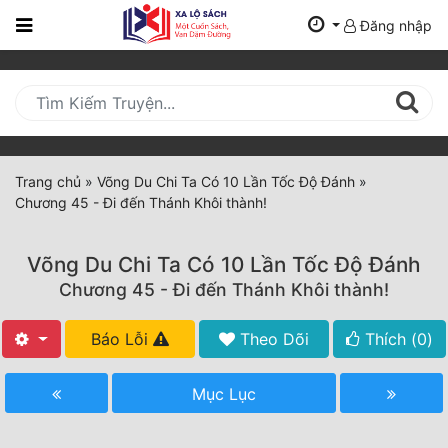
Đăng nhập
Trang
Chủ
Mới
Cập
Nhật
Trang chủ
»
Võng Du Chi Ta Có 10 Lần Tốc Độ Đánh
»
(current)
Chương 45 - Đi đến Thánh Khôi thành!
BXH
Thể Loại
Võng Du Chi Ta Có 10 Lần Tốc Độ Đánh
Chương 45 - Đi đến Thánh Khôi thành!
Tất Cả
Báo Lỗi
Theo Dõi
Thích (
0
)
Truyện Mới Ra
Mục Lục
Hoàn Thành