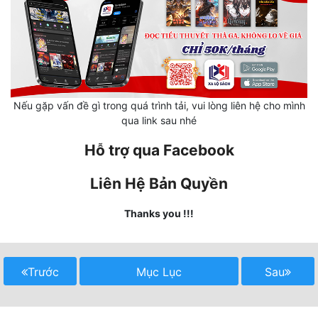
Mưu Mô
Mạt Thế
Mỹ Thực
Nếu gặp vấn đề gì trong quá trình tải, vui lòng liên hệ cho mình
Ngôn Tình
qua link sau nhé
Ngược
Hỗ trợ qua Facebook
Nữ Cường
Liên Hệ Bản Quyền
Nữ Phụ
Thanks you !!!
Phong Thủy - Tâm Linh
Phương Tây
Trước
Mục Lục
Sau
Phản Phái
Quan Trường