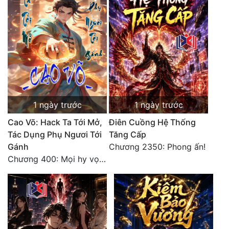
Đô Thị
Đông Phương
Đông Phương Huyền Huyễn
Đồng Nhân
1 ngày trước
1 ngày trước
Cẩu Đạo Trường Sinh
Cao Võ: Hack Ta Tới Mở,
Điên Cuồng Hệ Thống
Ngự Thú
Tác Dụng Phụ Ngươi Tới
Tăng Cấp
Gánh
Chương 2350: Phong ấn!
Truyện Nam
Chương 400: Mọi hy vọng đặt trên Tô Mặc!
Truyện Nữ
Vô Địch Lưu
Xây Dựng Thế Lực
Đam Mỹ