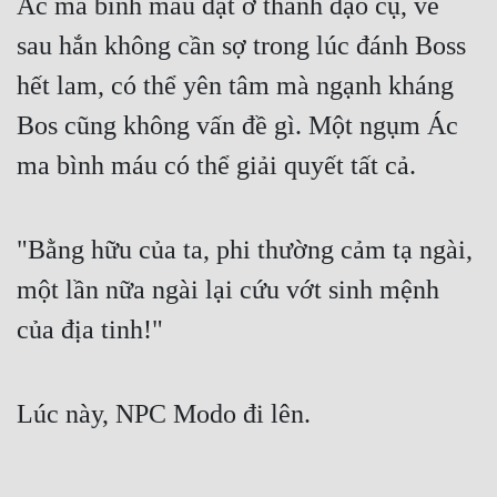
Ác ma bình máu đặt ở thanh đạo cụ, về
Cổ Đại
sau hắn không cần sợ trong lúc đánh Boss
Du Hí
hết lam, có thể yên tâm mà ngạnh kháng
Dã Sử
Bos cũng không vấn đề gì. Một ngụm Ác
Dị Giới
ma bình máu có thể giải quyết tất cả.
Dị Năng
Gia Đấu
"Bằng hữu của ta, phi thường cảm tạ ngài,
Góc Nhìn Nam
một lần nữa ngài lại cứu vớt sinh mệnh
của địa tinh!"
Góc Nhìn Nữ
Huyền Huyễn
Lúc này, NPC Modo đi lên.
Huyền Nghi
Huyền Ảo