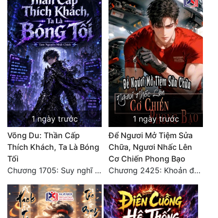
Tu Chân
Tu Tiên
Tội Phạm
Vô Địch
Võ Hiệp
Võng Du
1 ngày trước
1 ngày trước
Xuyên Không
Võng Du: Thần Cấp
Để Ngươi Mở Tiệm Sửa
Thích Khách, Ta Là Bóng
Chữa, Ngươi Nhấc Lên
Xuyên Nhanh
Tối
Cơ Chiến Phong Bạo
Xuyên Sách
Chương 1705: Suy nghĩ sinh tồn của Vô Danh Tuyết!
Chương 2425: Khoản đầu tư của Tượng Chủ!! Nỗi nghi hoặc của Tô Bạch!
Xuyên Thư
Điền Văn