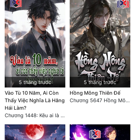
Đẹp
Đẹp Hiệp
Tính Cách Nhân Vật :
Cơ Trí
Sát Phạt Quyết Đoán
Vô Sỉ
5 tháng trước
5 tháng trước
Điềm Đạm
Vào Tù 10 Năm, Ai Còn
Hồng Mông Thiên Đế
Thấy Việc Nghĩa Là Hăng
Chương 5647 Hồng Mông Thiên Đế (HẾT)
Hái Làm?
Chương 1448: Kêu ai là cha?