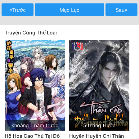
Quân Sự
Trước
Mục Lục
Sau
Sảng Văn
Truyện Cùng Thể Loại
Sắc
Sủng
Thanh Xuân
Tiên Hiệp
Tiểu Thuyết
Trinh Thám
Triều Đấu
Trùng Sinh
khoảng 1 năm trước
5 tháng trước
Trọng Sinh
Hộ Hoa Cao Thủ Tại Đô
Huyền Huyễn Chi Thần