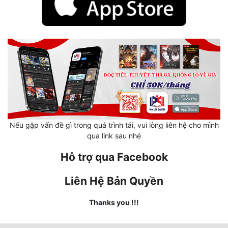
Mưu Mô
Mạt Thế
Mỹ Thực
Ngôn Tình
Ngược
Nữ Cường
Nếu gặp vấn đề gì trong quá trình tải, vui lòng liên hệ cho mình
qua link sau nhé
Nữ Phụ
Hỗ trợ qua Facebook
Phong Thủy - Tâm Linh
Liên Hệ Bản Quyền
Phương Tây
Thanks you !!!
Phản Phái
Quan Trường