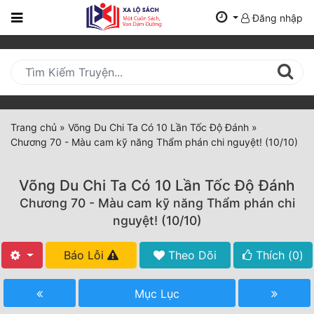
Đăng nhập
Trang
Chủ
Mới
Cập
Nhật
Trang chủ
»
Võng Du Chi Ta Có 10 Lần Tốc Độ Đánh
»
(current)
Chương 70 - Màu cam kỹ năng Thẩm phán chi nguyệt! (10/10)
BXH
Thể Loại
Võng Du Chi Ta Có 10 Lần Tốc Độ Đánh
Chương 70 - Màu cam kỹ năng Thẩm phán chi
nguyệt! (10/10)
Tất Cả
Báo Lỗi
Theo Dõi
Thích (
0
)
Truyện Mới Ra
Hoàn Thành
Mục Lục