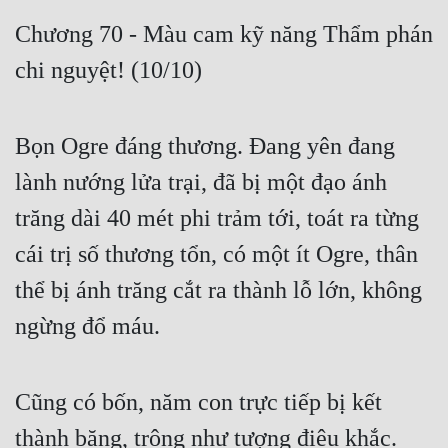
Free
Chương 70 - Màu cam kỹ năng Thẩm phán
chi nguyệt! (10/10)
Hậu Cung
Truyện Convert
Bọn Ogre đáng thương. Đang yên đang
Truyện Dịch
lành nướng lửa trại, đã bị một đạo ánh
Truyện Nhập Môn
trăng dài 40 mét phi trảm tới, toát ra từng
Truyện ngắn
cái trị số thương tổn, có một ít Ogre, thân
Xa Lộ Dịch
thể bị ánh trăng cắt ra thành lỗ lớn, không
ngừng đổ máu.
Cung Đấu
Cạnh Kỹ
Cũng có bốn, năm con trực tiếp bị kết
Cổ Tiên Hiệp
thành băng, trông như tượng điêu khắc.