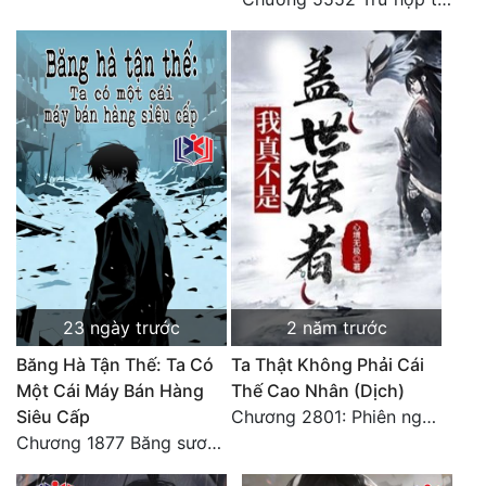
Đô Thị
Đông Phương
Đông Phương Huyền Huyễn
Đồng Nhân
Cẩu Đạo Trường Sinh
Ngự Thú
Truyện Nam
23 ngày trước
2 năm trước
Truyện Nữ
Băng Hà Tận Thế: Ta Có
Ta Thật Không Phải Cái
Một Cái Máy Bán Hàng
Thế Cao Nhân (Dịch)
Vô Địch Lưu
Siêu Cấp
Chương 2801: Phiên ngoại 6: Sau khi trở về, hạ du năm tháng. 3
Chương 1877 Băng sương kết giới
Xây Dựng Thế Lực
Đam Mỹ