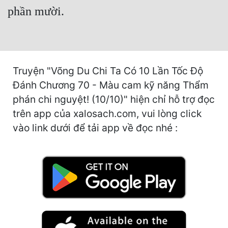
Hài Hước
phần mười.
Hệ Thống
Học Đường
Khoa Huyễn
Truyện "Võng Du Chi Ta Có 10 Lần Tốc Độ
Đánh Chương 70 - Màu cam kỹ năng Thẩm
Khoa Huyễn Không Gian
phán chi nguyệt! (10/10)" hiện chỉ hỗ trợ đọc
Kinh Dị
trên app của xalosach.com, vui lòng click
Kiếm Hiệp
vào link dưới để tải app về đọc nhé :
Kỳ Huyễn
Kỳ Ảo
Linh Dị
Làm Giàu
Lịch Sử