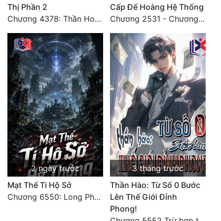
Thị Phần 2
Cấp Đế Hoàng Hệ Thống
Tu Chân
Chương 4378: Thần Hoàng Hạ Thiên (Đại kết cục) (03)
Chương 2531 - Chương cuối
Tu Tiên
Tội Phạm
Vô Địch
Võ Hiệp
Võng Du
Xuyên Không
Xuyên Nhanh
2 ngày trước
3 tháng trước
Xuyên Sách
Mạt Thế Ti Hộ Sở
Thần Hào: Từ Số 0 Bước
Xuyên Thư
Chương 6550: Long Phượng Thần Trận
Lên Thế Giới Đỉnh
Phong!
Điền Văn
Chương 5552 Trừ hợp tác, không còn cách nào khác!