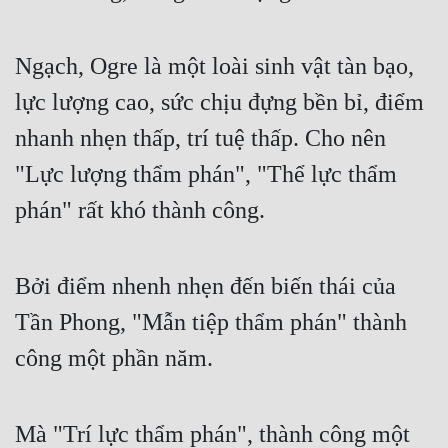
Cổ Đại
Du Hí
Ngạch, Ogre là một loài sinh vật tàn bạo,
Dã Sử
lực lượng cao, sức chịu đựng bền bỉ, điểm
nhanh nhẹn thấp, trí tuệ thấp. Cho nên
Dị Giới
"Lực lượng thẩm phán", "Thể lực thẩm
Dị Năng
phán" rất khó thành công.
Gia Đấu
Góc Nhìn Nam
Bởi điểm nhenh nhẹn đến biến thái của
Góc Nhìn Nữ
Tần Phong, "Mẫn tiệp thẩm phán" thành
Huyền Huyễn
công một phần năm.
Huyền Nghi
Huyền Ảo
Mà "Trí lực thẩm phán", thành công một