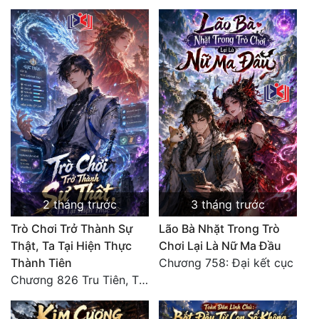
Đẹp
Đẹp Hiệp
Tính Cách Nhân Vật :
Cơ Trí
Sát Phạt Quyết Đoán
Vô Sỉ
2 tháng trước
3 tháng trước
Điềm Đạm
Trò Chơi Trở Thành Sự
Lão Bà Nhặt Trong Trò
Thật, Ta Tại Hiện Thực
Chơi Lại Là Nữ Ma Đầu
Thành Tiên
Chương 758: Đại kết cục
Chương 826 Tru Tiên, Thiên Đạo Chi Thượng, Độc Đoán Vạn Cổ (Đại kết cục)