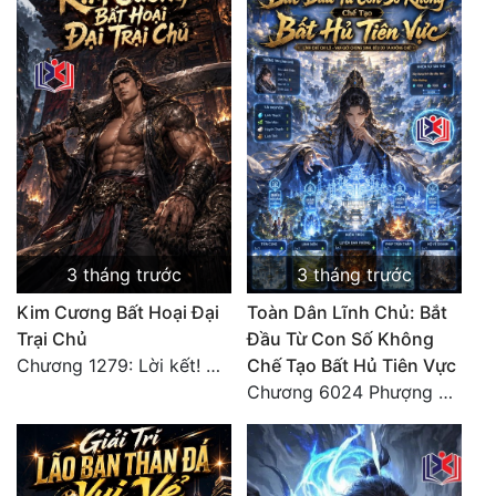
3 tháng trước
3 tháng trước
Kim Cương Bất Hoại Đại
Toàn Dân Lĩnh Chủ: Bắt
Trại Chủ
Đầu Từ Con Số Không
Chương 1279: Lời kết! Giang hồ hẹn ngày gặp lại!
Chế Tạo Bất Hủ Tiên Vực
Chương 6024 Phượng Tổ giúp ta! Mở lại luân hồi!