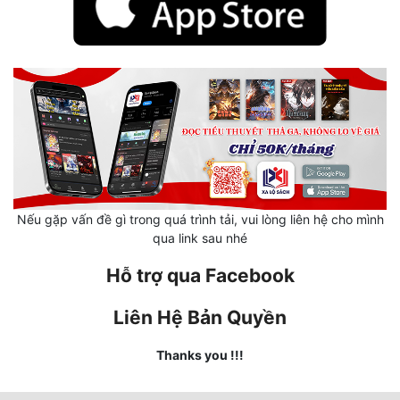
Mưu Mô
Mạt Thế
Mỹ Thực
Ngôn Tình
Ngược
Nữ Cường
Nếu gặp vấn đề gì trong quá trình tải, vui lòng liên hệ cho mình
qua link sau nhé
Nữ Phụ
Hỗ trợ qua Facebook
Phong Thủy - Tâm Linh
Liên Hệ Bản Quyền
Phương Tây
Thanks you !!!
Phản Phái
Quan Trường