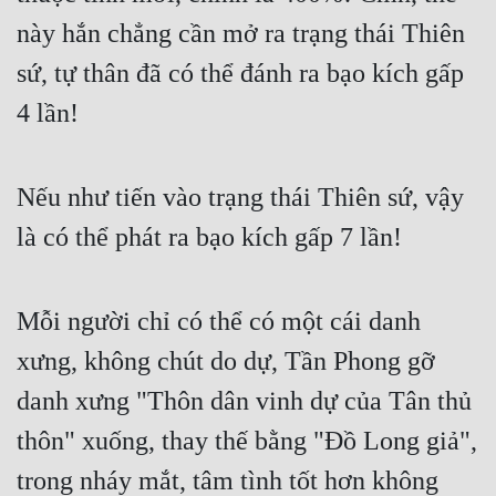
Cổ Đại
này hắn chẳng cần mở ra trạng thái Thiên
Du Hí
sứ, tự thân đã có thể đánh ra bạo kích gấp
Dã Sử
4 lần!
Dị Giới
Nếu như tiến vào trạng thái Thiên sứ, vậy
Dị Năng
là có thể phát ra bạo kích gấp 7 lần!
Gia Đấu
Góc Nhìn Nam
Mỗi người chỉ có thể có một cái danh
Góc Nhìn Nữ
xưng, không chút do dự, Tần Phong gỡ
Huyền Huyễn
danh xưng "Thôn dân vinh dự của Tân thủ
Huyền Nghi
thôn" xuống, thay thế bằng "Đồ Long giả",
Huyền Ảo
trong nháy mắt, tâm tình tốt hơn không