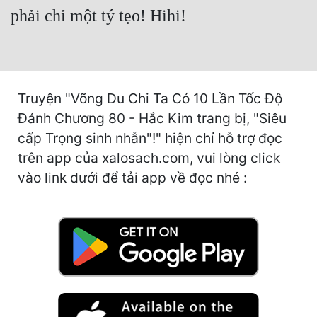
Hài Hước
phải chỉ một tý tẹo! Hihi!
Hệ Thống
Học Đường
Khoa Huyễn
Truyện "Võng Du Chi Ta Có 10 Lần Tốc Độ
Đánh Chương 80 - Hắc Kim trang bị, "Siêu
Khoa Huyễn Không Gian
cấp Trọng sinh nhẫn"!" hiện chỉ hỗ trợ đọc
Kinh Dị
trên app của xalosach.com, vui lòng click
Kiếm Hiệp
vào link dưới để tải app về đọc nhé :
Kỳ Huyễn
Kỳ Ảo
Linh Dị
Làm Giàu
Lịch Sử