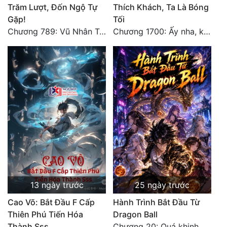
Trăm Lượt, Đốn Ngộ Tự
Thích Khách, Ta Là Bóng
Tu Chân
Gặp!
Tối
Chương 789: Vũ Nhân Tộc niềm vui ngoài ý muốn (2)
Chương 1700: Ấy nha, không có chuyện gì!
Tu Tiên
Tội Phạm
Vô Địch
Võ Hiệp
Võng Du
Xuyên Không
Xuyên Nhanh
Xuyên Sách
13 ngày trước
25 ngày trước
Xuyên Thư
Cao Võ: Bắt Đầu F Cấp
Hành Trình Bắt Đầu Từ
Thiên Phú Tiến Hóa
Dragon Ball
Điền Văn
Thành Sss
Chương 20: Quá khinh người