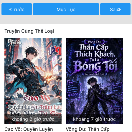
Quân Sự
Trước
Mục Lục
Sau
Sảng Văn
Truyện Cùng Thể Loại
Sắc
Sủng
Thanh Xuân
Tiên Hiệp
Tiểu Thuyết
Trinh Thám
Triều Đấu
Trùng Sinh
khoảng 2 giờ trước
khoảng 7 giờ trước
Trọng Sinh
Cao Võ: Quyền Luyện
Võng Du: Thần Cấp