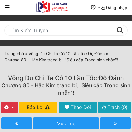
Đăng nhập
Trang
Chủ
Mới
Cập
Nhật
Trang chủ
»
Võng Du Chi Ta Có 10 Lần Tốc Độ Đánh
»
(current)
Chương 80 - Hắc Kim trang bị, "Siêu cấp Trọng sinh nhẫn"!
BXH
Thể Loại
Võng Du Chi Ta Có 10 Lần Tốc Độ Đánh
Chương 80 - Hắc Kim trang bị, "Siêu cấp Trọng sinh
nhẫn"!
Tất Cả
Báo Lỗi
Theo Dõi
Thích (
0
)
Truyện Mới Ra
Hoàn Thành
Mục Lục