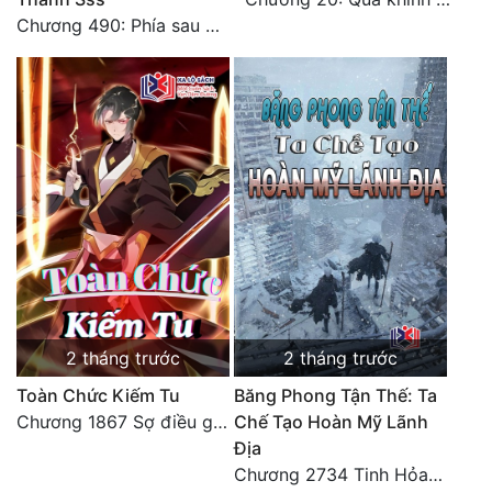
Đô Thị
Chương 490: Phía sau màn hắc thủ!
Đông Phương
Đông Phương Huyền Huyễn
Đồng Nhân
Cẩu Đạo Trường Sinh
Ngự Thú
Truyện Nam
2 tháng trước
2 tháng trước
Truyện Nữ
Toàn Chức Kiếm Tu
Băng Phong Tận Thế: Ta
Vô Địch Lưu
Chương 1867 Sợ điều gì sẽ gặp điều đó
Chế Tạo Hoàn Mỹ Lãnh
Địa
Xây Dựng Thế Lực
Chương 2734 Tinh Hỏa (Đại kết cục) (2)
Đam Mỹ