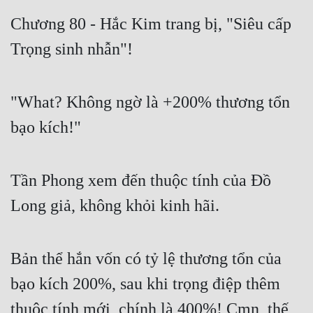
Free
Chương 80 - Hắc Kim trang bị, "Siêu cấp
Trọng sinh nhẫn"!
Hậu Cung
Truyện Convert
"What? Không ngờ là +200% thương tổn
Truyện Dịch
bạo kích!"
Truyện Nhập Môn
Truyện ngắn
Tần Phong xem đến thuộc tính của Đồ
Xa Lộ Dịch
Long giả, không khỏi kinh hãi.
Cung Đấu
Bản thể hắn vốn có tỷ lệ thương tổn của
Cạnh Kỹ
bạo kích 200%, sau khi trọng điệp thêm
Cổ Tiên Hiệp
thuộc tính mới, chính là 400%! Cmn, thế