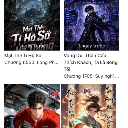
Tu Chân
Tu Tiên
Tội Phạm
Vô Địch
1 ngày trước
1 ngày trước
Võ Hiệp
Mạt Thế Ti Hộ Sở
Võng Du: Thần Cấp
Chương 6550: Long Phượng Thần Trận
Thích Khách, Ta Là Bóng
Võng Du
Tối
Xuyên Không
Chương 1705: Suy nghĩ sinh tồn của Vô Danh Tuyết!
Xuyên Nhanh
Xuyên Sách
Xuyên Thư
Điền Văn