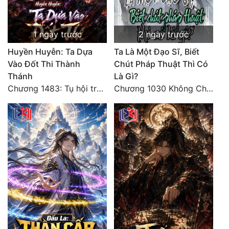
1 ngày trước
2 ngày trước
Huyền Huyễn: Ta Dựa
Ta Là Một Đạo Sĩ, Biết
Vào Đốt Thi Thành
Chút Pháp Thuật Thì Có
Thánh
Là Gì?
Chương 1483: Tụ hội trước đại chiến
Chương 1030 Không Chi Hoàng Nguyên Đại Hư