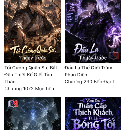
Quân Sự
Sảng Văn
Sắc
Sủng
Thanh Xuân
1 ngày trước
1 ngày trước
Tiên Hiệp
Tối Cường Quân Sư, Bắt
Đấu La Thế Giới Trùm
Đầu Thiết Kế Giết Tào
Phản Diện
Tiểu Thuyết
Tháo
Chương 290 Bốn Đại Tông Môn Đơn Thuộc Tính Vô Cùng Thê Lương
Chương 1072 Mục tiêu của chúng ta là biển sao trời (2/2)
Trinh Thám
Triều Đấu
Trùng Sinh
Trọng Sinh