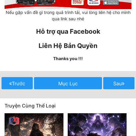
Mưu Mô
Nếu gặp vấn đề gì trong quá trình tải, vui lòng liên hệ cho mình
qua link sau nhé
Mạt Thế
Hỗ trợ qua Facebook
Mỹ Thực
Liên Hệ Bản Quyền
Ngôn Tình
Thanks you !!!
Ngược
Nữ Cường
Trước
Mục Lục
Sau
Nữ Phụ
Phong Thủy - Tâm Linh
Truyện Cùng Thể Loại
Phương Tây
Phản Phái
Quan Trường