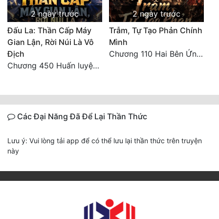
2 ngày trước
2 ngày trước
Đấu La: Thần Cấp Máy
Trẫm, Tự Tạo Phản Chính
Gian Lận, Rời Núi Là Vô
Mình
Địch
Chương 110 Hai Bên Ứng Phó
Chương 450 Huấn luyện thực chiến, Long Linh Cơ đối chiến bốn người Cổ Nguyệt và Vũ Lân!
Các Đại Năng Đã Để Lại Thần Thức
Lưu ý: Vui lòng tải app để có thể lưu lại thần thức trên truyện
này