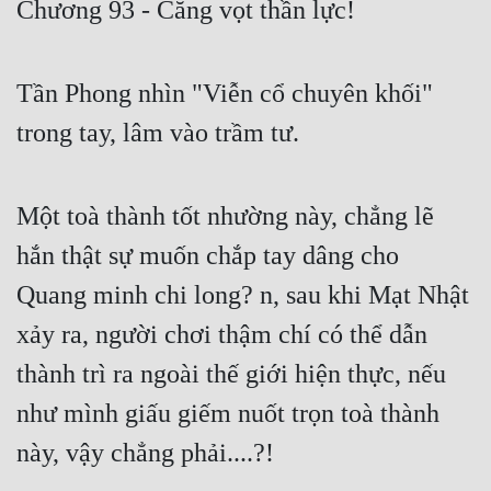
Chương 93 - Căng vọt thần lực!
Free
Hậu Cung
Tần Phong nhìn "Viễn cổ chuyên khối"
Truyện Convert
trong tay, lâm vào trầm tư.
Truyện Dịch
Truyện Nhập Môn
Một toà thành tốt nhường này, chẳng lẽ
hắn thật sự muốn chắp tay dâng cho
Truyện ngắn
Quang minh chi long? n, sau khi Mạt Nhật
Xa Lộ Dịch
xảy ra, người chơi thậm chí có thể dẫn
thành trì ra ngoài thế giới hiện thực, nếu
Cung Đấu
như mình giấu giếm nuốt trọn toà thành
Cạnh Kỹ
này, vậy chẳng phải....?!
Cổ Tiên Hiệp