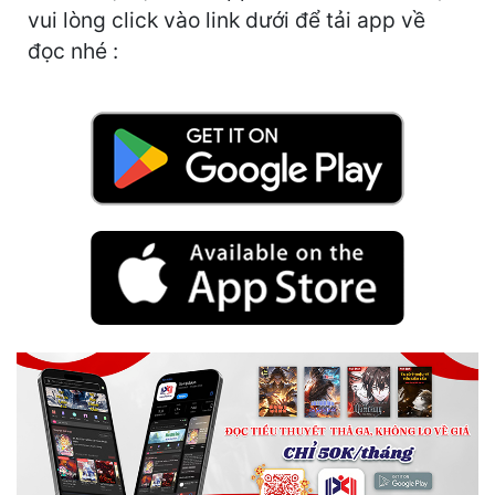
Hài Hước
vui lòng click vào link dưới để tải app về
đọc nhé :
Hệ Thống
Học Đường
Khoa Huyễn
Khoa Huyễn Không Gian
Kinh Dị
Kiếm Hiệp
Kỳ Huyễn
Kỳ Ảo
Linh Dị
Làm Giàu
Lịch Sử