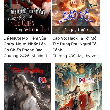
Đô Thị
Đông Phương
Đông Phương Huyền Huyễn
1 ngày trước
1 ngày trước
Đồng Nhân
Để Ngươi Mở Tiệm Sửa
Cao Võ: Hack Ta Tới Mở,
Chữa, Ngươi Nhấc Lên
Tác Dụng Phụ Ngươi Tới
Cơ Chiến Phong Bạo
Gánh
Cẩu Đạo Trường Sinh
Chương 2425: Khoản đầu tư của Tượng Chủ!! Nỗi nghi hoặc của Tô Bạch!
Chương 400: Mọi hy vọng đặt trên Tô Mặc!
Ngự Thú
Truyện Nam
Truyện Nữ
Vô Địch Lưu
Xây Dựng Thế Lực
Đam Mỹ