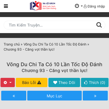
Đăng nhập
Trang
Chủ
Mới
Cập
Nhật
Trang chủ
»
Võng Du Chi Ta Có 10 Lần Tốc Độ Đánh
»
(current)
Chương 93 - Căng vọt thần lực!
BXH
Thể Loại
Võng Du Chi Ta Có 10 Lần Tốc Độ Đánh
Chương 93 - Căng vọt thần lực!
Tất Cả
Báo Lỗi
Theo Dõi
Thích (
0
)
Truyện Mới Ra
Mục Lục
Hoàn Thành