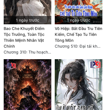
Đẹp
Đẹp Hiệp
1 ngày trước
1 ngày trước
Bao Che Khuyết Điểm
Võ Hiệp: Bắt Đầu Tru Tiên
Tính Cách Nhân Vật :
Tộc Trưởng, Toàn Tộc
Kiếm, Chế Tạo Tu Tiên
Thiên Mệnh Nhân Vật
Tông Môn
Cơ Trí
Chính
Chương 510: Đại tái khai màn, quyết đấu khốc liệt
Chương 310: Thu hoạch ngoài ý muốn, ưu thế tuyệt đối.
Sát Phạt Quyết Đoán
Vô Sỉ
Điềm Đạm