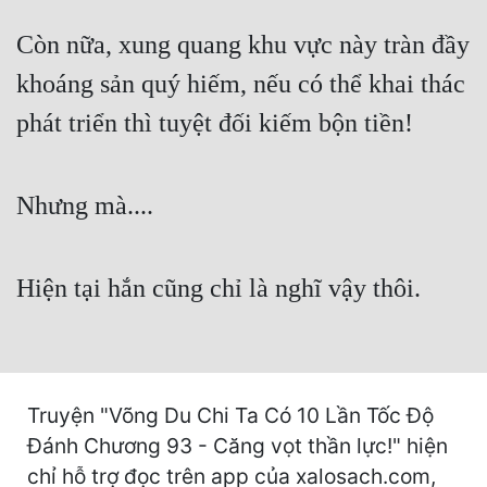
Cổ Đại
Còn nữa, xung quang khu vực này tràn đầy
Du Hí
khoáng sản quý hiếm, nếu có thể khai thác
Dã Sử
phát triển thì tuyệt đối kiếm bộn tiền!
Dị Giới
Dị Năng
Nhưng mà....
Gia Đấu
Góc Nhìn Nam
Hiện tại hắn cũng chỉ là nghĩ vậy thôi.
Góc Nhìn Nữ
Huyền Huyễn
Huyền Nghi
Truyện "Võng Du Chi Ta Có 10 Lần Tốc Độ
Đánh Chương 93 - Căng vọt thần lực!" hiện
Huyền Ảo
chỉ hỗ trợ đọc trên app của xalosach.com,