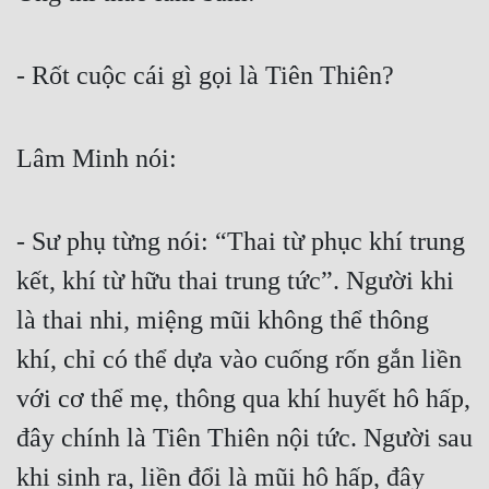
Mưu Mô
- Rốt cuộc cái gì gọi là Tiên Thiên?
Mạt Thế
Mỹ Thực
Lâm Minh nói:
Ngôn Tình
Ngược
- Sư phụ từng nói: “Thai từ phục khí trung 
Nữ Cường
kết, khí từ hữu thai trung tức”. Người khi 
Nữ Phụ
là thai nhi, miệng mũi không thể thông 
Phong Thủy - Tâm Linh
khí, chỉ có thể dựa vào cuống rốn gắn liền 
Phương Tây
với cơ thể mẹ, thông qua khí huyết hô hấp, 
đây chính là Tiên Thiên nội tức. Người sau 
Phản Phái
khi sinh ra, liền đổi là mũi hô hấp, đây 
Quan Trường