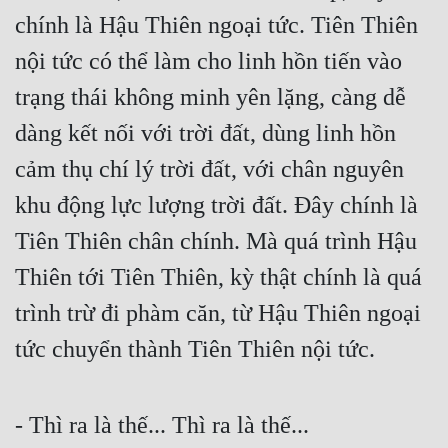
chính là Hậu Thiên ngoại tức. Tiên Thiên 
Quân Sự
nội tức có thể làm cho linh hồn tiến vào 
Sảng Văn
trạng thái không minh yên lặng, càng dễ 
Sắc
dàng kết nối với trời đất, dùng linh hồn 
Sủng
cảm thụ chí lý trời đất, với chân nguyên 
Thanh Xuân
khu động lực lượng trời đất. Đây chính là 
Tiên Hiệp
Tiên Thiên chân chính. Mà quá trình Hậu 
Tiểu Thuyết
Thiên tới Tiên Thiên, kỳ thật chính là quá 
trình trừ đi phàm căn, từ Hậu Thiên ngoại 
Trinh Thám
tức chuyển thành Tiên Thiên nội tức.
Triều Đấu
Trùng Sinh
- Thì ra là thế... Thì ra là thế...
Trọng Sinh