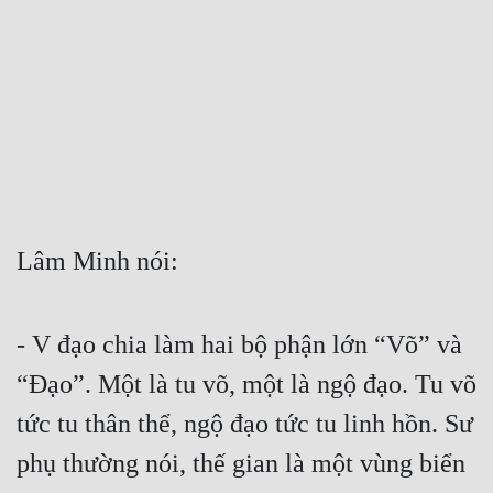
Free
Hậu Cung
Truyện Convert
Truyện Dịch
Truyện Nhập Môn
Truyện ngắn
Lâm Minh nói:
Xa Lộ Dịch
- V đạo chia làm hai bộ phận lớn “Võ” và 
Cung Đấu
“Đạo”. Một là tu võ, một là ngộ đạo. Tu võ 
tức tu thân thể, ngộ đạo tức tu linh hồn. Sư 
Cạnh Kỹ
phụ thường nói, thế gian là một vùng biển 
Cổ Tiên Hiệp