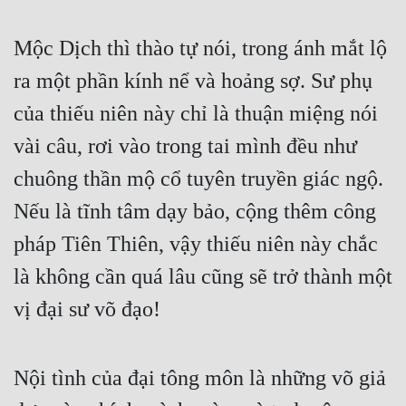
Tu Chân
Mộc Dịch thì thào tự nói, trong ánh mắt lộ 
Tu Tiên
ra một phần kính nể và hoảng sợ. Sư phụ 
Tội Phạm
của thiếu niên này chỉ là thuận miệng nói 
Vô Địch
vài câu, rơi vào trong tai mình đều như 
Võ Hiệp
chuông thần mộ cổ tuyên truyền giác ngộ. 
Võng Du
Nếu là tĩnh tâm dạy bảo, cộng thêm công 
Xuyên Không
pháp Tiên Thiên, vậy thiếu niên này chắc 
là không cần quá lâu cũng sẽ trở thành một 
Xuyên Nhanh
vị đại sư võ đạo!
Xuyên Sách
Xuyên Thư
Nội tình của đại tông môn là những võ giả 
Điền Văn