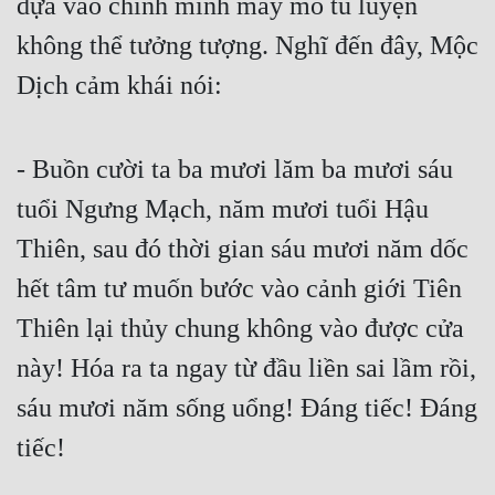
dựa vào chính mình mày mò tu luyện 
Đô Thị
không thể tưởng tượng. Nghĩ đến đây, Mộc 
Đông Phương
Dịch cảm khái nói:
Đông Phương Huyền Huyễn
Đồng Nhân
- Buồn cười ta ba mươi lăm ba mươi sáu 
tuổi Ngưng Mạch, năm mươi tuổi Hậu 
Cẩu Đạo Trường Sinh
Thiên, sau đó thời gian sáu mươi năm dốc 
Ngự Thú
hết tâm tư muốn bước vào cảnh giới Tiên 
Truyện Nam
Thiên lại thủy chung không vào được cửa 
Truyện Nữ
này! Hóa ra ta ngay từ đầu liền sai lầm rồi, 
sáu mươi năm sống uổng! Đáng tiếc! Đáng 
Vô Địch Lưu
tiếc!
Xây Dựng Thế Lực
Đam Mỹ