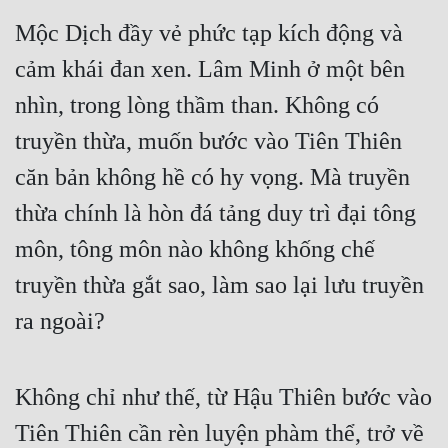
Mộc Dịch đầy vẻ phức tạp kích động và 
Đẹp
cảm khái đan xen. Lâm Minh ở một bên 
Đẹp Hiệp
nhìn, trong lòng thầm than. Không có 
Tính Cách Nhân Vật :
truyền thừa, muốn bước vào Tiên Thiên 
căn bản không hề có hy vọng. Mà truyền 
Cơ Trí
thừa chính là hòn đá tảng duy trì đại tông 
Sát Phạt Quyết Đoán
môn, tông môn nào không khống chế 
Vô Sỉ
truyền thừa gắt sao, làm sao lại lưu truyền 
Điềm Đạm
ra ngoài?
Không chỉ như thế, từ Hậu Thiên bước vào 
Tiên Thiên cần rèn luyện phàm thể, trở về 