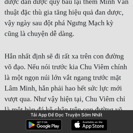
được đan dược quý báu lại thêm Minh Văn 
thuật đặc thù gia tăng hiệu quả đan dược, 
vậy ngày sau đột phá Ngưng Mạch kỳ 
cũng là chuyện dễ dàng.
Hắn nhất định sẽ đi rất xa trên con đường 
võ đạo. Nếu nói trước kia Chu Viêm chính 
là một ngọn núi lớn vắt ngang trước mặt 
Lâm Minh, hắn phải hao hết sức lực mới 
vượt qua. Như vậy hiện tại, Chu Viêm chỉ 
là một hòn đá kê chân trên con đường võ 
Tải App Để Đọc Truyện Sớm Nhất
đạo của Lâm Minh. Lâm Minh chỉ cần 
giẫm nó đi chinh phục đỉnh cao hơn.