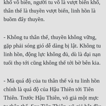
khổ vô biên, người tu võ là vượt biển khổ, 
Cổ Đại
thân thể là thuyền vượt biển, linh hồn là 
Du Hí
buồm đẩy thuyền.
Dã Sử
Dị Giới
- Không tu thân thể, thuyền không vững, 
Dị Năng
gặp phải sóng gió dễ dàng bị lật. Không tu 
Gia Đấu
linh hồn, động lực không đủ, dù là đại nạn 
Góc Nhìn Nam
tuổi thọ tới cũng không thể tới bờ bên kia.
Góc Nhìn Nữ
Huyền Huyễn
- Mà quá độ của tu thân thể và tu linh hồn 
chính là quá độ của Hậu Thiên tới Tiên 
Huyền Nghi
Thiên. Trước Hậu Thiên, võ giả một mực 
Huyền Ảo