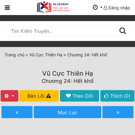
Đăng nhập
Trang
Chủ
Mới
Cập
Nhật
Trang chủ
»
Vũ Cực Thiên Hạ
»
Chương 24: Hết khổ
(current)
BXH
Vũ Cực Thiên Hạ
Thể Loại
Chương 24: Hết khổ
Báo Lỗi
Theo Dõi
Thích (
0
)
Tất Cả
Truyện Mới Ra
Mục Lục
Hoàn Thành