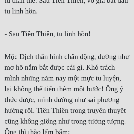
tu thân thể. Sau Tiên Thiên, võ giả bắt đầu 
Hài Hước
tu linh hồn.
Hệ Thống
Học Đường
- Sau Tiên Thiên, tu linh hồn!
Khoa Huyễn
Khoa Huyễn Không Gian
Mộc Dịch thân hình chấn động, dường như 
Kinh Dị
mơ hồ nắm bắt được cái gì. Khó trách 
Kiếm Hiệp
mình những năm nay một mực tu luyện, 
Kỳ Huyễn
lại không thể tiến thêm một bước! Ông ý 
Kỳ Ảo
thức được, mình dường như sai phương 
hướng rồi. Tiên Thiên trong truyền thuyết 
Linh Dị
cũng không giống như trong tưởng tượng. 
Làm Giàu
Ông thì thào lẩm bẩm:
Lịch Sử