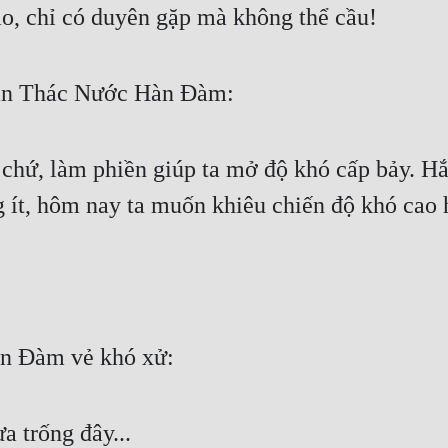
ao, chỉ có duyên gặp mà không thể cầu!
trận Thác Nước Hàn Đàm:
i chứ, làm phiền giúp ta mở độ khó cấp bảy. H
ng ít, hôm nay ta muốn khiêu chiến độ khó cao
n Đàm vẻ khó xử:
a trống đây...