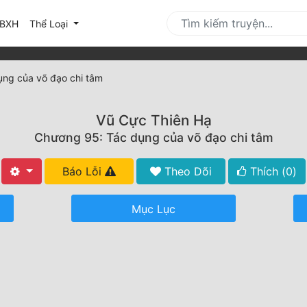
urrent)
BXH
Thể Loại
ng của võ đạo chi tâm
Vũ Cực Thiên Hạ
Chương 95: Tác dụng của võ đạo chi tâm
Báo Lỗi
Theo Dõi
Thích (
0
)
Mục Lục