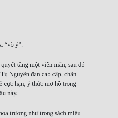
a “võ ý”.
quyết tầng một viên mãn, sau đó 
 Tụ Nguyên đan cao cấp, chân 
 cực hạn, ý thức mơ hồ trong 
ầu này.
oa trương như trong sách miêu 