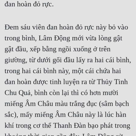
đan hoàn đỏ rực.
Tu Chân
Tu Tiên
Đem sáu viên đan hoàn đỏ rực này bỏ vào 
Tội Phạm
trong bình, Lâm Động mới vừa lòng gật 
Vô Địch
gật đầu, xếp bằng ngồi xuống ở trên 
Võ Hiệp
giường, từ dưới gối đầu lấy ra hai cái bình, 
Võng Du
trong hai cái bình này, một cái chứa hai 
Xuyên Không
đan hoàn được tinh luyện ra từ Thủy Tinh 
Chu Quả, bình còn lại thì có hơn mười 
Xuyên Nhanh
miếng Âm Châu màu trắng đục (sâm bạch 
Xuyên Sách
sắc), mấy miếng Âm Châu này là lúc hàn 
Xuyên Thư
khí trong cơ thể Thanh Đàn bạo phát trong 
Điền Văn