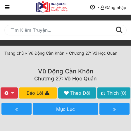
Đăng nhập
Trang
Chủ
Mới
Cập
Nhật
Trang chủ
»
Vũ Động Càn Khôn
»
Chương 27: Võ Học Quán
(current)
BXH
Vũ Động Càn Khôn
Thể Loại
Chương 27: Võ Học Quán
Báo Lỗi
Theo Dõi
Thích (
0
)
Tất Cả
Truyện Mới Ra
Mục Lục
Hoàn Thành