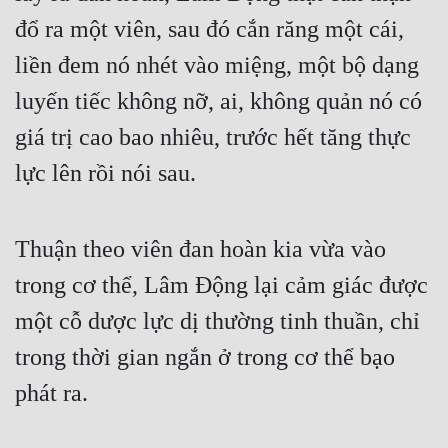
đổ ra một viên, sau đó cắn răng một cái, 
Đẹp
liền đem nó nhét vào miệng, một bộ dạng 
Đẹp Hiệp
luyến tiếc không nỡ, ai, không quản nó có 
giá trị cao bao nhiêu, trước hết tăng thực 
Tính Cách Nhân Vật :
lực lên rồi nói sau.
Cơ Trí
Sát Phạt Quyết Đoán
Thuận theo viên đan hoàn kia vừa vào 
Vô Sỉ
trong cơ thể, Lâm Động lại cảm giác được 
Điềm Đạm
một cỗ dược lực dị thường tinh thuần, chỉ 
trong thời gian ngắn ở trong cơ thể bạo 
phát ra.