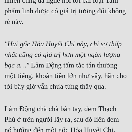
nhiên cũng đã nghe nói tới cái loại Tam 
Hài Hước
phẩm linh dược có giá trị tương đối không 
Hệ Thống
rẻ này.
Học Đường
Khoa Huyễn
"Hai gốc Hỏa Huyết Chi này, chỉ sợ thấp 
Khoa Huyễn Không Gian
nhất cũng có giá trị hơn một ngàn lượng 
Kinh Dị
bạc a…"
 Lâm Động tấm tắc tán thưởng 
Kiếm Hiệp
một tiếng, khoản tiền lớn như vậy, hắn cho 
Kỳ Huyễn
tới bây giờ vẫn chưa từng thấy qua.
Kỳ Ảo
Lâm Động chà chà bàn tay, đem Thạch 
Linh Dị
Phù ở trên người lấy ra, sau đó liền đem 
Làm Giàu
nó hướng đến một gốc Hỏa Huyết Chi.
Lịch Sử