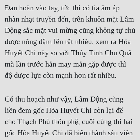
Đan hoàn vào tay, tức thì có tia ấm áp 
Quân Sự
nhàn nhạt truyền đến, trên khuôn mặt Lâm 
Sảng Văn
Động sắc mặt vui mừng cũng không tự chủ 
Sắc
được nồng đậm lên rất nhiều, xem ra Hỏa 
Sủng
Huyết Chi này so với Thủy Tinh Chu Quả 
Thanh Xuân
mà lần trước hắn may mắn gặp được thì 
Tiên Hiệp
độ dược lực còn mạnh hơn rất nhiều.
Tiểu Thuyết
Trinh Thám
Có thu hoạch như vậy, Lâm Động cũng 
liền đem gốc Hỏa Huyết Chi còn lại để 
Triều Đấu
cho Thạch Phù thôn phệ, cuối cùng thì hai 
Trùng Sinh
gốc Hỏa Huyết Chi đã biến thành sáu viên 
Trọng Sinh