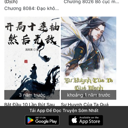
(Dịch)
Chương 8026 Bố cục mới
Chương 8084: Đạo không bờ bến (Đại kết cục) (10)
3 năm trước
khoảng 1 năm trước
Bắt Đầu 10 Lần Rút Sau
Sư Huynh Của Ta Quá
Tải App Để Đọc Truyện Sớm Nhất
Đó Vô Địch
Mạnh (Dịch)
Chương 2511 - Đại kết cục, Phiên ngoại thiên: Chư thiên quy nhất giới, vĩnh hằng thế giới. Hết!
Chương 3787 Cặn bã Nam Thiên Đạo