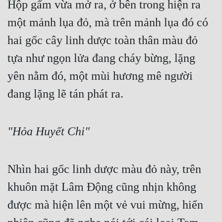
Hộp gấm vừa mở ra, ở bên trong hiện ra 
Cổ Đại
một mảnh lụa đỏ, mà trên mảnh lụa đó có 
Du Hí
hai gốc cây linh dược toàn thân màu đỏ 
Dã Sử
tựa như ngọn lửa đang cháy bừng, lặng 
Dị Giới
yên nằm đó, một mùi hương mê người 
Dị Năng
đang lặng lẽ tán phát ra.
Gia Đấu
Góc Nhìn Nam
"Hỏa Huyết Chi"
Góc Nhìn Nữ
Huyền Huyễn
Nhìn hai gốc linh dược màu đỏ này, trên 
khuôn mặt Lâm Động cũng nhịn không 
Huyền Nghi
được mà hiện lên một vẻ vui mừng, hiển 
Huyền Ảo