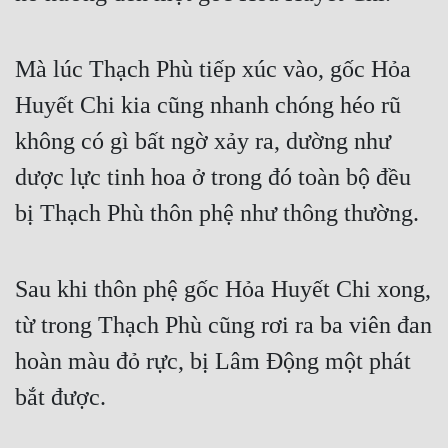
Mưu Mô
Mà lúc Thạch Phù tiếp xúc vào, gốc Hỏa 
Mạt Thế
Huyết Chi kia cũng nhanh chóng héo rũ 
Mỹ Thực
không có gì bất ngờ xảy ra, dường như 
Ngôn Tình
dược lực tinh hoa ở trong đó toàn bộ đều 
Ngược
bị Thạch Phù thôn phệ như thông thường.
Nữ Cường
Nữ Phụ
Sau khi thôn phệ gốc Hỏa Huyết Chi xong, 
Phong Thủy - Tâm Linh
từ trong Thạch Phù cũng rơi ra ba viên đan 
hoàn màu đỏ rực, bị Lâm Động một phát 
Phương Tây
bắt được.
Phản Phái
Quan Trường