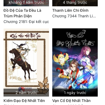
khoảng 1 năm trước
4 tháng trước
Đồ Đệ Của Ta Đều Là
Thanh Liên Chi Đỉnh
Trùm Phản Diện
Chương 7344 Thanh Liên đỉnh (Đại kết cục) (2) HẾT.
Chương 2181: Đại kết cục
2 năm trước
1 ngày trước
Kiếm Đạo Đệ Nhất Tiên
Vạn Cổ Đệ Nhất Thần