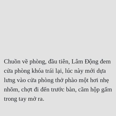
Free
Hậu Cung
Truyện Convert
Truyện Dịch
Truyện Nhập Môn
Truyện ngắn
Chuồn về phòng, đầu tiên, Lâm Động đem 
cửa phòng khóa trái lại, lúc này mới dựa 
Xa Lộ Dịch
lưng vào cửa phòng thở phào một hơi nhẹ 
nhõm, chợt đi đến trước bàn, cầm hộp gấm 
Cung Đấu
trong tay mở ra.
Cạnh Kỹ
Cổ Tiên Hiệp