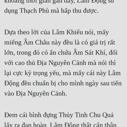
khoảng thời gian gần đây, Lâm Động sử 
Đô Thị
dụng Thạch Phù mà hấp thu được.
Đông Phương
Đông Phương Huyền Huyễn
Dựa theo lời của Lâm Khiếu nói, mấy 
Đồng Nhân
miếng Âm Châu này đều là có giá trị rất 
lớn, trong đó có ẩn chứa Âm Sát Khí, đối 
Cẩu Đạo Trường Sinh
với cao thủ Địa Nguyên Cảnh mà nói thì 
Ngự Thú
lại cực kỳ trọng yếu, mà mấy cái này Lâm 
Truyện Nam
Động đều chuẩn bị cho mình ngày sau tiến 
vào Địa Nguyên Cảnh.
Truyện Nữ
Vô Địch Lưu
Đem cái bình đựng Thủy Tinh Chu Quả 
Xây Dựng Thế Lực
lấy ra đan hoàn, Lâm Động thật cẩn thận 
Đam Mỹ