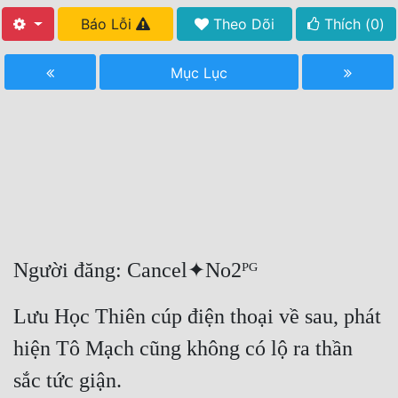
Báo Lỗi
Theo Dõi
Thích (
0
)
Free
Hậu Cung
Mục Lục
Truyện Convert
Truyện Dịch
Truyện Nhập Môn
Truyện ngắn
Xa Lộ Dịch
Người đăng: Cancel✦No2ᴾᴳ
Cung Đấu
Lưu Học Thiên cúp điện thoại về sau, phát 
Cạnh Kỹ
hiện Tô Mạch cũng không có lộ ra thần 
Cổ Tiên Hiệp
sắc tức giận.