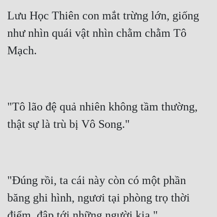
Lưu Học Thiên con mắt trừng lớn, giống 
Mưu Mô
như nhìn quái vật nhìn chằm chằm Tô 
Mạt Thế
Mạch.
Mỹ Thực
Ngôn Tình
Ngược
"Tô lão đệ quả nhiên không tầm thường, 
Nữ Cường
thật sự là trù bị Vô Song."
Nữ Phụ
Phong Thủy - Tâm Linh
Phương Tây
"Đúng rồi, ta cái này còn có một phần 
Phản Phái
băng ghi hình, ngươi tại phòng trọ thời 
Quan Trường
điểm, đập tới những người kia."