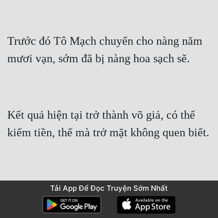
Trước đó Tô Mạch chuyển cho nàng năm 
mươi vạn, sớm đã bị nàng hoa sạch sẽ.
Kết quả hiện tại trở thành võ giả, có thể 
kiếm tiền, thế mà trở mặt không quen biết.
Tô Mạch ngươi chờ, ta nhất định sẽ làm 
Tải App Để Đọc Truyện Sớm Nhất
cho ngươi hối hận, đến lúc đó để ngươi 