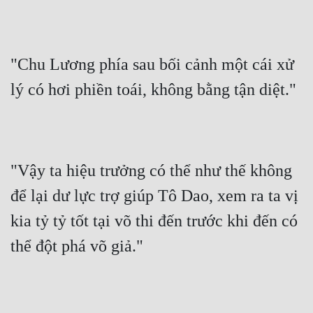
Đô Thị
Đông Phương
"Chu Lương phía sau bối cảnh một cái xử 
Đông Phương Huyền Huyễn
lý có hơi phiền toái, không bằng tận diệt."
Đồng Nhân
Cẩu Đạo Trường Sinh
"Vậy ta hiệu trưởng có thể như thế không 
Ngự Thú
để lại dư lực trợ giúp Tô Dao, xem ra ta vị 
Truyện Nam
kia tỷ tỷ tốt tại võ thi đến trước khi đến có 
Truyện Nữ
thể đột phá võ giả."
Vô Địch Lưu
Xây Dựng Thế Lực
Đam Mỹ