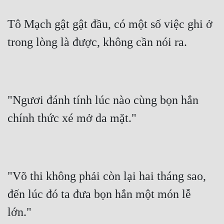
Tu Chân
Tô Mạch gật gật đầu, có một số việc ghi ở 
Tu Tiên
trong lòng là được, không cần nói ra.
Tội Phạm
Vô Địch
Võ Hiệp
"Ngươi đánh tính lúc nào cùng bọn hắn 
Võng Du
chính thức xé mở da mặt."
Xuyên Không
Xuyên Nhanh
Xuyên Sách
"Võ thi không phải còn lại hai tháng sao, 
Xuyên Thư
đến lúc đó ta đưa bọn hắn một món lễ 
lớn."
Điền Văn