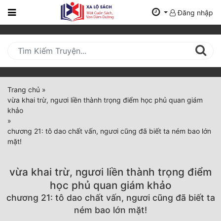
Đăng nhập
Trang
Chủ
Mới
Cập
Nhật
Trang chủ
»
(current)
vừa khai trừ, ngươi liền thành trọng điểm học phủ quan giám
BXH
khảo
»
Thể Loại
chương 21: tô dao chất vấn, ngươi cũng đã biết ta ném bao lớn
mặt!
Tất Cả
vừa khai trừ, ngươi liền thành trọng điểm
Truyện Mới Ra
học phủ quan giám khảo
chương 21: tô dao chất vấn, ngươi cũng đã biết ta
Hoàn Thành
ném bao lớn mặt!