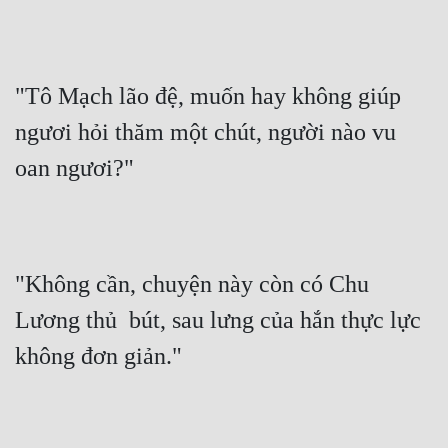
Cổ Đại
Du Hí
"Tô Mạch lão đệ, muốn hay không giúp 
Dã Sử
ngươi hỏi thăm một chút, người nào vu 
Dị Giới
oan ngươi?"
Dị Năng
Gia Đấu
Góc Nhìn Nam
"Không cần, chuyện này còn có Chu 
Góc Nhìn Nữ
Lương thủ  bút, sau lưng của hắn thực lực 
Huyền Huyễn
không đơn giản."
Huyền Nghi
Huyền Ảo