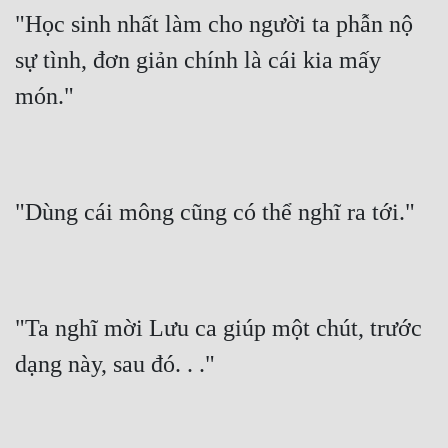
Hài Hước
"Học sinh nhất làm cho người ta phẫn nộ 
Hệ Thống
sự tình, đơn giản chính là cái kia mấy 
Học Đường
món."
Khoa Huyễn
Khoa Huyễn Không Gian
Kinh Dị
"Dùng cái mông cũng có thể nghĩ ra tới."
Kiếm Hiệp
Kỳ Huyễn
"Ta nghĩ mời Lưu ca giúp một chút, trước 
Kỳ Ảo
dạng này, sau đó. . ."
Linh Dị
Làm Giàu
Lịch Sử