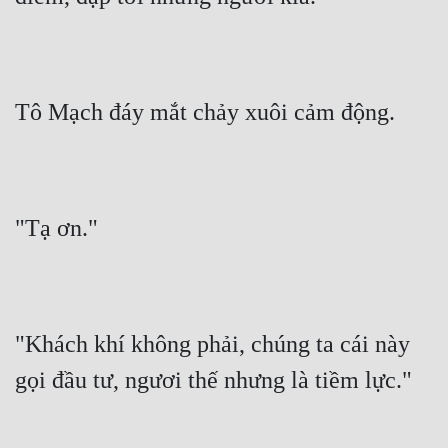
Quân Sự
Sảng Văn
Tô Mạch đáy mắt chảy xuôi cảm động.
Sắc
Sủng
Thanh Xuân
"Tạ ơn."
Tiên Hiệp
Tiểu Thuyết
Trinh Thám
"Khách khí không phải, chúng ta cái này 
Triều Đấu
gọi đầu tư, ngươi thế nhưng là tiềm lực."
Trùng Sinh
Trọng Sinh