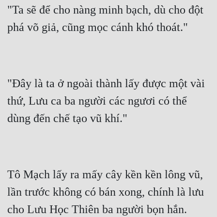
"Ta sẽ để cho nàng minh bạch, dù cho đột 
Đẹp
phá võ giả, cũng mọc cánh khó thoát."
Đẹp Hiệp
Tính Cách Nhân Vật :
"Đây là ta ở ngoài thành lấy được một vài 
Cơ Trí
thứ, Lưu ca ba người các ngươi có thể 
Sát Phạt Quyết Đoán
dùng đến chế tạo vũ khí."
Vô Sỉ
Điềm Đạm
Tô Mạch lấy ra mấy cây kền kền lông vũ, 
lần trước không có bán xong, chính là lưu 
cho Lưu Học Thiên ba người bọn hắn.