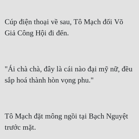
Quân Sự
Cúp điện thoại về sau, Tô Mạch đối Võ 
Sảng Văn
Giả Công Hội đi đến.
Sắc
Sủng
Thanh Xuân
"Ái chà chà, đây là cái nào đại mỹ nữ, đều 
Tiên Hiệp
sắp hoá thành hòn vọng phu."
Tiểu Thuyết
Trinh Thám
Triều Đấu
Tô Mạch đặt mông ngồi tại Bạch Nguyệt 
Trùng Sinh
trước mặt.
Trọng Sinh