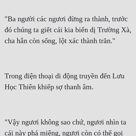
Hài Hước
Hệ Thống
"Ba người các ngươi đừng ra thành, trước 
Học Đường
đó chúng ta giết cái kia biến dị Trường Xà, 
Khoa Huyễn
cha hắn còn sống, lột xác thành trăn."
Khoa Huyễn Không Gian
Kinh Dị
Trong điện thoại di động truyền đến Lưu 
Kiếm Hiệp
Học Thiên khiếp sợ thanh âm.
Kỳ Huyễn
Kỳ Ảo
Linh Dị
"Vậy ngươi không sao chứ, ngươi nhìn ta 
Làm Giàu
cái này phá miệng, ngươi còn có thể gọi 
Lịch Sử