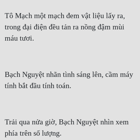
Đô Thị
Tô Mạch một mạch đem vật liệu lấy ra, 
Đông Phương
trong đại điện đều tản ra nồng đậm mùi 
Đông Phương Huyền Huyễn
máu tươi.
Đồng Nhân
Cẩu Đạo Trường Sinh
Bạch Nguyệt nhãn tình sáng lên, cầm máy 
Ngự Thú
tính bắt đầu tính toán.
Truyện Nam
Truyện Nữ
Vô Địch Lưu
Trải qua nửa giờ, Bạch Nguyệt nhìn xem 
Xây Dựng Thế Lực
phía trên số lượng.
Đam Mỹ