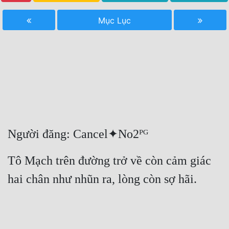
Free
Mục Lục
Hậu Cung
Truyện Convert
Truyện Dịch
Truyện Nhập Môn
Truyện ngắn
Người đăng: Cancel✦No2ᴾᴳ
Xa Lộ Dịch
Tô Mạch trên đường trở về còn cảm giác 
Cung Đấu
hai chân như nhũn ra, lòng còn sợ hãi.
Cạnh Kỹ
Cổ Tiên Hiệp