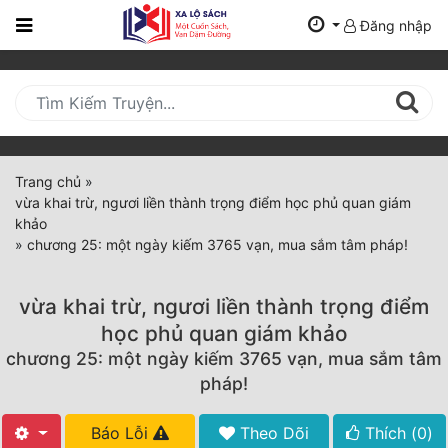
Đăng nhập
Trang
Chủ
Mới
Cập
Nhật
Trang chủ
»
(current)
vừa khai trừ, ngươi liền thành trọng điểm học phủ quan giám
BXH
khảo
»
chương 25: một ngày kiếm 3765 vạn, mua sắm tâm pháp!
Thể Loại
vừa khai trừ, ngươi liền thành trọng điểm
Tất Cả
học phủ quan giám khảo
chương 25: một ngày kiếm 3765 vạn, mua sắm tâm
Truyện Mới Ra
pháp!
Hoàn Thành
Báo Lỗi
Theo Dõi
Thích (
0
)