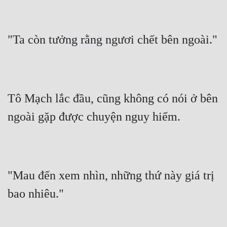
Tu Chân
Tu Tiên
"Ta còn tưởng rằng ngươi chết bên ngoài."
Tội Phạm
Vô Địch
Võ Hiệp
Tô Mạch lắc đầu, cũng không có nói ở bên 
Võng Du
ngoài gặp được chuyện nguy hiểm.
Xuyên Không
Xuyên Nhanh
"Mau đến xem nhìn, những thứ này giá trị 
Xuyên Sách
bao nhiêu."
Xuyên Thư
Điền Văn