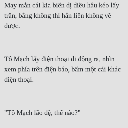
May mắn cái kia biến dị diều hâu kéo lấy 
Cổ Đại
trăn, bằng không thì hắn liền không về 
Du Hí
được.
Dã Sử
Dị Giới
Dị Năng
Tô Mạch lấy điện thoại di động ra, nhìn 
Gia Đấu
xem phía trên điện báo, bấm một cái khác 
Góc Nhìn Nam
điện thoại.
Góc Nhìn Nữ
Huyền Huyễn
Huyền Nghi
"Tô Mạch lão đệ, thế nào?"
Huyền Ảo