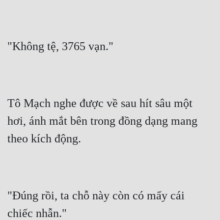
Đẹp
Đẹp Hiệp
"Không tệ, 3765 vạn."
Tính Cách Nhân Vật :
Cơ Trí
Tô Mạch nghe được về sau hít sâu một 
Sát Phạt Quyết Đoán
hơi, ánh mắt bên trong đồng dạng mang 
Vô Sỉ
theo kích động.
Điềm Đạm
"Đúng rồi, ta chỗ này còn có mấy cái 
chiếc nhẫn."