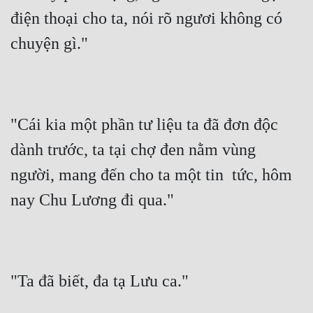
điện thoại cho ta, nói rõ ngươi không có 
Mưu Mô
chuyện gì."
Mạt Thế
Mỹ Thực
Ngôn Tình
"Cái kia một phần tư liệu ta đã đơn độc 
Ngược
dành trước, ta tại chợ đen nằm vùng 
Nữ Cường
người, mang đến cho ta một tin  tức, hôm 
Nữ Phụ
nay Chu Lương đi qua."
Phong Thủy - Tâm Linh
Phương Tây
"Ta đã biết, đa tạ Lưu ca."
Phản Phái
Quan Trường