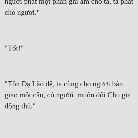
người phát một phần ghi âm cho ta, ta phát 
Tu Chân
cho ngươi."
Tu Tiên
Tội Phạm
Vô Địch
"Tốt!"
Võ Hiệp
Võng Du
Xuyên Không
"Tôn Dạ Lão đệ, ta cũng cho ngươi bàn 
Xuyên Nhanh
giao một câu, có người  muốn đối Chu gia 
động thủ."
Xuyên Sách
Xuyên Thư
Điền Văn