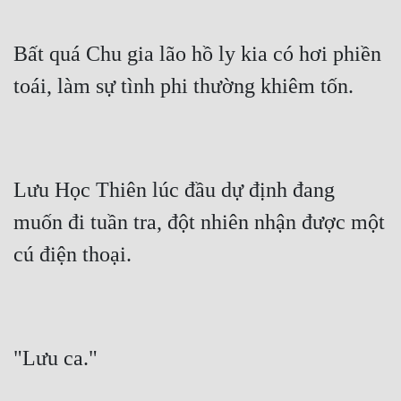
Hài Hước
Hệ Thống
Bất quá Chu gia lão hồ ly kia có hơi phiền 
Học Đường
toái, làm sự tình phi thường khiêm tốn.
Khoa Huyễn
Khoa Huyễn Không Gian
Kinh Dị
Lưu Học Thiên lúc đầu dự định đang 
muốn đi tuần tra, đột nhiên nhận được một 
Kiếm Hiệp
cú điện thoại.
Kỳ Huyễn
Kỳ Ảo
Linh Dị
"Lưu ca."
Làm Giàu
Lịch Sử