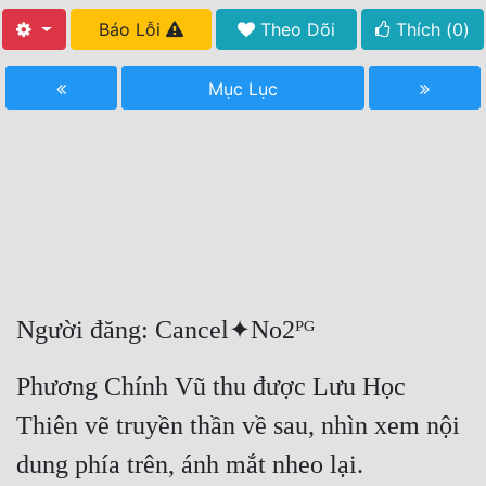
Báo Lỗi
Theo Dõi
Thích (
0
)
Free
Hậu Cung
Mục Lục
Truyện Convert
Truyện Dịch
Truyện Nhập Môn
Truyện ngắn
Xa Lộ Dịch
Người đăng: Cancel✦No2ᴾᴳ
Cung Đấu
Phương Chính Vũ thu được Lưu Học 
Cạnh Kỹ
Thiên vẽ truyền thần về sau, nhìn xem nội 
Cổ Tiên Hiệp
dung phía trên, ánh mắt nheo lại.