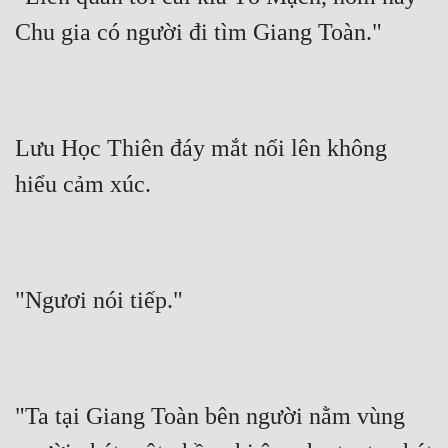
Chu gia có người đi tìm Giang Toàn."
Quân Sự
Sảng Văn
Sắc
Lưu Học Thiên đáy mắt nổi lên không 
Sủng
hiểu cảm xúc.
Thanh Xuân
Tiên Hiệp
Tiểu Thuyết
"Ngươi nói tiếp."
Trinh Thám
Triều Đấu
Trùng Sinh
"Ta tại Giang Toàn bên người nằm vùng 
Trọng Sinh