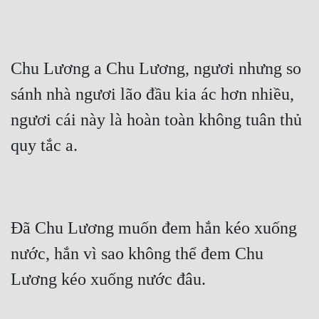
Cổ Đại
Du Hí
Chu Lương a Chu Lương, ngươi nhưng so 
Dã Sử
sánh nhà ngươi lão đầu kia ác hơn nhiều, 
Dị Giới
ngươi cái này là hoàn toàn không tuân thủ 
Dị Năng
quy tắc a.
Gia Đấu
Góc Nhìn Nam
Góc Nhìn Nữ
Đã Chu Lương muốn đem hắn kéo xuống 
Huyền Huyễn
nước, hắn vì sao không thể đem Chu 
Huyền Nghi
Lương kéo xuống nước đâu.
Huyền Ảo