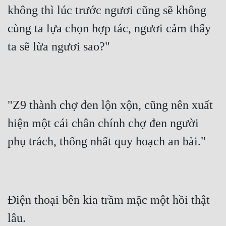
không thì lúc trước ngươi cũng sẽ không 
Đẹp
cùng ta lựa chọn hợp tác, ngươi cảm thấy 
Đẹp Hiệp
ta sẽ lừa ngươi sao?"
Tính Cách Nhân Vật :
Cơ Trí
"Z9 thành chợ đen lộn xộn, cũng nên xuất 
Sát Phạt Quyết Đoán
hiện một cái chân chính chợ đen người 
Vô Sỉ
phụ trách, thống nhất quy hoạch an bài."
Điềm Đạm
Điện thoại bên kia trầm mặc một hồi thật 
lâu.