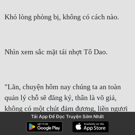
Khó lòng phòng bị, không có cách nào.
Nhìn xem sắc mặt tái nhợt Tô Dao.
"Lăn, chuyện hôm nay chúng ta an toàn 
quản lý chỗ sẽ đăng ký, thân là võ giả, 
không có một chút đảm đương, liền ngươi 
Tải App Để Đọc Truyện Sớm Nhất
dạng này cũng xứng xưng là thiên tài võ 
giả."