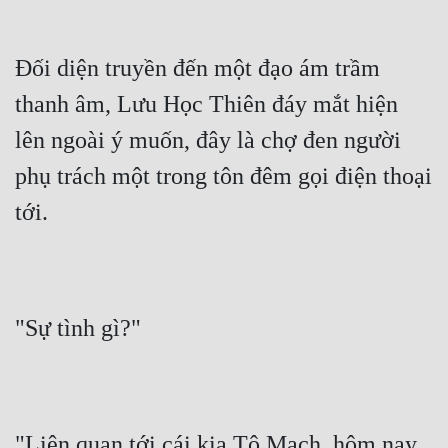
Mưu Mô
Đối diện truyền đến một đạo ám trầm 
Mạt Thế
thanh âm, Lưu Học Thiên đáy mắt hiện 
Mỹ Thực
lên ngoài ý muốn, đây là chợ đen người 
Ngôn Tình
phụ trách một trong tôn đêm gọi điện thoại 
Ngược
tới.
Nữ Cường
Nữ Phụ
Phong Thủy - Tâm Linh
"Sự tình gì?"
Phương Tây
Phản Phái
Quan Trường
"Liên quan tới cái kia Tô Mạch, hôm nay 