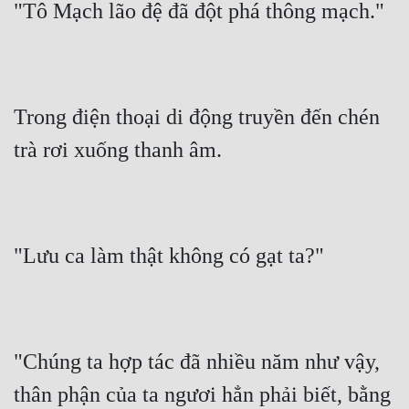
"Tô Mạch lão đệ đã đột phá thông mạch."
Đô Thị
Đông Phương
Đông Phương Huyền Huyễn
Trong điện thoại di động truyền đến chén 
Đồng Nhân
trà rơi xuống thanh âm.
Cẩu Đạo Trường Sinh
Ngự Thú
"Lưu ca làm thật không có gạt ta?"
Truyện Nam
Truyện Nữ
Vô Địch Lưu
"Chúng ta hợp tác đã nhiều năm như vậy, 
Xây Dựng Thế Lực
thân phận của ta ngươi hẳn phải biết, bằng 
Đam Mỹ