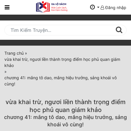
Đăng nhập
Trang
Chủ
Mới
Cập
Nhật
Trang chủ
»
(current)
vừa khai trừ, ngươi liền thành trọng điểm học phủ quan giám
BXH
khảo
»
Thể Loại
chương 41: mắng tô dao, mắng hiệu trưởng, sảng khoái vô
cùng!
Tất Cả
vừa khai trừ, ngươi liền thành trọng điểm
Truyện Mới Ra
học phủ quan giám khảo
chương 41: mắng tô dao, mắng hiệu trưởng, sảng
Hoàn Thành
khoái vô cùng!