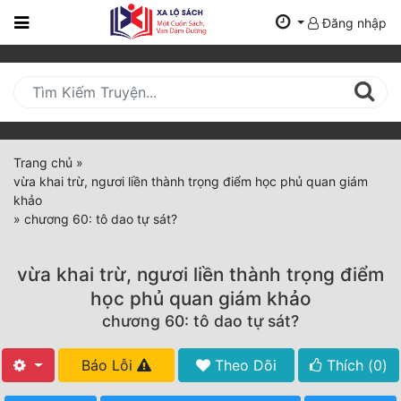
Đăng nhập
Trang
Chủ
Mới
Cập
Nhật
Trang chủ
»
(current)
vừa khai trừ, ngươi liền thành trọng điểm học phủ quan giám
BXH
khảo
»
chương 60: tô dao tự sát?
Thể Loại
vừa khai trừ, ngươi liền thành trọng điểm
Tất Cả
học phủ quan giám khảo
chương 60: tô dao tự sát?
Truyện Mới Ra
Hoàn Thành
Báo Lỗi
Theo Dõi
Thích (
0
)