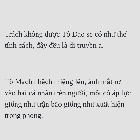
Mưu Mô
Mạt Thế
Trách không được Tô Dao sẽ có như thế 
Mỹ Thực
tính cách, đây đều là di truyền a.
Ngôn Tình
Ngược
Nữ Cường
Tô Mạch nhếch miệng lên, ánh mắt rơi 
Nữ Phụ
vào hai cá nhân trên người, một cỗ áp lực 
Phong Thủy - Tâm Linh
giống như trận bão giống như xuất hiện 
Phương Tây
trong phòng.
Phản Phái
Quan Trường