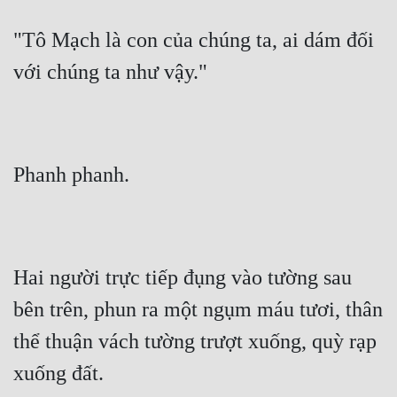
Đẹp
"Tô Mạch là con của chúng ta, ai dám đối 
với chúng ta như vậy."
Đẹp Hiệp
Tính Cách Nhân Vật :
Cơ Trí
Phanh phanh.
Sát Phạt Quyết Đoán
Vô Sỉ
Điềm Đạm
Hai người trực tiếp đụng vào tường sau 
bên trên, phun ra một ngụm máu tươi, thân 
thể thuận vách tường trượt xuống, quỳ rạp 
xuống đất.