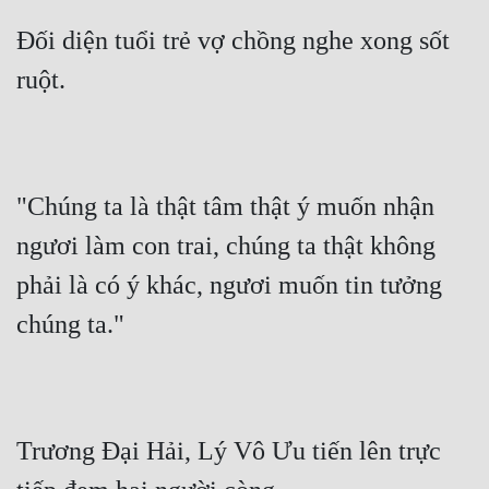
Tu Chân
Đối diện tuổi trẻ vợ chồng nghe xong sốt 
Tu Tiên
ruột.
Tội Phạm
Vô Địch
Võ Hiệp
"Chúng ta là thật tâm thật ý muốn nhận 
ngươi làm con trai, chúng ta thật không 
Võng Du
phải là có ý khác, ngươi muốn tin tưởng 
Xuyên Không
chúng ta."
Xuyên Nhanh
Xuyên Sách
Xuyên Thư
Trương Đại Hải, Lý Vô Ưu tiến lên trực 
Điền Văn