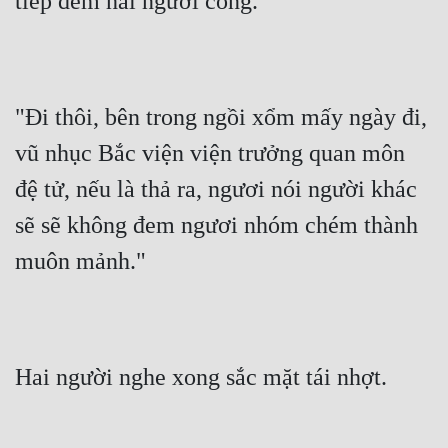
tiếp đem hai người còng.
Đô Thị
Đông Phương
Đông Phương Huyền Huyễn
"Đi thôi, bên trong ngồi xổm mấy ngày đi, 
Đồng Nhân
vũ nhục Bắc viện viện trưởng quan môn 
đệ tử, nếu là thả ra, ngươi nói người khác 
Cẩu Đạo Trường Sinh
sẽ sẽ không đem ngươi nhóm chém thành 
Ngự Thú
muôn mảnh."
Truyện Nam
Truyện Nữ
Vô Địch Lưu
Hai người nghe xong sắc mặt tái nhợt.
Xây Dựng Thế Lực
Đam Mỹ