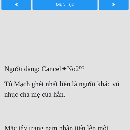
Mục Lục
Free
Hậu Cung
Truyện Convert
Truyện Dịch
Truyện Nhập Môn
Truyện ngắn
Người đăng: Cancel✦No2ᴾᴳ
Xa Lộ Dịch
Tô Mạch ghét nhất liền là người khác vũ 
nhục cha mẹ của hắn.
Cung Đấu
Cạnh Kỹ
Cổ Tiên Hiệp
Mặc tây trang nam nhân tiến lên một 