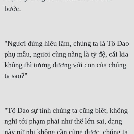
Cổ Đại
bước.
Du Hí
Dã Sử
Dị Giới
"Ngươi đừng hiểu lầm, chúng ta là Tô Dao 
Dị Năng
phụ mẫu, ngươi cùng nàng là tỷ đệ, cái kia 
không thì tương đương với con của chúng 
Gia Đấu
ta sao?"
Góc Nhìn Nam
Góc Nhìn Nữ
Huyền Huyễn
"Tô Dao sự tình chúng ta cũng biết, không 
Huyền Nghi
nghĩ tới phạm phải như thế lớn sai, dạng 
Huyền Ảo
này nữ nhi không cần cũng được, chúng ta 