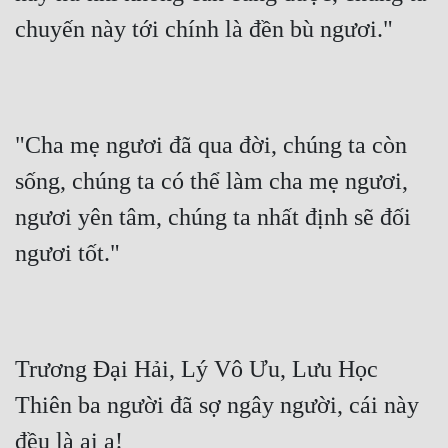
Hài Hước
chuyến này tới chính là đền bù ngươi."
Hệ Thống
Học Đường
Khoa Huyễn
"Cha mẹ ngươi đã qua đời, chúng ta còn 
Khoa Huyễn Không Gian
sống, chúng ta có thể làm cha mẹ ngươi, 
Kinh Dị
ngươi yên tâm, chúng ta nhất định sẽ đối 
Kiếm Hiệp
ngươi tốt."
Kỳ Huyễn
Kỳ Ảo
Trương Đại Hải, Lý Vô Ưu, Lưu Học 
Linh Dị
Thiên ba người đã sợ ngây người, cái này 
Làm Giàu
đều là ai a!
Lịch Sử