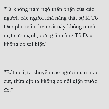
Quân Sự
"Ta không nghi ngờ thân phận của các 
ngươi, các ngươi khả năng thật sự là Tô 
Sảng Văn
Dao phụ mẫu, liền cái này không muốn 
Sắc
mặt sức mạnh, đơn giản cùng Tô Dao 
Sủng
không có sai biệt."
Thanh Xuân
Tiên Hiệp
Tiểu Thuyết
"Bất quá, ta khuyên các ngươi mau mau 
Trinh Thám
cút, thừa dịp ta không có nổi giận trước 
Triều Đấu
đó."
Trùng Sinh
Trọng Sinh