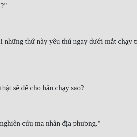
a?"
i những thứ này yêu thú ngay dưới mắt chạy t
thật sẽ để cho hắn chạy sao?
i nghiên cứu ma nhân địa phương."