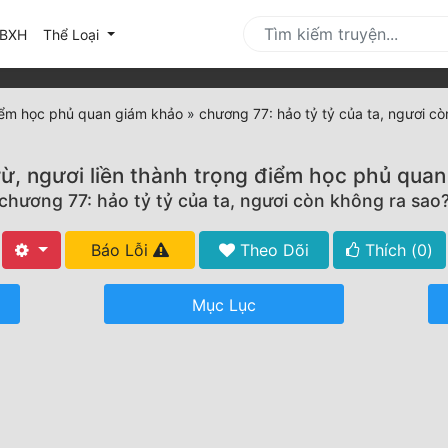
urrent)
BXH
Thể Loại
 điểm học phủ quan giám khảo
»
chương 77: hảo tỷ tỷ của ta, ngươi c
rừ, ngươi liền thành trọng điểm học phủ qua
chương 77: hảo tỷ tỷ của ta, ngươi còn không ra sao
Báo Lỗi
Theo Dõi
Thích (
0
)
Mục Lục