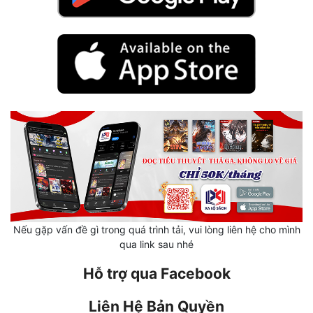
Mưu Mô
Mạt Thế
Mỹ Thực
Ngôn Tình
Ngược
Nữ Cường
Nữ Phụ
Phong Thủy - Tâm Linh
Nếu gặp vấn đề gì trong quá trình tải, vui lòng liên hệ cho mình
qua link sau nhé
Phương Tây
Hỗ trợ qua Facebook
Phản Phái
Liên Hệ Bản Quyền
Quan Trường