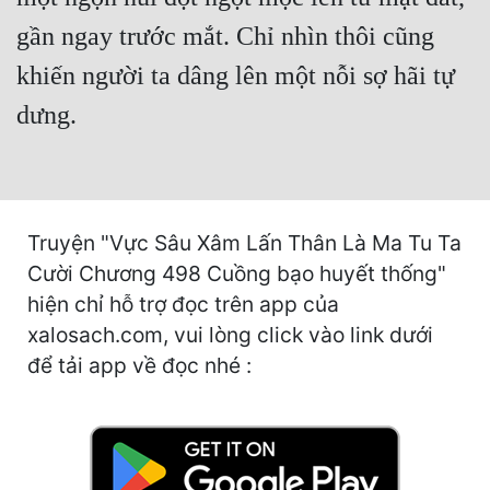
Hài Hước
gần ngay trước mắt. Chỉ nhìn thôi cũng
Hệ Thống
khiến người ta dâng lên một nỗi sợ hãi tự
Học Đường
dưng.
Khoa Huyễn
Khoa Huyễn Không Gian
Kinh Dị
Truyện "Vực Sâu Xâm Lấn Thân Là Ma Tu Ta
Kiếm Hiệp
Cười Chương 498 Cuồng bạo huyết thống"
hiện chỉ hỗ trợ đọc trên app của
Kỳ Huyễn
xalosach.com, vui lòng click vào link dưới
Kỳ Ảo
để tải app về đọc nhé :
Linh Dị
Làm Giàu
Lịch Sử