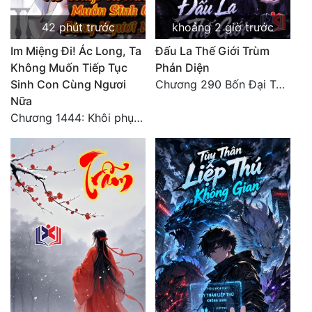
Tu Chân
42 phút trước
khoảng 2 giờ trước
Tu Tiên
Im Miệng Đi! Ác Long, Ta
Đấu La Thế Giới Trùm
Không Muốn Tiếp Tục
Phản Diện
Tội Phạm
Sinh Con Cùng Ngươi
Chương 290 Bốn Đại Tông Môn Đơn Thuộc Tính Vô Cùng Thê Lương
Vô Địch
Nữa
Chương 1444: Khôi phục quỹ đạo
Võ Hiệp
Võng Du
Xuyên Không
Xuyên Nhanh
Xuyên Sách
Xuyên Thư
Điền Văn