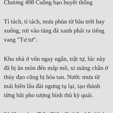
Chương 498 Cuồng bạo huyết thống
Free
Hậu Cung
Tí tách, tí tách, mưa phùn từ bầu trời bay
Truyện Convert
xuống, rơi vào tảng đá xanh phát ra tiếng
Truyện Dịch
vang "Tư tư".
Truyện Nhập Môn
Khu nhà ở vốn ngay ngắn, trật tự, lúc này
Truyện ngắn
đã bị ăn mòn đến mấp mô, xi măng chắn ở
Xa Lộ Dịch
thủy đạo cũng bị hòa tan. Nước mưa từ
mái hiên lâu đài ngưng tụ lại, tạo thành
Cung Đấu
từng bãi pho tượng hình thù kỳ quái.
Cạnh Kỹ
Cổ Tiên Hiệp