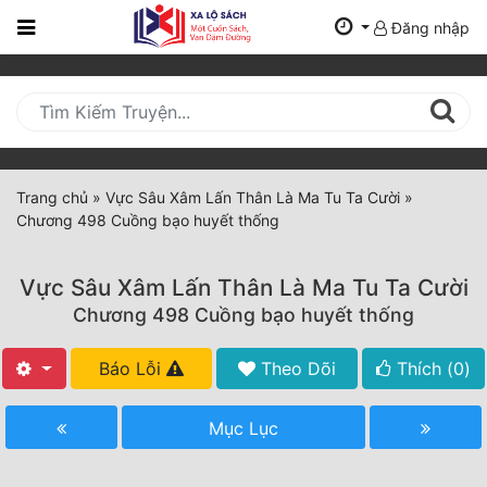
Đăng nhập
Trang
Chủ
Mới
Cập
Nhật
Trang chủ
»
Vực Sâu Xâm Lấn Thân Là Ma Tu Ta Cười
»
(current)
Chương 498 Cuồng bạo huyết thống
BXH
Thể Loại
Vực Sâu Xâm Lấn Thân Là Ma Tu Ta Cười
Chương 498 Cuồng bạo huyết thống
Tất Cả
Báo Lỗi
Theo Dõi
Thích (
0
)
Truyện Mới Ra
Mục Lục
Hoàn Thành