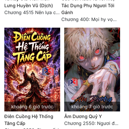
Lưng Huyền Vũ (Dịch)
Tác Dụng Phụ Ngươi Tới
Đẹp
Chương 4515 Nên lựa chọn như thế nào?
Gánh
Chương 400: Mọi hy vọng đặt trên Tô Mặc!
Đẹp Hiệp
Tính Cách Nhân Vật :
Cơ Trí
Sát Phạt Quyết Đoán
Vô Sỉ
Điềm Đạm
khoảng 6 giờ trước
khoảng 7 giờ trước
Điên Cuồng Hệ Thống
Âm Dương Quỷ Y
Tăng Cấp
Chương 2550: Ngươi đoán xem