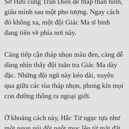
Sở Hưu cùng Trần Diên đè thấp thân hình,
Cổ Đại
giấu mình sau một pho tượng. Ngay cách
Du Hí
đó không xa, một đội Giác Ma sĩ binh
Dã Sử
đang tiến về phía nơi này.
Dị Giới
Dị Năng
Càng tiếp cận tháp nhọn màu đen, càng dễ
Gia Đấu
dàng nhìn thấy đội tuần tra Giác Ma dày
Góc Nhìn Nam
đặc. Những đội ngũ này kéo dài, xuyên
qua giữa các tòa tháp nhọn, phong kín mọi
Góc Nhìn Nữ
con đường thông ra ngoại giới.
Huyền Huyễn
Huyền Nghi
Ở khoảng cách này, Hắc Tử ngục tựa như
Huyền Ảo
một ngọn núi đột ngột mọc lên từ mặt đất,