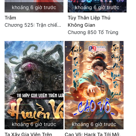
Đô Thị
khoảng 6 giờ trước
khoảng 6 giờ trước
Đông Phương
Trẫm
Tùy Thân Liệp Thú
Chương 525: Trận chiến tấn công phòng thủ Macao (2)
Không Gian
Đông Phương Huyền Huyễn
Chương 850 Tổ Trùng
Đồng Nhân
Cẩu Đạo Trường Sinh
Ngự Thú
Truyện Nam
Truyện Nữ
Vô Địch Lưu
Xây Dựng Thế Lực
khoảng 6 giờ trước
khoảng 6 giờ trước
Ta Xây Gia Viên Trên
Cao Võ: Hack Ta Tới Mở,
Đam Mỹ