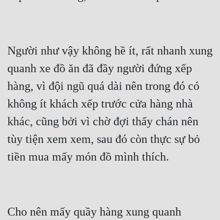
Tu Chân
Tu Tiên
Người như vậy không hề ít, rất nhanh xung 
Tội Phạm
quanh xe đồ ăn đã đầy người đứng xếp 
Vô Địch
hàng, vì đội ngũ quá dài nên trong đó có 
Võ Hiệp
không ít khách xếp trước cửa hàng nhà 
Võng Du
khác, cũng bởi vì chờ đợi thấy chán nên 
Xuyên Không
tùy tiện xem xem, sau đó còn thực sự bỏ 
Xuyên Nhanh
Xuyên Sách
Xuyên Thư
Điền Văn
Cho nên mấy quầy hàng xung quanh 