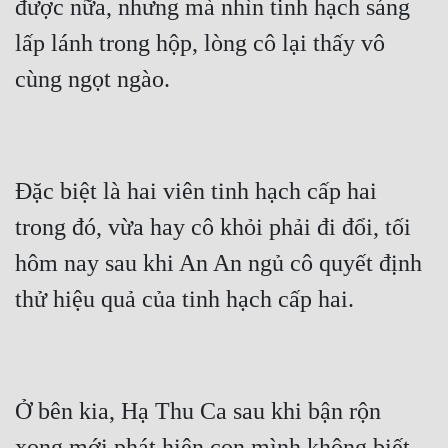
được nữa, nhưng mà nhìn tinh hạch sáng 
lấp lánh trong hộp, lòng cô lại thấy vô 
Đẹp
Đẹp Hiệp
Tính Cách Nhân Vật :
Cơ Trí
Đặc biệt là hai viên tinh hạch cấp hai 
Sát Phạt Quyết Đoán
trong đó, vừa hay cô khỏi phải đi đổi, tối 
Vô Sỉ
hôm nay sau khi An An ngủ cô quyết định 
Điềm Đạm
Ở bên kia, Hạ Thu Ca sau khi bận rộn 
xong mới phát hiện con mình không biết 