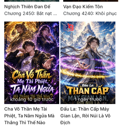
Nghịch Thiên Đan Đế
Vạn Đạo Kiếm Tôn
Chương 2450: Bắt nạt kẻ thật thà
Chương 4240: Khôi phục
khoảng 10 giờ trước
1 ngày trước
Cha Võ Thần Mẹ Tài
Đấu La: Thần Cấp Máy
Phiệt, Ta Nằm Ngửa Mà
Gian Lận, Rời Núi Là Vô
Thắng Thì Thế Nào
Địch