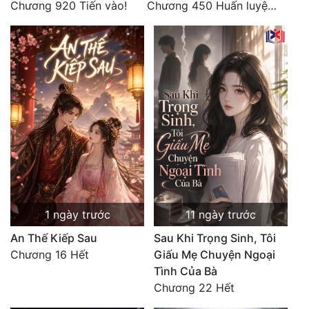
Chương 920 Tiến vào!
Chương 450 Huấn luyện thực chiến, Long Linh Cơ đối chiến bốn người Cổ Nguyệt và Vũ Lân!
1 ngày trước
11 ngày trước
An Thế Kiếp Sau
Sau Khi Trọng Sinh, Tôi
Chương 16 Hết
Giấu Mẹ Chuyện Ngoại
Tình Của Bà
Chương 22 Hết