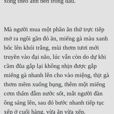
Quân Sự
Sảng Văn
Sắc
Mà người mua một phần ăn thử trực tiếp 
mở ra ngồi gần đó ăn, miếng gà màu xanh 
Sủng
bốc lên khói trắng, mùi thơm tươi mới 
Thanh Xuân
truyền vào đại não, lúc vẫn còn do dự khi 
Tiên Hiệp
cầm đũa gắp lại không nhịn được gắp 
Tiểu Thuyết
miếng gà nhanh lên cho vào miệng, thịt gà 
Trinh Thám
thơm mềm xuống bụng, thêm một miếng 
Triều Đấu
cơm thấm đẫm nước sốt, mắt người đàn 
Trùng Sinh
ông sáng lên, sau đó bước nhanh tiếp tục 
Trọng Sinh