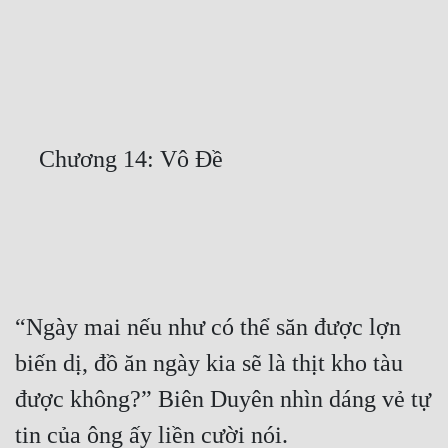
Free
Hậu Cung
Truyện Convert
Truyện Dịch
Truyện Nhập Môn
Truyện ngắn
Xa Lộ Dịch
“Ngày mai nếu như có thể săn được lợn 
Cung Đấu
biến dị, đồ ăn ngày kia sẽ là thịt kho tàu 
Cạnh Kỹ
được không?” Biên Duyên nhìn dáng vẻ tự 
Cổ Tiên Hiệp