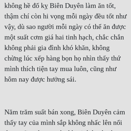
Đô Thị
không hề đố kỵ Biên Duyên làm ăn tốt, 
thậm chí còn hi vọng mỗi ngày đều tốt như 
Đông Phương
vậy, dù sao người mỗi ngày có thể ăn được 
Đông Phương Huyền Huyễn
một suất cơm giá hai tinh hạch, chắc chắn 
Đồng Nhân
không phải gia đình khó khăn, không 
chừng lúc xếp hàng bọn họ nhìn thấy thứ 
Cẩu Đạo Trường Sinh
mình thích tiện tay mua luôn, cũng như 
Ngự Thú
Truyện Nam
Truyện Nữ
Vô Địch Lưu
Năm trăm suất bán xong, Biên Duyên cảm 
Xây Dựng Thế Lực
thấy tay của mình sắp không nhấc lên nổi 
Đam Mỹ