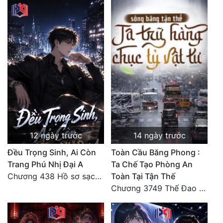
12 ngày trước
14 ngày trước
Đều Trọng Sinh, Ai Còn
Toàn Cầu Băng Phong :
Trang Phú Nhị Đại A
Ta Chế Tạo Phòng An
Chương 438 Hồ sơ sạch sẽ và lời cảnh cáo từ nhiều phía điều tra (2/2)
Toàn Tại Tận Thế
Chương 3749 Thế Đao xuất kích