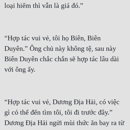
Hài Hước
Hệ Thống
Học Đường
Khoa Huyễn
“Hợp tác vui vẻ, tôi họ Biên, Biên 
Duyên.” Ông chủ này không tệ, sau này 
Khoa Huyễn Không Gian
Biên Duyên chắc chắn sẽ hợp tác lâu dài 
Kinh Dị
Kiếm Hiệp
Kỳ Huyễn
Kỳ Ảo
“Hợp tác vui vẻ, Dương Địa Hải, có việc 
Linh Dị
gì có thể đến tìm tôi, tôi đi trước đây.” 
Làm Giàu
Dương Địa Hải ngửi mùi thức ăn bay ra từ 
Lịch Sử