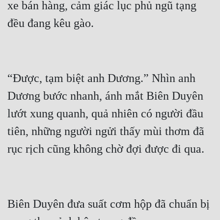
xe bán hàng, cảm giác lục phủ ngũ tạng 
Mưu Mô
Mạt Thế
Mỹ Thực
“Được, tạm biệt anh Dương.” Nhìn anh 
Ngôn Tình
Dương bước nhanh, ánh mắt Biên Duyên 
Ngược
lướt xung quanh, quả nhiên có người đầu 
Nữ Cường
tiên, những người ngửi thấy mùi thơm đã 
Nữ Phụ
Phong Thủy - Tâm Linh
Phương Tây
Phản Phái
Biên Duyên đưa suất cơm hộp đã chuẩn bị 
Quan Trường