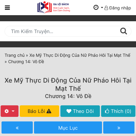
Đăng nhập
Trang
Chủ
Mới
Cập
Nhật
Trang chủ
»
Xe Mỹ Thực Di Động Của Nữ Pháo Hôi Tại Mạt Thế
(current)
»
Chương 14: Vô Đề
BXH
Thể Loại
Xe Mỹ Thực Di Động Của Nữ Pháo Hôi Tại
Mạt Thế
Chương 14: Vô Đề
Tất Cả
Truyện Mới Ra
Báo Lỗi
Theo Dõi
Thích (
0
)
Hoàn Thành
Mục Lục