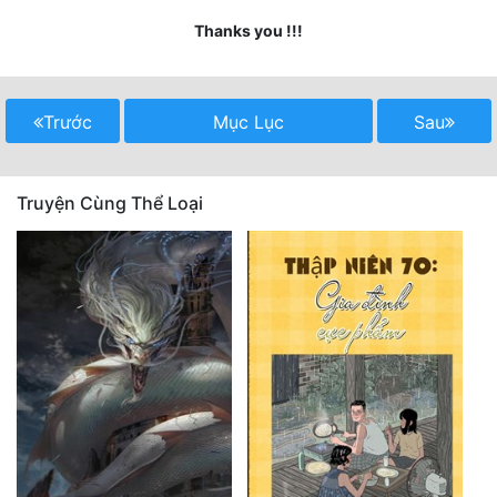
Thanks you !!!
Mưu Mô
Mạt Thế
Trước
Mục Lục
Sau
Mỹ Thực
Ngôn Tình
Truyện Cùng Thể Loại
Ngược
Nữ Cường
Nữ Phụ
Phong Thủy - Tâm Linh
Phương Tây
Phản Phái
Quan Trường