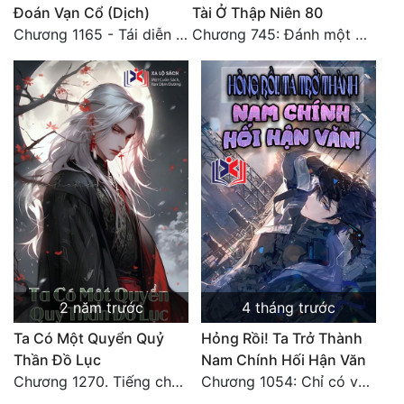
Đoán Vạn Cổ (Dịch)
Tài Ở Thập Niên 80
Đô Thị
Chương 1165 - Tái diễn thế giới! Du lịch chư thiên (Đại kết cục)
Chương 745: Đánh một ván đẹp
Đông Phương
Đông Phương Huyền Huyễn
Đồng Nhân
Cẩu Đạo Trường Sinh
Ngự Thú
Truyện Nam
Truyện Nữ
2 năm trước
4 tháng trước
Vô Địch Lưu
Ta Có Một Quyển Quỷ
Hỏng Rồi! Ta Trở Thành
Thần Đồ Lục
Nam Chính Hối Hận Văn
Xây Dựng Thế Lực
Chương 1270. Tiếng chuông chấn động chư thiên! (Đại kết cục)
Chương 1054: Chỉ có vô đạo có thể
Đam Mỹ