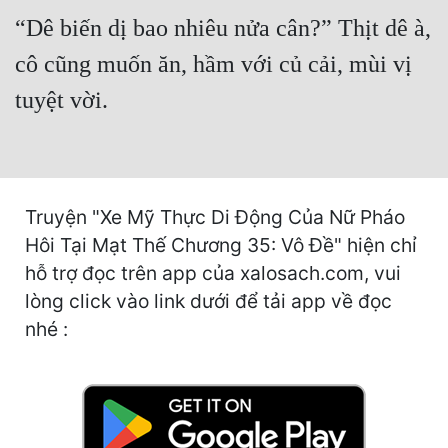
Cổ Đại
“Dê biến dị bao nhiêu nửa cân?” Thịt dê à,
Du Hí
cô cũng muốn ăn, hầm với củ cải, mùi vị
Dã Sử
tuyệt vời.
Dị Giới
Dị Năng
Truyện "Xe Mỹ Thực Di Động Của Nữ Pháo
Gia Đấu
Hôi Tại Mạt Thế Chương 35: Vô Đề" hiện chỉ
Góc Nhìn Nam
hỗ trợ đọc trên app của xalosach.com, vui
Góc Nhìn Nữ
lòng click vào link dưới để tải app về đọc
nhé :
Huyền Huyễn
Huyền Nghi
Huyền Ảo