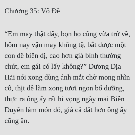
Free
Chương 35: Vô Đề
Hậu Cung
“Em may thật đấy, bọn họ cũng vừa trở về,
Truyện Convert
hôm nay vận may không tệ, bắt được một
Truyện Dịch
con dê biến dị, cao hơn giá bình thường
Truyện Nhập Môn
chút, em gái có lấy không?” Dương Địa
Truyện ngắn
Hải nói xong dùng ánh mắt chờ mong nhìn
Xa Lộ Dịch
cô, thịt dê làm xong tươi ngon bổ dưỡng,
thực ra ông ấy rất hi vọng ngày mai Biên
Cung Đấu
Duyên làm món đó, giá cả đắt hơn ông ấy
Cạnh Kỹ
cũng ăn.
Cổ Tiên Hiệp