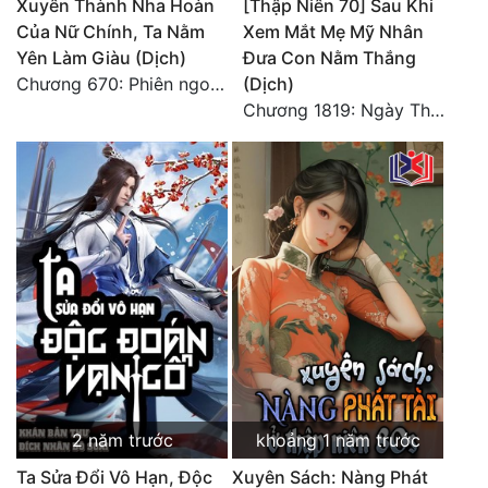
Xuyên Thành Nha Hoàn
[Thập Niên 70] Sau Khi
Tu Chân
Của Nữ Chính, Ta Nằm
Xem Mắt Mẹ Mỹ Nhân
Yên Làm Giàu (Dịch)
Đưa Con Nằm Thắng
Tu Tiên
Chương 670: Phiên ngoại 16. HẾT.
(Dịch)
Chương 1819: Ngày Thứ Hai Trăm Lẻ Sáu Xuyên Không 4
Tội Phạm
Vô Địch
Võ Hiệp
Võng Du
Xuyên Không
Xuyên Nhanh
Xuyên Sách
Xuyên Thư
2 năm trước
khoảng 1 năm trước
Điền Văn
Ta Sửa Đổi Vô Hạn, Độc
Xuyên Sách: Nàng Phát