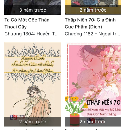
Quân Sự
3 năm trước
2 năm trước
Ta Có Một Gốc Thần
Thập Niên 70: Gia Đình
Sảng Văn
Thoại Cây
Cực Phẩm (Dịch)
Sắc
Chương 1304: Huyễn Thiên Chi Giới chân tướng
Chương 1182 - Ngoại truyện 4
Sủng
Thanh Xuân
Tiên Hiệp
Tiểu Thuyết
Trinh Thám
Triều Đấu
Trùng Sinh
2 năm trước
2 năm trước
Trọng Sinh