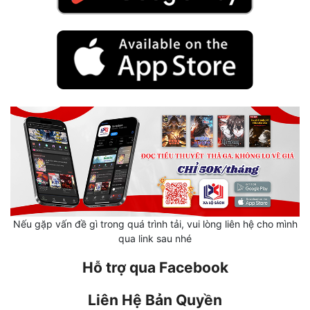
Hài Hước
Hệ Thống
Học Đường
Khoa Huyễn
Khoa Huyễn Không Gian
Kinh Dị
Kiếm Hiệp
Kỳ Huyễn
Nếu gặp vấn đề gì trong quá trình tải, vui lòng liên hệ cho mình
Kỳ Ảo
qua link sau nhé
Linh Dị
Hỗ trợ qua Facebook
Làm Giàu
Liên Hệ Bản Quyền
Lịch Sử