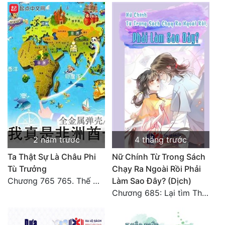
Đẹp
Đẹp Hiệp
Tính Cách Nhân Vật :
Cơ Trí
Sát Phạt Quyết Đoán
Vô Sỉ
2 năm trước
4 tháng trước
Điềm Đạm
Ta Thật Sự Là Châu Phi
Nữ Chính Từ Trong Sách
Tù Trưởng
Chạy Ra Ngoài Rồi Phải
Chương 765 765. Thế Giới Của Ta (xong) - Toàn Văn Hoàn
Làm Sao Đây? (Dịch)
Chương 685: Lại tìm Thanh Long (1)