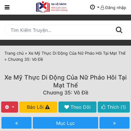
Đăng nhập
Trang
Chủ
Mới
Cập
Nhật
Trang chủ
»
Xe Mỹ Thực Di Động Của Nữ Pháo Hôi Tại Mạt Thế
(current)
»
Chương 35: Vô Đề
BXH
Thể Loại
Xe Mỹ Thực Di Động Của Nữ Pháo Hôi Tại
Mạt Thế
Chương 35: Vô Đề
Tất Cả
Truyện Mới Ra
Báo Lỗi
Theo Dõi
Thích (
1
)
Hoàn Thành
Mục Lục