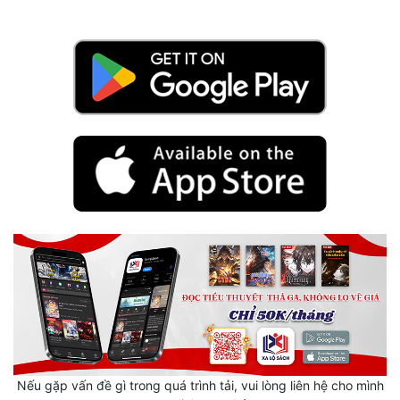
Hài Hước
Hệ Thống
Học Đường
Khoa Huyễn
Khoa Huyễn Không Gian
Kinh Dị
Kiếm Hiệp
Kỳ Huyễn
Kỳ Ảo
Linh Dị
Làm Giàu
Nếu gặp vấn đề gì trong quá trình tải, vui lòng liên hệ cho mình
Lịch Sử