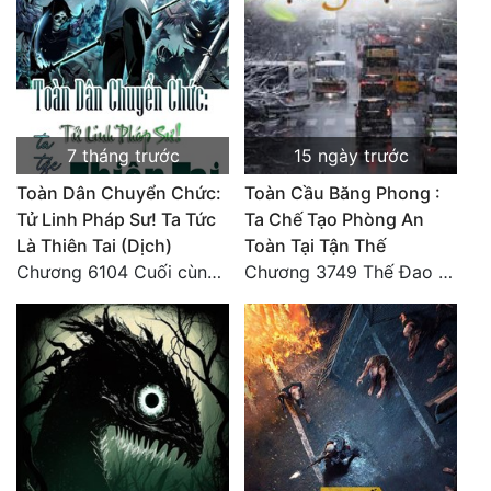
Quân Sự
Sảng Văn
Sắc
7 tháng trước
15 ngày trước
Sủng
Toàn Dân Chuyển Chức:
Toàn Cầu Băng Phong :
Thanh Xuân
Tử Linh Pháp Sư! Ta Tức
Ta Chế Tạo Phòng An
Là Thiên Tai (Dịch)
Toàn Tại Tận Thế
Tiên Hiệp
Chương 6104 Cuối cùng (HẾT)
Chương 3749 Thế Đao xuất kích
Tiểu Thuyết
Trinh Thám
Triều Đấu
Trùng Sinh
Trọng Sinh