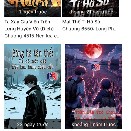
Đô Thị
1 ngày trước
khoảng 21 giờ trước
Đông Phương
Ta Xây Gia Viên Trên
Mạt Thế Ti Hộ Sở
Đông Phương Huyền Huyễn
Lưng Huyền Vũ (Dịch)
Chương 6550: Long Phượng Thần Trận
Chương 4515 Nên lựa chọn như thế nào?
Đồng Nhân
Cẩu Đạo Trường Sinh
Ngự Thú
Truyện Nam
Truyện Nữ
Vô Địch Lưu
Xây Dựng Thế Lực
22 ngày trước
khoảng 1 năm trước
Đam Mỹ