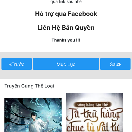
qua link sau nhé
Mưu Mô
Hỗ trợ qua Facebook
Mạt Thế
Liên Hệ Bản Quyền
Mỹ Thực
Thanks you !!!
Ngôn Tình
Ngược
Trước
Mục Lục
Sau
Nữ Cường
Nữ Phụ
Truyện Cùng Thể Loại
Phong Thủy - Tâm Linh
Phương Tây
Phản Phái
Quan Trường