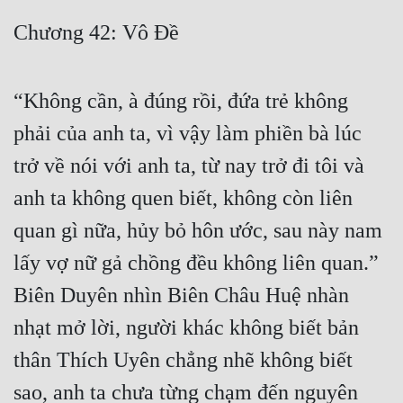
Free
Chương 42: Vô Đề
Hậu Cung
“Không cần, à đúng rồi, đứa trẻ không
Truyện Convert
phải của anh ta, vì vậy làm phiền bà lúc
Truyện Dịch
trở về nói với anh ta, từ nay trở đi tôi và
Truyện Nhập Môn
anh ta không quen biết, không còn liên
Truyện ngắn
quan gì nữa, hủy bỏ hôn ước, sau này nam
Xa Lộ Dịch
lấy vợ nữ gả chồng đều không liên quan.”
Biên Duyên nhìn Biên Châu Huệ nhàn
Cung Đấu
nhạt mở lời, người khác không biết bản
Cạnh Kỹ
thân Thích Uyên chẳng nhẽ không biết
Cổ Tiên Hiệp
sao, anh ta chưa từng chạm đến nguyên