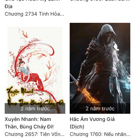
Địa
Chương 2734 Tinh Hỏa (Đại kết cục) (2)
2 năm trước
2 năm trước
Xuyên Nhanh: Nam
Hắc Ám Vương Giả
Thần, Bùng Cháy Đi!
(Dịch)
Chương 2657: Tiên Vốn Vô Lương (15). HẾT.
Chương 1760: Nếu nhân sinh như lần đầu gặp gỡ