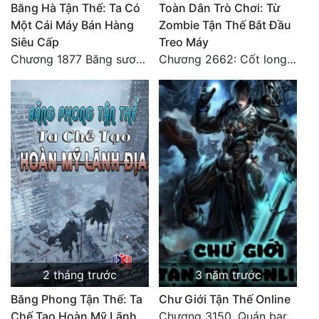
Băng Hà Tận Thế: Ta Có
Toàn Dân Trò Chơi: Từ
Một Cái Máy Bán Hàng
Zombie Tận Thế Bắt Đầu
Đẹp
Siêu Cấp
Treo Máy
Đẹp Hiệp
Chương 1877 Băng sương kết giới
Chương 2662: Cốt long tiểu đội
Tính Cách Nhân Vật :
Cơ Trí
Sát Phạt Quyết Đoán
Vô Sỉ
Điềm Đạm
2 tháng trước
3 năm trước
Băng Phong Tận Thế: Ta
Chư Giới Tận Thế Online
Chế Tạo Hoàn Mỹ Lãnh
Chương 3150. Quán bar Huyết Hải. Hết