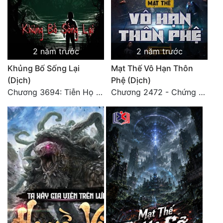
Tu Chân
Tu Tiên
2 năm trước
2 năm trước
Tội Phạm
Khủng Bố Sống Lại
Mạt Thế Vô Hạn Thôn
Vô Địch
(Dịch)
Phệ (Dịch)
Võ Hiệp
Chương 3694: Tiễn Họ Đoạn Đường Cuối - Hoàn
Chương 2472 - Chứng đạo vĩnh hằng! (Đại kết cục) (4)
Võng Du
Xuyên Không
Xuyên Nhanh
Xuyên Sách
Xuyên Thư
Điền Văn