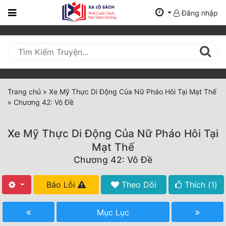
Đăng nhập
Trang
Chủ
Mới
Cập
Nhật
Trang chủ
»
Xe Mỹ Thực Di Động Của Nữ Pháo Hôi Tại Mạt Thế
(current)
»
Chương 42: Vô Đề
BXH
Thể Loại
Xe Mỹ Thực Di Động Của Nữ Pháo Hôi Tại
Mạt Thế
Chương 42: Vô Đề
Tất Cả
Truyện Mới Ra
Báo Lỗi
Theo Dõi
Thích (
1
)
Hoàn Thành
Mục Lục