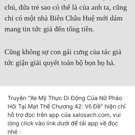
Cổ Đại
chủ, đứa trẻ sao có thể là của anh ta, cũng
Du Hí
chỉ có một nhà Biên Châu Huệ mới dám
mang tin tức giả đến tống tiền.
Dã Sử
Dị Giới
Cũng không sợ con gái cưng của tác giả
Dị Năng
tức giận giải quyết toàn bộ bọn họ hả.
Gia Đấu
Góc Nhìn Nam
Góc Nhìn Nữ
Truyện "Xe Mỹ Thực Di Động Của Nữ Pháo
Huyền Huyễn
Hôi Tại Mạt Thế Chương 42: Vô Đề" hiện chỉ
Huyền Nghi
hỗ trợ đọc trên app của xalosach.com, vui
lòng click vào link dưới để tải app về đọc
Huyền Ảo
nhé :