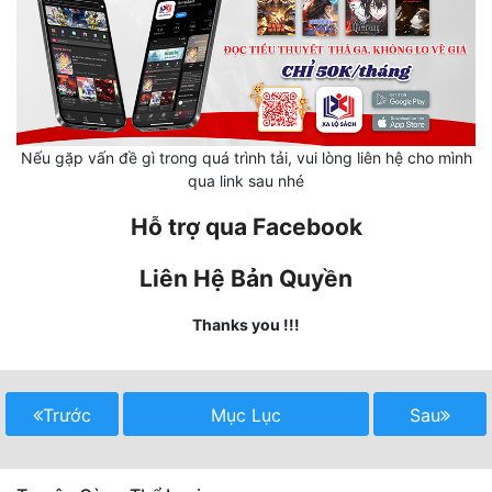
Hài Hước
Hệ Thống
Học Đường
Khoa Huyễn
Nếu gặp vấn đề gì trong quá trình tải, vui lòng liên hệ cho mình
qua link sau nhé
Khoa Huyễn Không Gian
Hỗ trợ qua Facebook
Kinh Dị
Kiếm Hiệp
Liên Hệ Bản Quyền
Kỳ Huyễn
Thanks you !!!
Kỳ Ảo
Linh Dị
Trước
Mục Lục
Sau
Làm Giàu
Lịch Sử