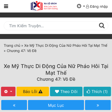
Đăng nhập
Trang
Chủ
Mới
Cập
Nhật
Trang chủ
»
Xe Mỹ Thực Di Động Của Nữ Pháo Hôi Tại Mạt Thế
(current)
»
Chương 47: Vô Đề
BXH
Thể Loại
Xe Mỹ Thực Di Động Của Nữ Pháo Hôi Tại
Mạt Thế
Chương 47: Vô Đề
Tất Cả
Truyện Mới Ra
Báo Lỗi
Theo Dõi
Thích (
1
)
Hoàn Thành
Mục Lục