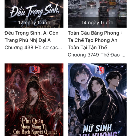
Đẹp
12 ngày trước
14 ngày trước
Đẹp Hiệp
Đều Trọng Sinh, Ai Còn
Toàn Cầu Băng Phong :
Trang Phú Nhị Đại A
Ta Chế Tạo Phòng An
Tính Cách Nhân Vật :
Chương 438 Hồ sơ sạch sẽ và lời cảnh cáo từ nhiều phía điều tra (2/2)
Toàn Tại Tận Thế
Cơ Trí
Chương 3749 Thế Đao xuất kích
Sát Phạt Quyết Đoán
Vô Sỉ
Điềm Đạm