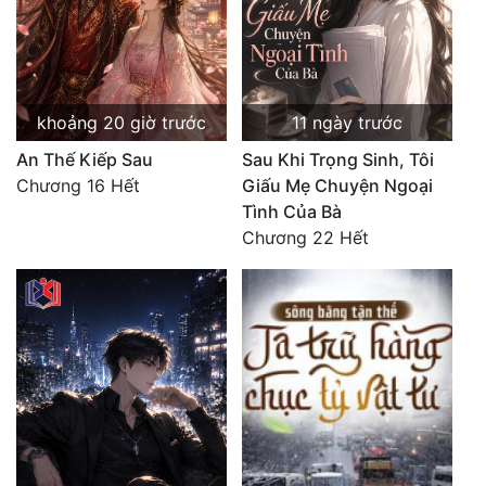
Đô Thị
Đông Phương
Đông Phương Huyền Huyễn
khoảng 20 giờ trước
11 ngày trước
Đồng Nhân
An Thế Kiếp Sau
Sau Khi Trọng Sinh, Tôi
Chương 16 Hết
Giấu Mẹ Chuyện Ngoại
Tình Của Bà
Cẩu Đạo Trường Sinh
Chương 22 Hết
Ngự Thú
Truyện Nam
Truyện Nữ
Vô Địch Lưu
Xây Dựng Thế Lực
Đam Mỹ