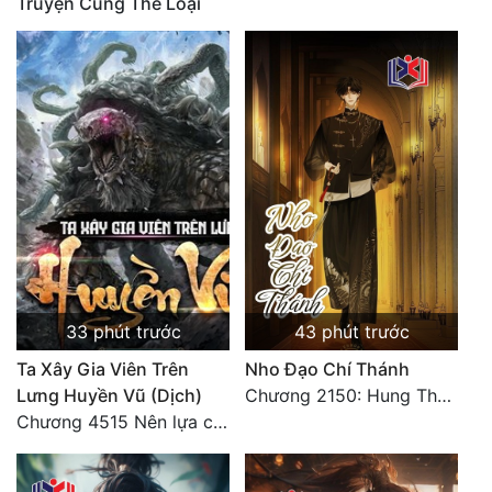
Truyện Cùng Thể Loại
Mưu Mô
Mạt Thế
Mỹ Thực
Ngôn Tình
Ngược
Nữ Cường
Nữ Phụ
33 phút trước
43 phút trước
Phong Thủy - Tâm Linh
Ta Xây Gia Viên Trên
Nho Đạo Chí Thánh
Phương Tây
Lưng Huyền Vũ (Dịch)
Chương 2150: Hung Thụ Nhựa Cây
Chương 4515 Nên lựa chọn như thế nào?
Phản Phái
Quan Trường