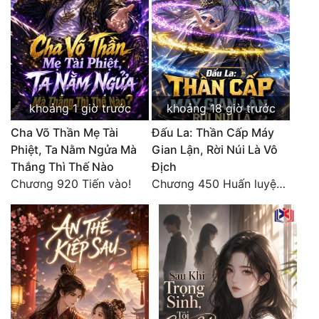
Tu Chân
Tu Tiên
Tội Phạm
Vô Địch
khoảng 1 giờ trước
khoảng 18 giờ trước
Võ Hiệp
Cha Võ Thần Mẹ Tài
Đấu La: Thần Cấp Máy
Phiệt, Ta Nằm Ngửa Mà
Gian Lận, Rời Núi Là Vô
Võng Du
Thắng Thì Thế Nào
Địch
Chương 920 Tiến vào!
Chương 450 Huấn luyện thực chiến, Long Linh Cơ đối chiến bốn người Cổ Nguyệt và Vũ Lân!
Xuyên Không
Xuyên Nhanh
Xuyên Sách
Xuyên Thư
Điền Văn