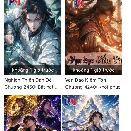
Quân Sự
Sảng Văn
Sắc
Sủng
Thanh Xuân
Tiên Hiệp
khoảng 1 giờ trước
khoảng 1 giờ trước
Tiểu Thuyết
Nghịch Thiên Đan Đế
Vạn Đạo Kiếm Tôn
Chương 2450: Bắt nạt kẻ thật thà
Chương 4240: Khôi phục
Trinh Thám
Triều Đấu
Trùng Sinh
Trọng Sinh