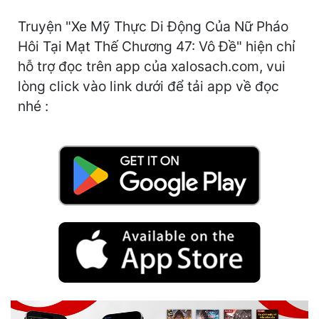
Cổ Đại
Truyện "Xe Mỹ Thực Di Động Của Nữ Pháo
Du Hí
Hôi Tại Mạt Thế Chương 47: Vô Đề" hiện chỉ
hỗ trợ đọc trên app của xalosach.com, vui
Dã Sử
lòng click vào link dưới để tải app về đọc
Dị Giới
nhé :
Dị Năng
Gia Đấu
Góc Nhìn Nam
Góc Nhìn Nữ
Huyền Huyễn
Huyền Nghi
Huyền Ảo