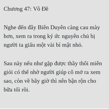
Free
Chương 47: Vô Đề
Hậu Cung
Nghe đến đây Biên Duyên càng cau mày
Truyện Convert
hơn, xem ra trong ký ức nguyên chủ bị
Truyện Dịch
người ta giấu một vài bí mật nhỏ.
Truyện Nhập Môn
Truyện ngắn
Sau này nếu như gặp được thầy thôi miên
Xa Lộ Dịch
giỏi có thể nhờ người giúp cô mở ra xem
sao, còn về bây giờ thì nên bận rộn cho
Cung Đấu
bữa tối rồi.
Cạnh Kỹ
Cổ Tiên Hiệp