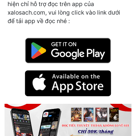
Hài Hước
hiện chỉ hỗ trợ đọc trên app của
xalosach.com, vui lòng click vào link dưới
Hệ Thống
để tải app về đọc nhé :
Học Đường
Khoa Huyễn
Khoa Huyễn Không Gian
Kinh Dị
Kiếm Hiệp
Kỳ Huyễn
Kỳ Ảo
Linh Dị
Làm Giàu
Lịch Sử