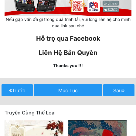
Mưu Mô
Nếu gặp vấn đề gì trong quá trình tải, vui lòng liên hệ cho mình
Mạt Thế
qua link sau nhé
Mỹ Thực
Hỗ trợ qua Facebook
Ngôn Tình
Liên Hệ Bản Quyền
Ngược
Thanks you !!!
Nữ Cường
Nữ Phụ
Trước
Mục Lục
Sau
Phong Thủy - Tâm Linh
Phương Tây
Truyện Cùng Thể Loại
Phản Phái
Quan Trường