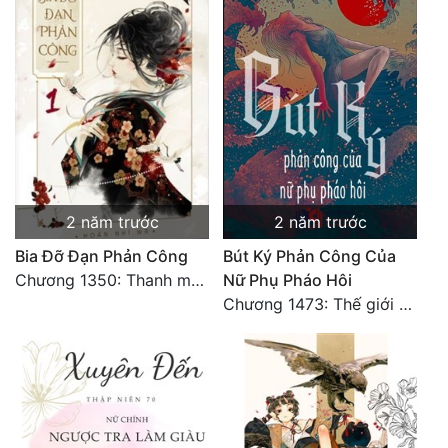
Quân Sự
Sảng Văn
Sắc
Sủng
Thanh Xuân
2 năm trước
2 năm trước
Tiên Hiệp
Bia Đỡ Đạn Phản Công
Bút Ký Phản Công Của
Tiểu Thuyết
Chương 1350: Thanh mai trúc mã 18 end
Nữ Phụ Pháo Hôi
Chương 1473: Thế giới vườn trường 13
Trinh Thám
Triều Đấu
Trùng Sinh
Trọng Sinh