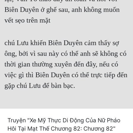
Cổ Đại
Biên Duyên ở ghế sau, anh không muốn
Du Hí
vết sẹo trên mặt
Dã Sử
Dị Giới
chú Lưu khiến Biên Duyên cảm thấy sợ
Dị Năng
ông, bởi vì sau này có thể anh sẽ không có
thời gian thường xuyên đến đây, nếu có
Gia Đấu
việc gì thì Biên Duyên có thể trực tiếp đến
Góc Nhìn Nam
gặp chú Lưu để bàn bạc.
Góc Nhìn Nữ
Huyền Huyễn
Huyền Nghi
Truyện "Xe Mỹ Thực Di Động Của Nữ Pháo
Huyền Ảo
Hôi Tại Mạt Thế Chương 82: Chương 82"