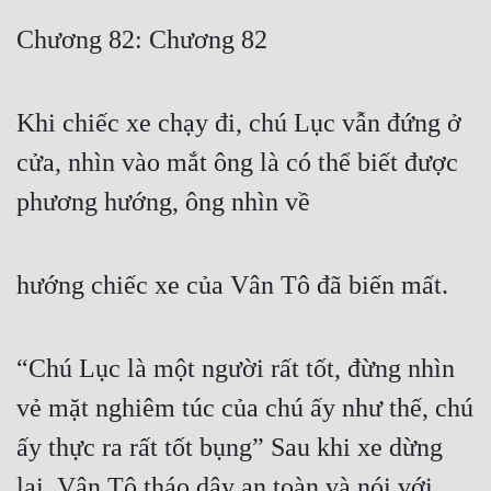
Free
Chương 82: Chương 82
Hậu Cung
Khi chiếc xe chạy đi, chú Lục vẫn đứng ở
Truyện Convert
cửa, nhìn vào mắt ông là có thể biết được
Truyện Dịch
phương hướng, ông nhìn về
Truyện Nhập Môn
Truyện ngắn
hướng chiếc xe của Vân Tô đã biến mất.
Xa Lộ Dịch
“Chú Lục là một người rất tốt, đừng nhìn
Cung Đấu
vẻ mặt nghiêm túc của chú ấy như thế, chú
Cạnh Kỹ
ấy thực ra rất tốt bụng” Sau khi xe dừng
Cổ Tiên Hiệp
lại, Vân Tô tháo dây an toàn và nói với