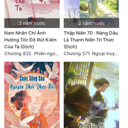
Đẹp
Đẹp Hiệp
2 năm trước
2 năm trước
Nam Nhân Chỉ Ảnh
Thập Niên 70 : Nàng Dâu
Tính Cách Nhân Vật :
Hưởng Tốc Độ Rút Kiếm
Là Thanh Niên Trí Thức
Của Ta (Dịch)
(Dịch)
Cơ Trí
Chương 832. Phiên ngoại 12
Chương 571. Ngoại truyện 8
Sát Phạt Quyết Đoán
Vô Sỉ
Điềm Đạm