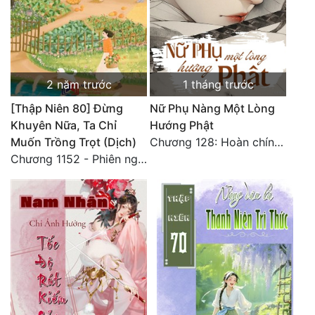
Đô Thị
Đông Phương
Đông Phương Huyền Huyễn
2 năm trước
1 tháng trước
Đồng Nhân
[Thập Niên 80] Đừng
Nữ Phụ Nàng Một Lòng
Khuyên Nữa, Ta Chỉ
Hướng Phật
Muốn Trồng Trọt (Dịch)
Chương 128: Hoàn chính văn
Cẩu Đạo Trường Sinh
Chương 1152 - Phiên ngoại Ninh gia ngũ ma
Ngự Thú
Truyện Nam
Truyện Nữ
Vô Địch Lưu
Xây Dựng Thế Lực
Đam Mỹ