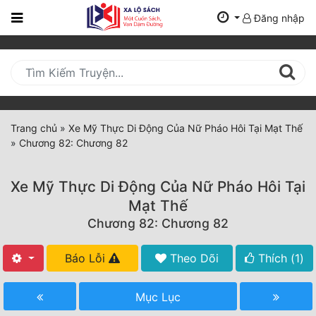
Đăng nhập
Trang
Chủ
Mới
Cập
Nhật
Trang chủ
»
Xe Mỹ Thực Di Động Của Nữ Pháo Hôi Tại Mạt Thế
(current)
»
Chương 82: Chương 82
BXH
Thể Loại
Xe Mỹ Thực Di Động Của Nữ Pháo Hôi Tại
Mạt Thế
Chương 82: Chương 82
Tất Cả
Truyện Mới Ra
Báo Lỗi
Theo Dõi
Thích (
1
)
Hoàn Thành
Mục Lục