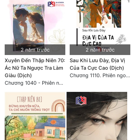
Tu Chân
Tu Tiên
Tội Phạm
Vô Địch
2 năm trước
2 năm trước
Võ Hiệp
Xuyên Đến Thập Niên 70:
Sau Khi Lưu Đày, Địa Vị
Ác Nữ Ta Ngược Tra Làm
Của Ta Cực Cao (Dịch)
Võng Du
Giàu (Dịch)
Chương 1110. Phiên ngoại 3
Xuyên Không
Chương 1040 - Phiên ngoại trở lại tận thế 9
Xuyên Nhanh
Xuyên Sách
Xuyên Thư
Điền Văn