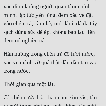
xác định không người quan tâm chính 
Mưu Mô
mình, lập tức yên lòng, đem xác ve đặt 
Mạt Thế
vào chén trà, cầm lấy một khối đá đã tẩy 
Mỹ Thực
sạch dùng sức đè ép, không bao lâu liền 
Ngôn Tình
Ngược
Hắn hướng trong chén trà đổ lướt nước, 
Nữ Cường
xác ve mảnh vỡ quả thật dần dần tan vào 
Nữ Phụ
Phong Thủy - Tâm Linh
Phương Tây
Phản Phái
Cả chén nước hóa thành ám kim sắc, tản 
Quan Trường
ra mùi thơm như hoa quế, thấm vào ruột 