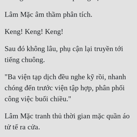
Đẹp
Đẹp Hiệp
Tính Cách Nhân Vật :
Sau đó không lâu, phụ cận lại truyền tới 
Cơ Trí
Sát Phạt Quyết Đoán
"Ba viện tạp dịch đều nghe kỹ rồi, nhanh 
Vô Sỉ
chóng đến trước viện tập hợp, phân phối 
Điềm Đạm
Lâm Mặc tranh thủ thời gian mặc quần áo 