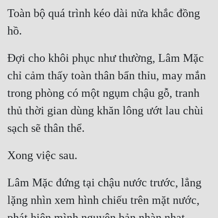
Tu Chân
Toàn bộ quá trình kéo dài nửa khắc đồng 
Tu Tiên
Tội Phạm
Đợi cho khôi phục như thường, Lâm Mặc 
Vô Địch
chỉ cảm thấy toàn thân bẩn thỉu, may mắn 
Võ Hiệp
trong phòng có một ngụm chậu gỗ, tranh 
Võng Du
thủ thời gian dùng khăn lông ướt lau chùi 
Xuyên Không
Xuyên Nhanh
Xuyên Sách
Lâm Mặc đứng tại chậu nước trước, lẳng 
Xuyên Thư
lặng nhìn xem hình chiếu trên mặt nước, 
Điền Văn
phát hiện mình nguyên bản nhàn nhạt 