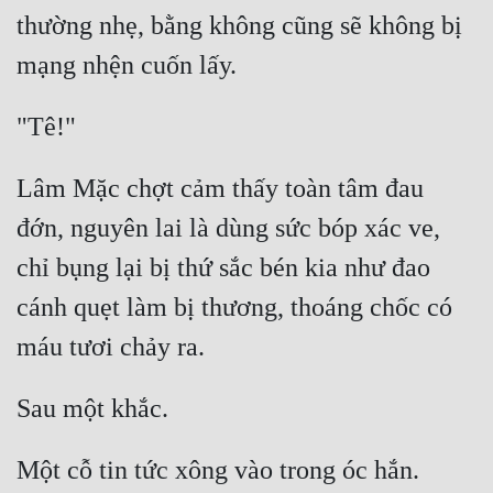
Cổ Đại
thường nhẹ, bằng không cũng sẽ không bị 
Du Hí
Dã Sử
Dị Giới
Lâm Mặc chợt cảm thấy toàn tâm đau 
Dị Năng
đớn, nguyên lai là dùng sức bóp xác ve, 
Gia Đấu
chỉ bụng lại bị thứ sắc bén kia như đao 
Góc Nhìn Nam
cánh quẹt làm bị thương, thoáng chốc có 
Góc Nhìn Nữ
Huyền Huyễn
Huyền Nghi
Huyền Ảo