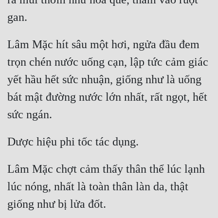
Quân Sự
Sảng Văn
Lâm Mặc hít sâu một hơi, ngửa đầu đem 
Sắc
trọn chén nước uống cạn, lập tức cảm giác 
Sủng
yết hầu hết sức nhuận, giống như là uống 
Thanh Xuân
bát mật đường nước lớn nhất, rất ngọt, hết 
Tiên Hiệp
Tiểu Thuyết
Trinh Thám
Lâm Mặc chợt cảm thấy thân thể lúc lạnh 
Triều Đấu
lúc nóng, nhất là toàn thân làn da, thật 
Trùng Sinh
Trọng Sinh