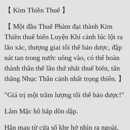
Hài Hước
Hệ Thống
Học Đường
【 Một đầu Thuế Phàm đại thành Kim 
Thiền thuế biến Luyện Khí cảnh lúc lột ra 
Khoa Huyễn
lão xác, thượng giai tôi thể bảo dược, đập 
Khoa Huyễn Không Gian
nát tan trong nước uống vào, có thể hoàn 
Kinh Dị
thành thân thể lần thứ nhất thuế biến, tấn 
Kiếm Hiệp
Kỳ Huyễn
Kỳ Ảo
Linh Dị
Làm Giàu
Hắn mau từ cửa sổ khe hở nhìn ra ngoài, 
Lịch Sử