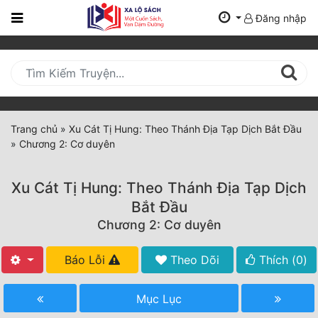
Đăng nhập
Trang
Chủ
Mới
Cập
Nhật
Trang chủ
»
Xu Cát Tị Hung: Theo Thánh Địa Tạp Dịch Bắt Đầu
(current)
»
Chương 2: Cơ duyên
BXH
Thể Loại
Xu Cát Tị Hung: Theo Thánh Địa Tạp Dịch
Bắt Đầu
Chương 2: Cơ duyên
Tất Cả
Truyện Mới Ra
Báo Lỗi
Theo Dõi
Thích (
0
)
Hoàn Thành
Mục Lục