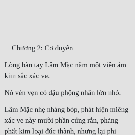
Free
Hậu Cung
Truyện Convert
Truyện Dịch
Truyện Nhập Môn
Lòng bàn tay Lâm Mặc nằm một viên ám 
Truyện ngắn
Xa Lộ Dịch
Cung Đấu
Lâm Mặc nhẹ nhàng bóp, phát hiện miếng 
Cạnh Kỹ
xác ve này mười phần cứng rắn, phảng 
Cổ Tiên Hiệp
phất kim loại đúc thành, nhưng lại phi 