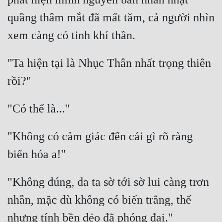
Đô Thị
quầng thâm mắt đã mất tăm, cả người nhìn 
Đông Phương
Đông Phương Huyền Huyễn
"Ta hiện tại là Nhục Thân nhất trọng thiên 
Đồng Nhân
Cẩu Đạo Trường Sinh
Ngự Thú
"Không có cảm giác đến cái gì rõ ràng 
Truyện Nam
Truyện Nữ
"Không đúng, da ta sờ tới sờ lui càng trơn 
Vô Địch Lưu
nhẵn, mặc dù không có biến trắng, thế 
Xây Dựng Thế Lực
Đam Mỹ