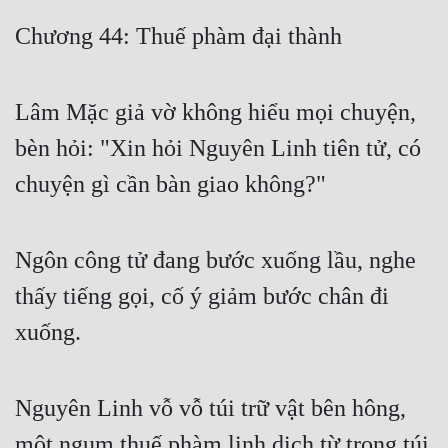
Free
Chương 44: Thuế phàm đại thành
Hậu Cung
Lâm Mặc giả vờ không hiểu mọi chuyện,
Truyện Convert
bèn hỏi: "Xin hỏi Nguyên Linh tiên tử, có
Truyện Dịch
chuyện gì cần bàn giao không?"
Truyện Nhập Môn
Truyện ngắn
Ngôn công tử đang bước xuống lầu, nghe
Xa Lộ Dịch
thấy tiếng gọi, cố ý giảm bước chân đi
xuống.
Cung Đấu
Cạnh Kỹ
Nguyên Linh vỗ vỗ túi trữ vật bên hông,
Cổ Tiên Hiệp
một ngụm thuế phàm linh dịch từ trong túi