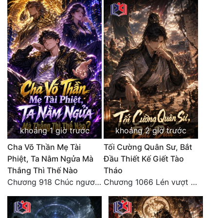
Đô Thị
Đông Phương
Đông Phương Huyền Huyễn
Đồng Nhân
Cẩu Đạo Trường Sinh
Ngự Thú
khoảng 1 giờ trước
khoảng 2 giờ trước
Truyện Nam
Cha Võ Thần Mẹ Tài
Tối Cường Quân Sư, Bắt
Phiệt, Ta Nằm Ngửa Mà
Đầu Thiết Kế Giết Tào
Truyện Nữ
Thắng Thì Thế Nào
Tháo
Vô Địch Lưu
Chương 918 Chúc ngươi may mắn! Ca môn cũng là sắt thép thẳng nam!
Chương 1066 Lén vượt Nam Bì, đánh thẳng Nghiệp Thành (2/2)
Xây Dựng Thế Lực
Đam Mỹ