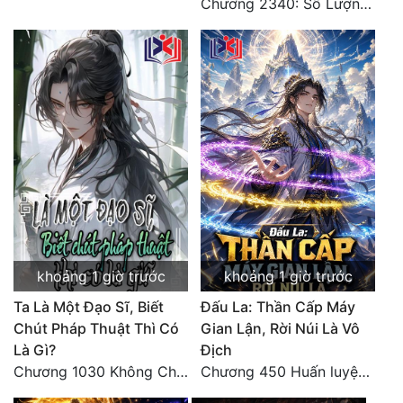
Chương 2340: Số Lượng Bất Túc!
Tu Chân
Tu Tiên
Tội Phạm
Vô Địch
Võ Hiệp
Võng Du
Xuyên Không
Xuyên Nhanh
khoảng 1 giờ trước
khoảng 1 giờ trước
Ta Là Một Đạo Sĩ, Biết
Đấu La: Thần Cấp Máy
Xuyên Sách
Chút Pháp Thuật Thì Có
Gian Lận, Rời Núi Là Vô
Xuyên Thư
Là Gì?
Địch
Chương 1030 Không Chi Hoàng Nguyên Đại Hư
Chương 450 Huấn luyện thực chiến, Long Linh Cơ đối chiến bốn người Cổ Nguyệt và Vũ Lân!
Điền Văn