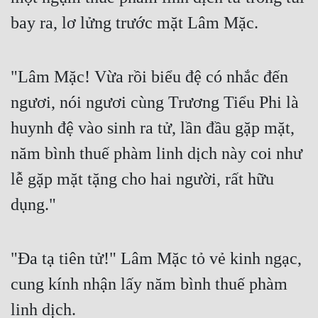
Cổ Đại
bay ra, lơ lửng trước mặt Lâm Mặc.
Du Hí
Dã Sử
"Lâm Mặc! Vừa rồi biểu đệ có nhắc đến
Dị Giới
ngươi, nói ngươi cùng Trương Tiểu Phi là
Dị Năng
huynh đệ vào sinh ra tử, lần đầu gặp mặt,
năm bình thuế phàm linh dịch này coi như
Gia Đấu
lễ gặp mặt tặng cho hai người, rất hữu
Góc Nhìn Nam
dụng."
Góc Nhìn Nữ
Huyền Huyễn
"Đa tạ tiên tử!" Lâm Mặc tỏ vẻ kinh ngạc,
Huyền Nghi
cung kính nhận lấy năm bình thuế phàm
Huyền Ảo
linh dịch.