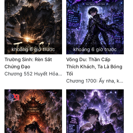
khoảng 6 giờ trước
khoảng 6 giờ trước
Trường Sinh: Rèn Sắt
Võng Du: Thần Cấp
Chứng Đạo
Thích Khách, Ta Là Bóng
Chương 552 Huyết Hỏa Độn Hư, nhân quả chưa dứt
Tối
Chương 1700: Ấy nha, không có chuyện gì!