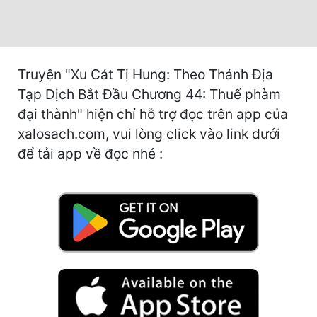
Hài Hước
Hệ Thống
Học Đường
Truyện "Xu Cát Tị Hung: Theo Thánh Địa
Khoa Huyễn
Tạp Dịch Bắt Đầu Chương 44: Thuế phàm
đại thành" hiện chỉ hỗ trợ đọc trên app của
Khoa Huyễn Không Gian
xalosach.com, vui lòng click vào link dưới
Kinh Dị
để tải app về đọc nhé :
Kiếm Hiệp
Kỳ Huyễn
Kỳ Ảo
Linh Dị
Làm Giàu
Lịch Sử