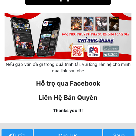
Mưu Mô
Mạt Thế
Mỹ Thực
Ngôn Tình
Ngược
Nếu gặp vấn đề gì trong quá trình tải, vui lòng liên hệ cho mình
qua link sau nhé
Nữ Cường
Hỗ trợ qua Facebook
Nữ Phụ
Liên Hệ Bản Quyền
Phong Thủy - Tâm Linh
Phương Tây
Thanks you !!!
Phản Phái
Quan Trường
Trước
Mục Lục
Sau