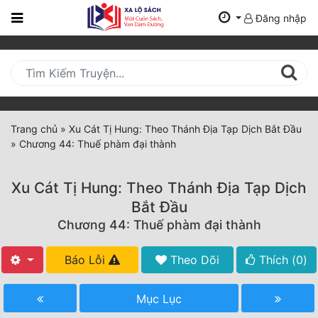
Đăng nhập
Trang
Chủ
Mới
Cập
Nhật
Trang chủ
»
Xu Cát Tị Hung: Theo Thánh Địa Tạp Dịch Bắt Đầu
(current)
»
Chương 44: Thuế phàm đại thành
BXH
Thể Loại
Xu Cát Tị Hung: Theo Thánh Địa Tạp Dịch
Bắt Đầu
Chương 44: Thuế phàm đại thành
Tất Cả
Truyện Mới Ra
Báo Lỗi
Theo Dõi
Thích (
0
)
Hoàn Thành
Mục Lục