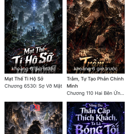
Đẹp
Đẹp Hiệp
Tính Cách Nhân Vật :
Cơ Trí
Sát Phạt Quyết Đoán
khoảng 6 giờ trước
khoảng 6 giờ trước
Vô Sỉ
Mạt Thế Ti Hộ Sở
Trẫm, Tự Tạo Phản Chính
Chương 6530: Sợ Vỡ Mật
Mình
Điềm Đạm
Chương 110 Hai Bên Ứng Phó