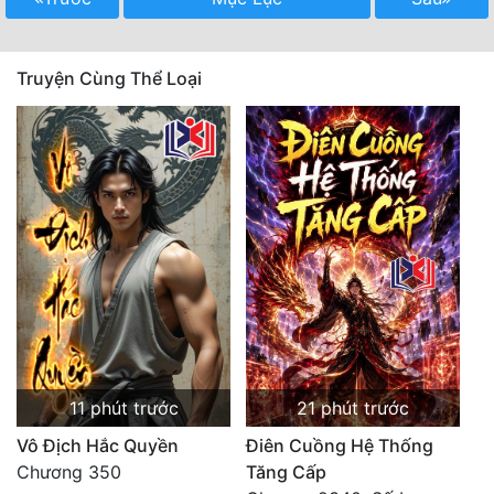
Quân Sự
Truyện Cùng Thể Loại
Sảng Văn
Sắc
Sủng
Thanh Xuân
Tiên Hiệp
Tiểu Thuyết
Trinh Thám
Triều Đấu
11 phút trước
21 phút trước
Trùng Sinh
Vô Địch Hắc Quyền
Điên Cuồng Hệ Thống
Chương 350
Tăng Cấp
Trọng Sinh