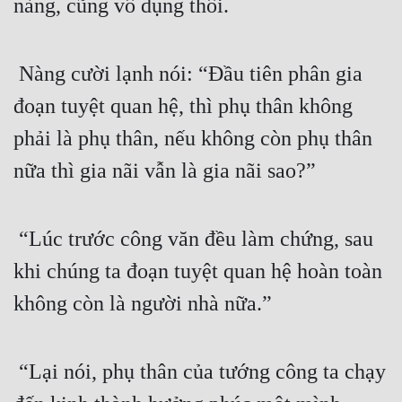
nàng, cũng vô dụng thôi.
Cổ Đại
Du Hí
 Nàng cười lạnh nói: “Đầu tiên phân gia 
Dã Sử
đoạn tuyệt quan hệ, thì phụ thân không 
Dị Giới
phải là phụ thân, nếu không còn phụ thân 
Dị Năng
nữa thì gia nãi vẫn là gia nãi sao?”
Gia Đấu
Góc Nhìn Nam
 “Lúc trước công văn đều làm chứng, sau 
Góc Nhìn Nữ
khi chúng ta đoạn tuyệt quan hệ hoàn toàn 
không còn là người nhà nữa.”
Huyền Huyễn
Huyền Nghi
 “Lại nói, phụ thân của tướng công ta chạy 
Huyền Ảo