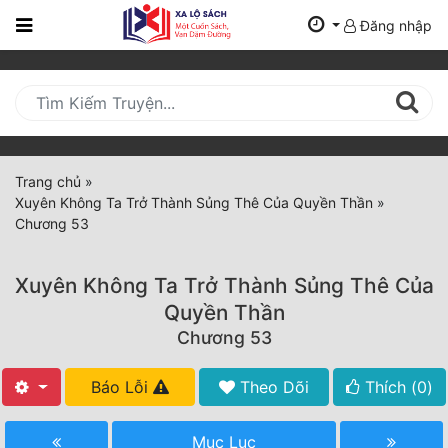
Đăng nhập
Trang
Chủ
Mới
Cập
Nhật
Trang chủ
»
(current)
Xuyên Không Ta Trở Thành Sủng Thê Của Quyền Thần
»
BXH
Chương 53
Thể Loại
Xuyên Không Ta Trở Thành Sủng Thê Của
Quyền Thần
Tất Cả
Chương 53
Truyện Mới Ra
Báo Lỗi
Theo Dõi
Thích (
0
)
Hoàn Thành
Mục Lục