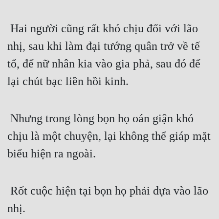
Đô Thị
 Hai người cũng rất khó chịu đối với lão 
Đông Phương
nhị, sau khi làm đại tướng quân trở về tế 
Đông Phương Huyền Huyễn
tổ, để nữ nhân kia vào gia phả, sau đó để 
Đồng Nhân
lại chút bạc liền hồi kinh.
Cẩu Đạo Trường Sinh
 Nhưng trong lòng bọn họ oán giận khó 
Ngự Thú
chịu là một chuyện, lại không thể giáp mặt 
Truyện Nam
biểu hiện ra ngoài.
Truyện Nữ
Vô Địch Lưu
 Rốt cuộc hiện tại bọn họ phải dựa vào lão 
Xây Dựng Thế Lực
nhị.
Đam Mỹ