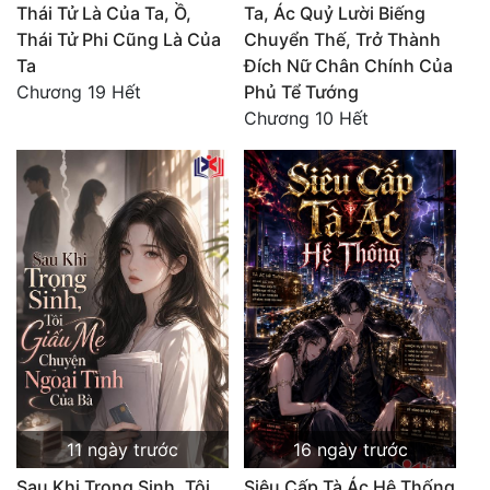
Thái Tử Là Của Ta, Ồ,
Ta, Ác Quỷ Lười Biếng
Thái Tử Phi Cũng Là Của
Chuyển Thế, Trở Thành
Ta
Đích Nữ Chân Chính Của
Chương 19 Hết
Phủ Tể Tướng
Chương 10 Hết
11 ngày trước
16 ngày trước
Sau Khi Trọng Sinh, Tôi
Siêu Cấp Tà Ác Hệ Thống