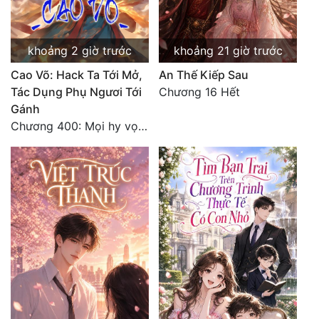
khoảng 2 giờ trước
khoảng 21 giờ trước
Cao Võ: Hack Ta Tới Mở,
An Thế Kiếp Sau
Tác Dụng Phụ Ngươi Tới
Chương 16 Hết
Gánh
Chương 400: Mọi hy vọng đặt trên Tô Mặc!