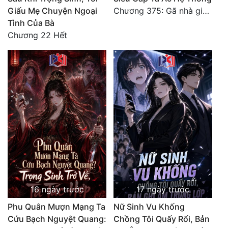
Giấu Mẹ Chuyện Ngoại
Chương 375: Gã nhà giàu láo xược
Tình Của Bà
Chương 22 Hết
16 ngày trước
17 ngày trước
Phu Quân Mượn Mạng Ta
Nữ Sinh Vu Khống
Cứu Bạch Nguyệt Quang:
Chồng Tôi Quấy Rối, Bản