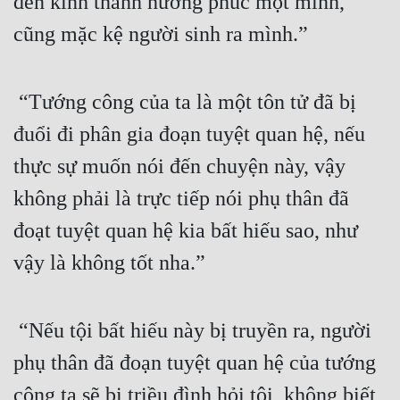
đến kinh thành hưởng phúc một mình, 
Hài Hước
cũng mặc kệ người sinh ra mình.”
Hệ Thống
Học Đường
 “Tướng công của ta là một tôn tử đã bị 
Khoa Huyễn
đuổi đi phân gia đoạn tuyệt quan hệ, nếu 
Khoa Huyễn Không Gian
thực sự muốn nói đến chuyện này, vậy 
Kinh Dị
không phải là trực tiếp nói phụ thân đã 
Kiếm Hiệp
đoạt tuyệt quan hệ kia bất hiếu sao, như 
Kỳ Huyễn
vậy là không tốt nha.”
Kỳ Ảo
 “Nếu tội bất hiếu này bị truyền ra, người 
Linh Dị
phụ thân đã đoạn tuyệt quan hệ của tướng 
Làm Giàu
công ta sẽ bị triều đình hỏi tội, không biết 
Lịch Sử