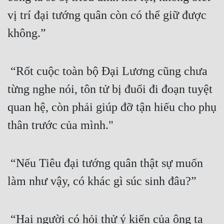
vị trí đại tướng quân còn có thể giữ được 
Mưu Mô
không.”
Mạt Thế
Mỹ Thực
 “Rốt cuộc toàn bộ Đại Lương cũng chưa 
Ngôn Tình
từng nghe nói, tôn tử bị đuổi đi đoạn tuyệt 
Ngược
quan hệ, còn phải giúp đỡ tận hiếu cho phụ 
Nữ Cường
thân trước của mình."
Nữ Phụ
Phong Thủy - Tâm Linh
 “Nếu Tiêu đại tướng quân thật sự muốn 
làm như vậy, có khác gì súc sinh đâu?”
Phương Tây
Phản Phái
 “Hai người có hỏi thử ý kiến của ông ta 
Quan Trường