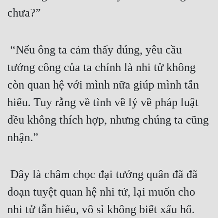
chưa?”
Quân Sự
Sảng Văn
 “Nếu ông ta cảm thấy đúng, yêu cầu 
Sắc
tướng công của ta chính là nhi tử không 
Sủng
còn quan hệ với mình nữa giúp mình tẫn 
Thanh Xuân
hiếu. Tuy rằng về tình về lý về pháp luật 
Tiên Hiệp
đều không thích hợp, nhưng chúng ta cũng 
Tiểu Thuyết
nhận.”
Trinh Thám
Triều Đấu
 Đây là châm chọc đại tướng quân đã đã 
đoạn tuyệt quan hệ nhi tử, lại muốn cho 
Trùng Sinh
nhi tử tẫn hiếu, vô sỉ không biết xấu hổ.
Trọng Sinh