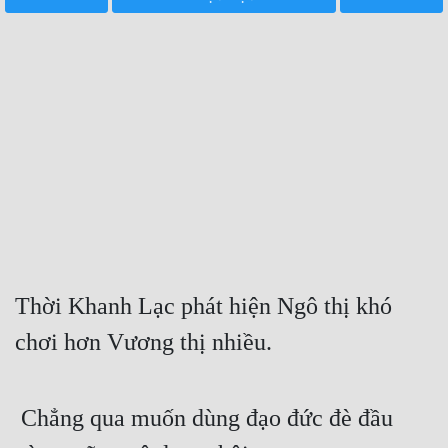
Free
Hậu Cung
Truyện Convert
Truyện Dịch
Truyện Nhập Môn
Truyện ngắn
Xa Lộ Dịch
Thời Khanh Lạc phát hiện Ngô thị khó 
chơi hơn Vương thị nhiều.
Cung Đấu
Cạnh Kỹ
 Chẳng qua muốn dùng đạo đức đè đầu 
Cổ Tiên Hiệp