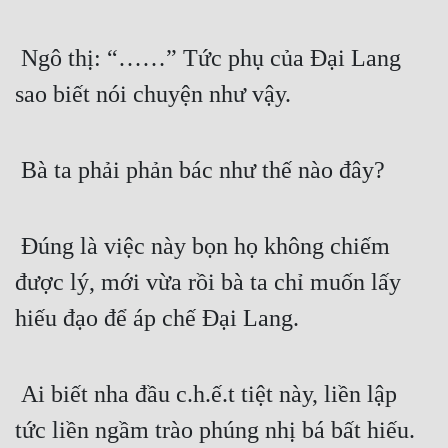
Tu Chân
 Ngô thị: “……” Tức phụ của Đại Lang 
Tu Tiên
sao biết nói chuyện như vậy.
Tội Phạm
Vô Địch
 Bà ta phải phản bác như thế nào đây?
Võ Hiệp
Võng Du
 Đúng là việc này bọn họ không chiếm 
Xuyên Không
được lý, mới vừa rồi bà ta chỉ muốn lấy 
Xuyên Nhanh
hiếu đạo để áp chế Đại Lang.
Xuyên Sách
Xuyên Thư
 Ai biết nha đầu c.h.ế.t tiệt này, liền lập 
Điền Văn
tức liền ngầm trào phúng nhị bá bất hiếu.