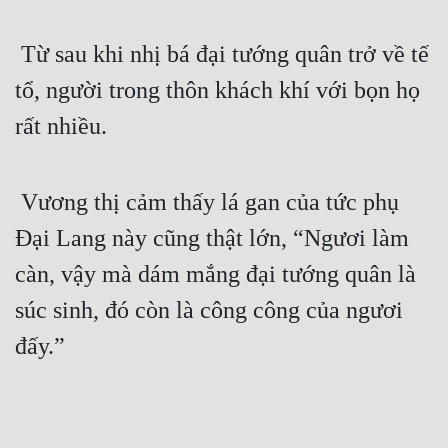
Đẹp
 Từ sau khi nhị bá đại tướng quân trở về tế 
Đẹp Hiệp
tổ, người trong thôn khách khí với bọn họ 
rất nhiều.
Tính Cách Nhân Vật :
Cơ Trí
 Vương thị cảm thấy lá gan của tức phụ 
Sát Phạt Quyết Đoán
Đại Lang này cũng thật lớn, “Ngươi làm 
Vô Sỉ
càn, vậy mà dám mắng đại tướng quân là 
Điềm Đạm
súc sinh, đó còn là công công của ngươi 
đấy.”