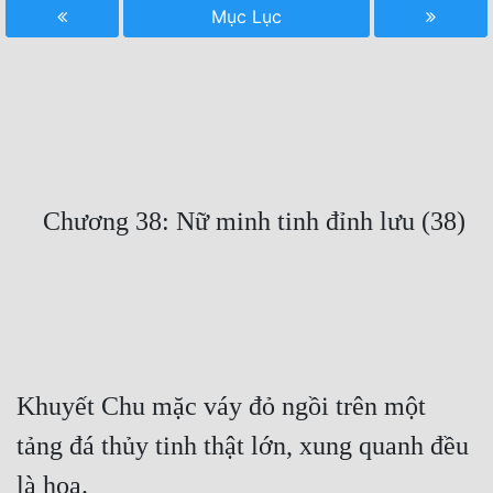
Mục Lục
Free
Hậu Cung
Truyện Convert
Truyện Dịch
Truyện Nhập Môn
Truyện ngắn
Xa Lộ Dịch
Cung Đấu
Khuyết Chu mặc váy đỏ ngồi trên một 
Cạnh Kỹ
tảng đá thủy tinh thật lớn, xung quanh đều 
Cổ Tiên Hiệp