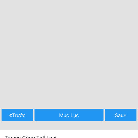
Trước
Mục Lục
Sau
Truyện Cùng Thể Loại