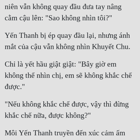
niên vẫn không quay đầu đưa tay nâng 
Quân Sự
Sảng Văn
Yến Thanh bị ép quay đầu lại, nhưng ánh 
Sắc
Sủng
Thanh Xuân
Chỉ là yết hầu giật giật: "Bây giờ em 
Tiên Hiệp
không thể nhìn chị, em sẽ không khắc chế 
Tiểu Thuyết
Trinh Thám
"Nếu không khắc chế được, vậy thì đừng 
Triều Đấu
Trùng Sinh
Môi Yến Thanh truyền đến xúc cảm ấm 
Trọng Sinh