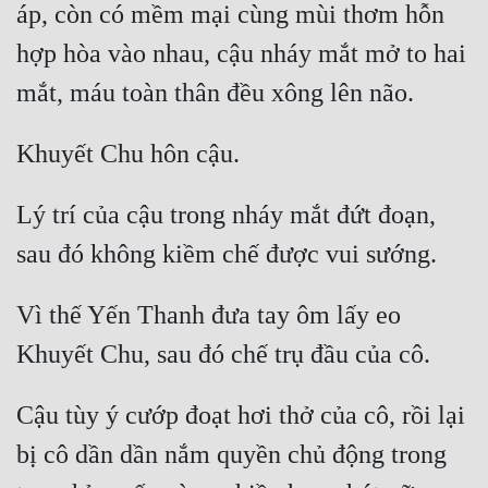
áp, còn có mềm mại cùng mùi thơm hỗn 
Tu Chân
hợp hòa vào nhau, cậu nháy mắt mở to hai 
Tu Tiên
Tội Phạm
Vô Địch
Võ Hiệp
Lý trí của cậu trong nháy mắt đứt đoạn, 
Võng Du
Xuyên Không
Vì thế Yến Thanh đưa tay ôm lấy eo 
Xuyên Nhanh
Xuyên Sách
Cậu tùy ý cướp đoạt hơi thở của cô, rồi lại 
Xuyên Thư
bị cô dần dần nắm quyền chủ động trong 
Điền Văn