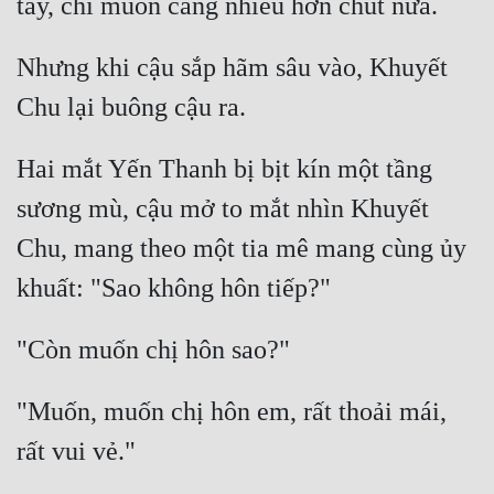
Đô Thị
Đông Phương
Nhưng khi cậu sắp hãm sâu vào, Khuyết 
Đông Phương Huyền Huyễn
Đồng Nhân
Hai mắt Yến Thanh bị bịt kín một tầng 
sương mù, cậu mở to mắt nhìn Khuyết 
Cẩu Đạo Trường Sinh
Chu, mang theo một tia mê mang cùng ủy 
Ngự Thú
Truyện Nam
Truyện Nữ
Vô Địch Lưu
"Muốn, muốn chị hôn em, rất thoải mái, 
Xây Dựng Thế Lực
Đam Mỹ