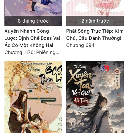
8 tháng trước
2 năm trước
Xuyên Nhanh Công
Phát Sóng Trực Tiếp: Kim
Lược: Định Chế Boss Vai
Chủ, Cầu Đánh Thưởng!
Ác Có Một Không Hai
Chương 694
Chương 1176: Phiên ngoại Triều Dương Lâm Nguyệt