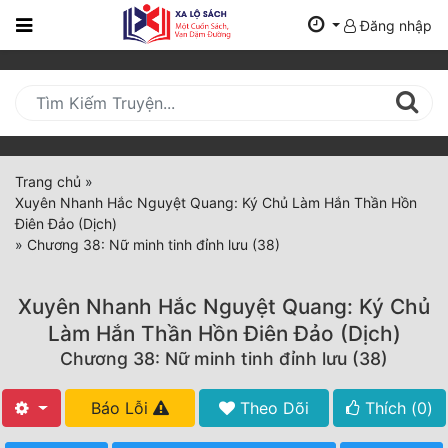
Đăng nhập
Trang
Chủ
Mới
Cập
Nhật
Trang chủ
»
(current)
Xuyên Nhanh Hắc Nguyệt Quang: Ký Chủ Làm Hắn Thần Hồn
BXH
Điên Đảo (Dịch)
»
Chương 38: Nữ minh tinh đỉnh lưu (38)
Thể Loại
Xuyên Nhanh Hắc Nguyệt Quang: Ký Chủ
Tất Cả
Làm Hắn Thần Hồn Điên Đảo (Dịch)
Chương 38: Nữ minh tinh đỉnh lưu (38)
Truyện Mới Ra
Hoàn Thành
Báo Lỗi
Theo Dõi
Thích (
0
)