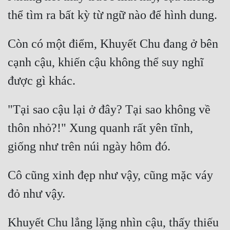
Mưu Mô
Mạt Thế
Còn có một điểm, Khuyết Chu đang ở bên 
cạnh cậu, khiến cậu không thể suy nghĩ 
Mỹ Thực
Ngôn Tình
Ngược
"Tại sao cậu lại ở đây? Tại sao không về 
Nữ Cường
thôn nhỏ?!" Xung quanh rất yên tĩnh, 
Nữ Phụ
Phong Thủy - Tâm Linh
Cô cũng xinh đẹp như vậy, cũng mặc váy 
Phương Tây
Phản Phái
Khuyết Chu lẳng lặng nhìn cậu, thấy thiếu 
Quan Trường