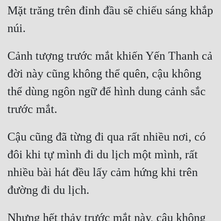
Hài Hước
Mặt trăng trên đỉnh đầu sẽ chiếu sáng khắp 
Hệ Thống
Học Đường
Cảnh tượng trước mắt khiến Yến Thanh cả 
Khoa Huyễn
đời này cũng không thể quên, cậu không 
Khoa Huyễn Không Gian
thể dùng ngôn ngữ để hình dung cảnh sắc 
Kinh Dị
Kiếm Hiệp
Cậu cũng đã từng đi qua rất nhiều nơi, có 
Kỳ Huyễn
đôi khi tự mình đi du lịch một mình, rất 
Kỳ Ảo
nhiều bài hát đều lấy cảm hứng khi trên 
Linh Dị
Làm Giàu
Nhưng hết thảy trước mắt này, cậu không 
Lịch Sử