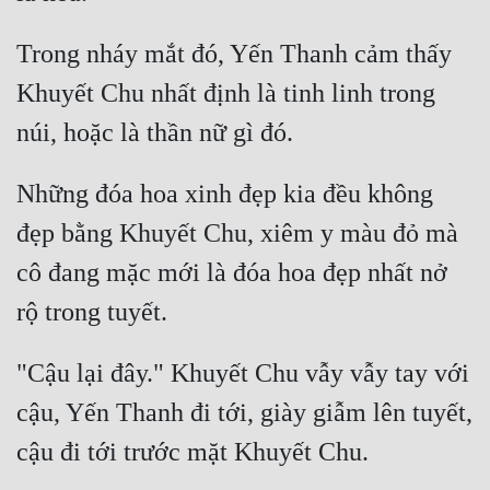
Cổ Đại
Trong nháy mắt đó, Yến Thanh cảm thấy 
Du Hí
Khuyết Chu nhất định là tinh linh trong 
Dã Sử
Dị Giới
Những đóa hoa xinh đẹp kia đều không 
Dị Năng
đẹp bằng Khuyết Chu, xiêm y màu đỏ mà 
Gia Đấu
cô đang mặc mới là đóa hoa đẹp nhất nở 
Góc Nhìn Nam
Góc Nhìn Nữ
Huyền Huyễn
"Cậu lại đây." Khuyết Chu vẫy vẫy tay với 
cậu, Yến Thanh đi tới, giày giẫm lên tuyết, 
Huyền Nghi
Huyền Ảo