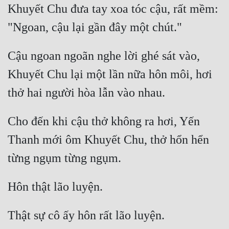
Khuyết Chu đưa tay xoa tóc cậu, rất mềm: 
Đẹp
Đẹp Hiệp
Cậu ngoan ngoãn nghe lời ghé sát vào, 
Tính Cách Nhân Vật :
Khuyết Chu lại một lần nữa hôn môi, hơi 
Cơ Trí
Sát Phạt Quyết Đoán
Cho đến khi cậu thở không ra hơi, Yến 
Vô Sỉ
Thanh mới ôm Khuyết Chu, thở hổn hển 
Điềm Đạm