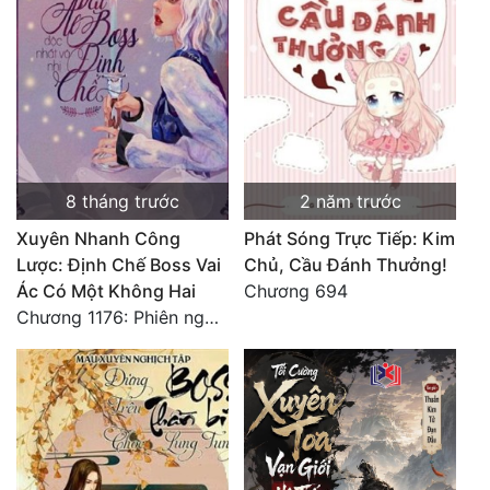
Đẹp
Đẹp Hiệp
Tính Cách Nhân Vật :
Cơ Trí
8 tháng trước
2 năm trước
Sát Phạt Quyết Đoán
Xuyên Nhanh Công
Phát Sóng Trực Tiếp: Kim
Lược: Định Chế Boss Vai
Chủ, Cầu Đánh Thưởng!
Vô Sỉ
Ác Có Một Không Hai
Chương 694
Chương 1176: Phiên ngoại Triều Dương Lâm Nguyệt
Điềm Đạm