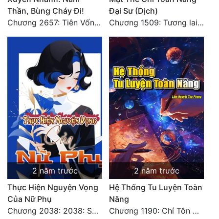
Thần, Bùng Cháy Đi!
Đại Sư (Dịch)
Quân Sự
Chương 2657: Tiên Vốn Vô Lương (15). HẾT.
Chương 1509: Tương lai mới! [Hết]
Sảng Văn
Sắc
Sủng
Thanh Xuân
Tiên Hiệp
Tiểu Thuyết
Trinh Thám
2 năm trước
2 năm trước
Triều Đấu
Thực Hiện Nguyện Vọng
Hệ Thống Tu Luyện Toàn
Trùng Sinh
Của Nữ Phụ
Năng
Chương 2038: 2038: Sênh Ca Vạn Dặm 39
Chương 1190: Chí Tôn Chân Chính, Kết Cục Cũng Là Bắt Đầu
Trọng Sinh