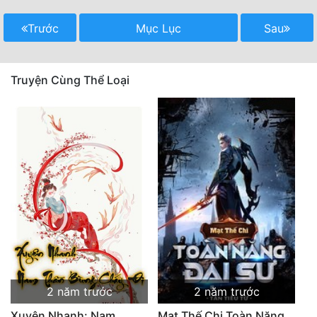
Mưu Mô
Trước
Mục Lục
Sau
Mạt Thế
Truyện Cùng Thể Loại
Mỹ Thực
Ngôn Tình
Ngược
Nữ Cường
Nữ Phụ
Phong Thủy - Tâm Linh
Phương Tây
Phản Phái
2 năm trước
2 năm trước
Quan Trường
Xuyên Nhanh: Nam
Mạt Thế Chi Toàn Năng