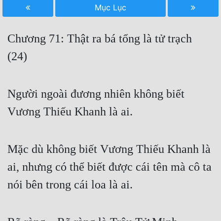
Mục Lục
Free
Hậu Cung
Chương 71: Thật ra bá tổng là tử trạch
Truyện Convert
(24)
Truyện Dịch
Người ngoài đương nhiên không biết
Truyện Nhập Môn
Vương Thiếu Khanh là ai.
Truyện ngắn
Xa Lộ Dịch
Mặc dù không biết Vương Thiếu Khanh là
ai, nhưng có thể biết được cái tên mà cô ta
Cung Đấu
nói bên trong cái loa là ai.
Cạnh Kỹ
Cổ Tiên Hiệp