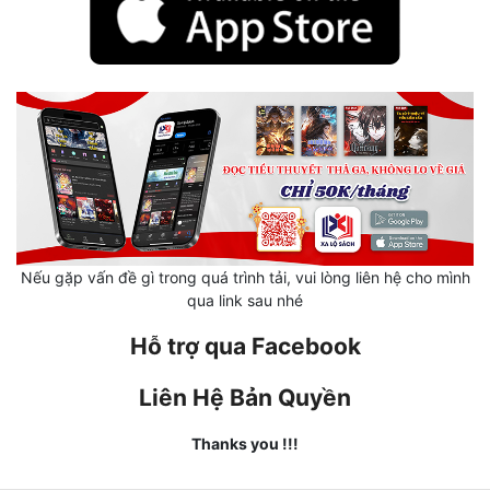
Hài Hước
Hệ Thống
Học Đường
Khoa Huyễn
Khoa Huyễn Không Gian
Kinh Dị
Kiếm Hiệp
Nếu gặp vấn đề gì trong quá trình tải, vui lòng liên hệ cho mình
qua link sau nhé
Kỳ Huyễn
Hỗ trợ qua Facebook
Kỳ Ảo
Liên Hệ Bản Quyền
Linh Dị
Thanks you !!!
Làm Giàu
Lịch Sử