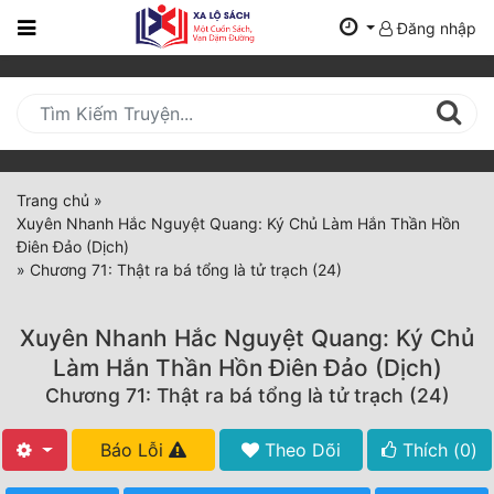
Đăng nhập
Trang
Chủ
Mới
Cập
Nhật
Trang chủ
»
(current)
Xuyên Nhanh Hắc Nguyệt Quang: Ký Chủ Làm Hắn Thần Hồn
BXH
Điên Đảo (Dịch)
»
Chương 71: Thật ra bá tổng là tử trạch (24)
Thể Loại
Xuyên Nhanh Hắc Nguyệt Quang: Ký Chủ
Tất Cả
Làm Hắn Thần Hồn Điên Đảo (Dịch)
Chương 71: Thật ra bá tổng là tử trạch (24)
Truyện Mới Ra
Hoàn Thành
Báo Lỗi
Theo Dõi
Thích (
0
)