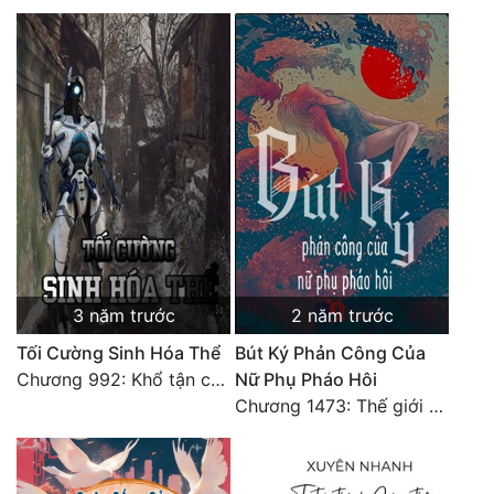
Tu Chân
Tu Tiên
Tội Phạm
Vô Địch
Võ Hiệp
Võng Du
Xuyên Không
3 năm trước
2 năm trước
Xuyên Nhanh
Tối Cường Sinh Hóa Thể
Bút Ký Phản Công Của
Xuyên Sách
Chương 992: Khổ tận cam lai (Đại kết cục)
Nữ Phụ Pháo Hôi
Chương 1473: Thế giới vườn trường 13
Xuyên Thư
Điền Văn