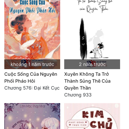
Đô Thị
Đông Phương
Đông Phương Huyền Huyễn
Đồng Nhân
Cẩu Đạo Trường Sinh
khoảng 1 năm trước
2 năm trước
Ngự Thú
Cuộc Sống Của Nguyên
Xuyên Không Ta Trở
Phối Pháo Hôi
Thành Sủng Thê Của
Truyện Nam
Chương 576: Đại Kết Cục
Quyền Thần
Truyện Nữ
Chương 933
Vô Địch Lưu
Xây Dựng Thế Lực
Đam Mỹ