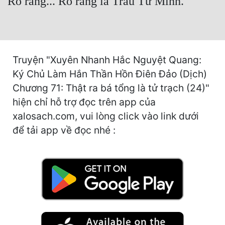
Rõ ràng... Rõ ràng là Trâu Tử Minh.
Cổ Đại
Du Hí
Dã Sử
Truyện "Xuyên Nhanh Hắc Nguyệt Quang:
Dị Giới
Ký Chủ Làm Hắn Thần Hồn Điên Đảo (Dịch)
Chương 71: Thật ra bá tổng là tử trạch (24)"
Dị Năng
hiện chỉ hỗ trợ đọc trên app của
Gia Đấu
xalosach.com, vui lòng click vào link dưới
Góc Nhìn Nam
để tải app về đọc nhé :
Góc Nhìn Nữ
Huyền Huyễn
Huyền Nghi
Huyền Ảo