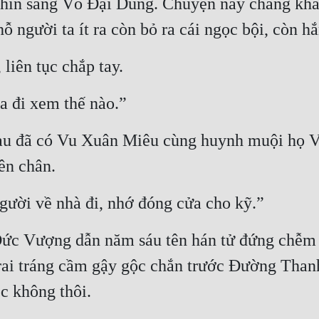
nhìn sang Võ Đại Dũng. Chuyện này chẳng khá
 người ta ít ra còn bỏ ra cái ngọc bội, còn hắ
liên tục chắp tay.
a đi xem thế nào.”
sau đã có Vu Xuân Miêu cùng huynh muội họ Võ
ên chân.
gười về nhà đi, nhớ đóng cửa cho kỹ.”
ức Vượng dẫn năm sáu tên hán tử đứng chễm c
trai tráng cầm gậy gộc chắn trước Đường Than
c không thôi.