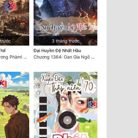
 trước
3 tháng trước
Thế
Đại Huyền Đệ Nhất Hầu
Chương 1027: Dương Phàm! Viễn Hàng!
Chương 1364: Oan Gia Ngõ Hẹp