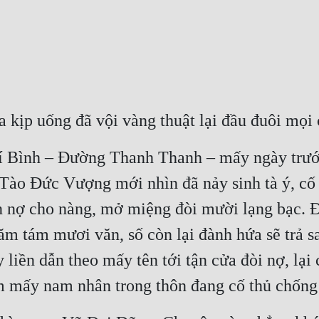
kịp uống đã vội vàng thuật lại đầu đuôi mọi
í Bình – Đường Thanh Thanh – mấy ngày trước
ào Đức Vượng mới nhìn đã nảy sinh tà ý, cố
gán nợ cho nàng, mở miệng đòi mười lạng bạc. 
ăm tám mươi văn, số còn lại đành hứa sẽ trả s
liền dẫn theo mấy tên tới tận cửa đòi nợ, lại c
 mấy nam nhân trong thôn đang cố thủ chống lạ