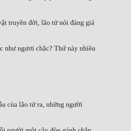
 truyền đời, lão tử nói đáng giá 
c như ngươi chắc? Thứ này nhiều 
 của lão tử ra, những người 
ỗi người một cây đòn gánh chắn 