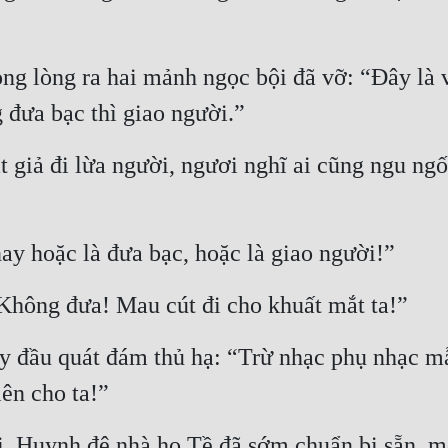
g lòng ra hai mảnh ngọc bội đã vỡ: “Đây là vật
 đưa bạc thì giao người.”
giả đi lừa người, ngươi nghĩ ai cũng ngu ngố
y hoặc là đưa bạc, hoặc là giao người!”
hông đưa! Mau cút đi cho khuất mắt ta!”
 đầu quát đám thủ hạ: “Trừ nhạc phụ nhạc mẫu
ên cho ta!”
ới. Huynh đệ nhà họ Tề đã sớm chuẩn bị sẵn, m