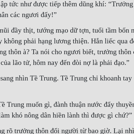
lập tức như được tiếp thêm dũng khí: “Trưởng 
hân các ngươi đấy!”
i đầy thịt, tướng mạo dữ tợn, tuổi tầm bốn 
ấy không phải hạng lương thiện. Hắn liếc qua đ
g thôn à? Ta nói cho ngươi biết, trưởng thôn 
của lão tử, hôm nay đến đòi nợ là phải đạo.”
ang nhìn Tề Trung. Tề Trung chỉ khoanh tay dự
 Trung muốn gì, đành thuận nước đẩy thuyền: 
 làm khó nông dân hiền lành thì được gì chứ?”
 rõ trưởng thôn đổi người từ bao giờ. Lại nhìn