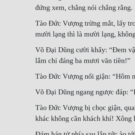
đứng xem, chẳng nói chẳng rằng.
Tào Đức Vượng trừng mắt, lấy tron
mười lạng thì là mười lạng, không
Võ Đại Dũng cười khẩy: “Đem vật 
lắm chỉ đáng ba mươi văn tiền!”
Tào Đức Vượng nổi giận: “Hôm na
Võ Đại Dũng ngang ngược đáp: “K
Tào Đức Vượng bị chọc giận, quay
khác không cần khách khí! Xông l
Đám hán tử phía sau lập tức ào t