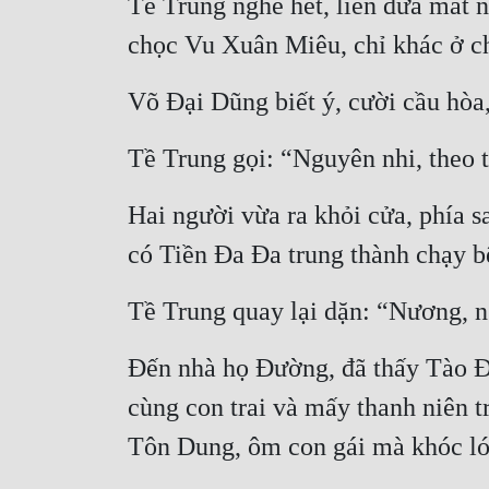
Tề Trung nghe hết, liền đưa mắt 
chọc Vu Xuân Miêu, chỉ khác ở chỗ
Võ Đại Dũng biết ý, cười cầu hòa, 
Tề Trung gọi: “Nguyên nhi, theo t
Hai người vừa ra khỏi cửa, phía 
có Tiền Đa Đa trung thành chạy b
Tề Trung quay lại dặn: “Nương, n
Đến nhà họ Đường, đã thấy Tào Đ
cùng con trai và mấy thanh niên 
Tôn Dung, ôm con gái mà khóc ló