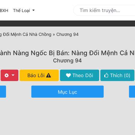
urrent)
BXH
Thể Loại
g Đổi Mệnh Cả Nhà Chồng
»
Chương 94
ành Nàng Ngốc Bị Bán: Nàng Đổi Mệnh Cả 
Chương 94
Báo Lỗi
Theo Dõi
Thích (
0
)
Mục Lục