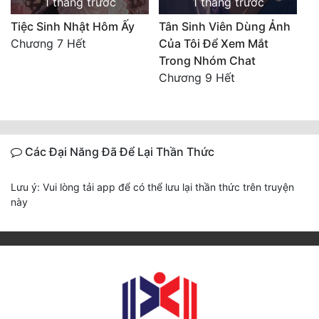
1 tháng trước
1 tháng trước
Tiệc Sinh Nhật Hôm Ấy
Tân Sinh Viên Dùng Ảnh
Đẹp
Chương 7 Hết
Của Tôi Để Xem Mắt
Đẹp Hiệp
Trong Nhóm Chat
Chương 9 Hết
Tính Cách Nhân Vật :
Cơ Trí
Các Đại Năng Đã Để Lại Thần Thức
Sát Phạt Quyết Đoán
Vô Sỉ
Lưu ý: Vui lòng tải app để có thể lưu lại thần thức trên truyện
này
Điềm Đạm