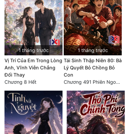
Quân Sự
Sảng Văn
Sắc
Sủng
1 tháng trước
1 tháng trước
Thanh Xuân
Vị Trí Của Em Trong Lòng
Tái Sinh Thập Niên 80: Bà
Anh, Vĩnh Viễn Chẳng
Lý Quyết Bỏ Chồng Bỏ
Tiên Hiệp
Đổi Thay
Con
Tiểu Thuyết
Chương 8 Hết
Chương 491 Phiên Ngoại Đào Hoa - Quả Báo Cuối Đời, Chết Trong Cô Độc (hết)
Trinh Thám
Triều Đấu
Trùng Sinh
Trọng Sinh