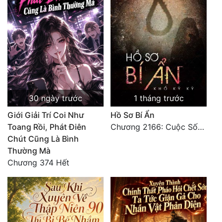
Hài Hước
Hệ Thống
Học Đường
Khoa Huyễn
Khoa Huyễn Không Gian
30 ngày trước
1 tháng trước
Kinh Dị
Giới Giải Trí Coi Như
Hồ Sơ Bí Ẩn
Kiếm Hiệp
Toang Rồi, Phát Điên
Chương 2166: Cuộc Sống (Hoàn)
Chút Cũng Là Bình
Kỳ Huyễn
Thường Mà
Kỳ Ảo
Chương 374 Hết
Linh Dị
Làm Giàu
Lịch Sử