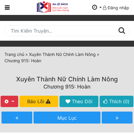
Đăng nhập
Trang
Chủ
Mới
Cập
Nhật
Trang chủ
»
Xuyên Thành Nữ Chính Làm Nông
»
(current)
Chương 915: Hoàn
BXH
Thể Loại
Xuyên Thành Nữ Chính Làm Nông
Chương 915: Hoàn
Tất Cả
Báo Lỗi
Theo Dõi
Thích (
0
)
Truyện Mới Ra
Mục Lục
Hoàn Thành