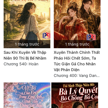
Mưu Mô
Mạt Thế
Mỹ Thực
Ngôn Tình
1 tháng trước
1 tháng trước
Ngược
Sau Khi Xuyên Về Thập
Xuyên Thành Chính Thất
Nữ Cường
Niên 90 Thì Bị Bế Nhầm
Pháo Hôi Chết Sớm, Ta
Chương 540: Hoàn
Tức Giận Gả Cho Nhân
Nữ Phụ
Vật Phản Diện
Chương 400: Vang Danh Thiên Hạ (Hết)
Phong Thủy - Tâm Linh
Phương Tây
Phản Phái
Quan Trường