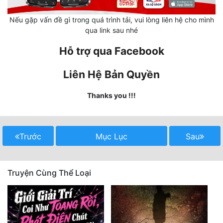
Cổ Đại
Nếu gặp vấn đề gì trong quá trình tải, vui lòng liên hệ cho mình
Du Hí
qua link sau nhé
Dã Sử
Hỗ trợ qua Facebook
Dị Giới
Liên Hệ Bản Quyền
Dị Năng
Thanks you !!!
Gia Đấu
Góc Nhìn Nam
Trước
Mục Lục
Sau
Góc Nhìn Nữ
Huyền Huyễn
Truyện Cùng Thể Loại
Huyền Nghi
Huyền Ảo