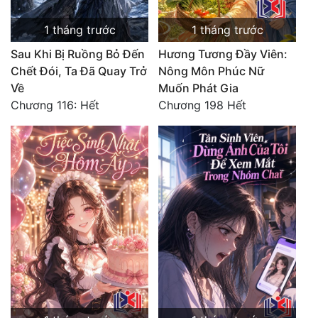
Đô Thị
1 tháng trước
1 tháng trước
Đông Phương
Sau Khi Bị Ruồng Bỏ Đến
Hương Tương Đầy Viên:
Đông Phương Huyền Huyễn
Chết Đói, Ta Đã Quay Trở
Nông Môn Phúc Nữ
Về
Muốn Phát Gia
Đồng Nhân
Chương 116: Hết
Chương 198 Hết
Cẩu Đạo Trường Sinh
Ngự Thú
Truyện Nam
Truyện Nữ
Vô Địch Lưu
Xây Dựng Thế Lực
Đam Mỹ