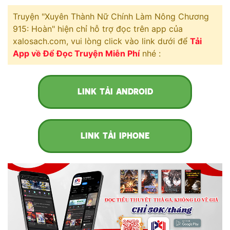
Free
Truyện "Xuyên Thành Nữ Chính Làm Nông Chương
915: Hoàn" hiện chỉ hỗ trợ đọc trên app của
Hậu Cung
xalosach.com, vui lòng click vào link dưới để
Tải
App về Để Đọc Truyện Miễn Phí
nhé :
Truyện Convert
Truyện Dịch
LINK TẢI ANDROID
Truyện Nhập Môn
Truyện ngắn
LINK TẢI IPHONE
Xa Lộ Dịch
Cung Đấu
Cạnh Kỹ
Cổ Tiên Hiệp