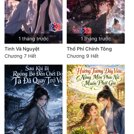
Tu Chân
Tu Tiên
Tội Phạm
1 tháng trước
1 tháng trước
Vô Địch
Tinh Và Nguyệt
Thổ Phỉ Chính Tông
Võ Hiệp
Chương 7 Hết
Chương 9 Hết
Võng Du
Xuyên Không
Xuyên Nhanh
Xuyên Sách
Xuyên Thư
Điền Văn