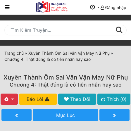
Đăng nhập
Trang
Chủ
Mới
Cập
Nhật
Trang chủ
»
Xuyên Thành Ôm Sai Văn Vận May Nữ Phụ
»
(current)
Chương 4: Thật đúng là có tiên nhân hay sao
BXH
Thể Loại
Xuyên Thành Ôm Sai Văn Vận May Nữ Phụ
Chương 4: Thật đúng là có tiên nhân hay sao
Tất Cả
Báo Lỗi
Theo Dõi
Thích (
0
)
Truyện Mới Ra
Mục Lục
Hoàn Thành