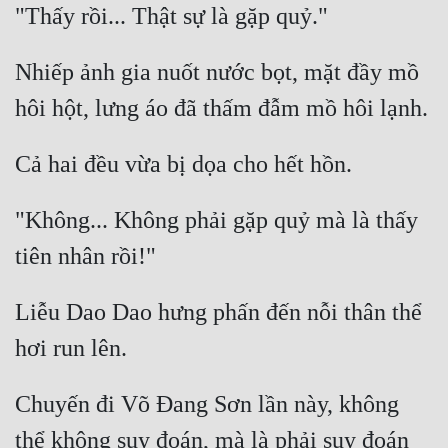
Cổ Đại
Du Hí
Nhiếp ảnh gia nuốt nước bọt, mặt đầy mồ 
Dã Sử
Dị Giới
Dị Năng
Gia Đấu
"Không... Không phải gặp quỷ mà là thấy 
Góc Nhìn Nam
Góc Nhìn Nữ
Liễu Dao Dao hưng phấn đến nỗi thân thể 
Huyền Huyễn
Huyền Nghi
Chuyến đi Võ Đang Sơn lần này, không 
Huyền Ảo
thể không suy đoán, mà là phải suy đoán 