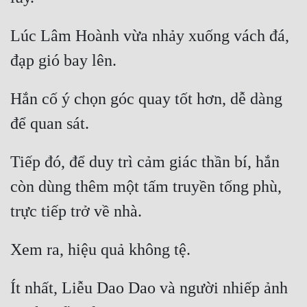
Đẹp
Lúc Lâm Hoành vừa nhảy xuống vách đá, 
Đẹp Hiệp
Tính Cách Nhân Vật :
Hắn cố ý chọn góc quay tốt hơn, dễ dàng 
Cơ Trí
Sát Phạt Quyết Đoán
Tiếp đó, để duy trì cảm giác thần bí, hắn 
Vô Sỉ
còn dùng thêm một tấm truyền tống phù, 
Điềm Đạm
Ít nhất, Liễu Dao Dao và người nhiếp ảnh 