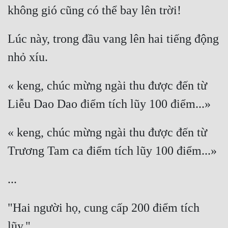
Đô Thị
Đông Phương
Lúc này, trong đầu vang lên hai tiếng động 
Đông Phương Huyền Huyễn
Đồng Nhân
« keng, chúc mừng ngài thu được đến từ 
Cẩu Đạo Trường Sinh
Ngự Thú
« keng, chúc mừng ngài thu được đến từ 
Truyện Nam
Truyện Nữ
Vô Địch Lưu
"Hai người họ, cung cấp 200 điểm tích 
Xây Dựng Thế Lực
Đam Mỹ