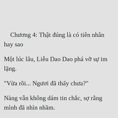
Free
Hậu Cung
Truyện Convert
    Chương 4: Thật đúng là có tiên nhân 
Truyện Dịch
Truyện Nhập Môn
Một lúc lâu, Liễu Dao Dao phá vỡ sự im 
Truyện ngắn
Xa Lộ Dịch
Cung Đấu
Nàng vẫn không dám tin chắc, sợ rằng 
Cạnh Kỹ
Cổ Tiên Hiệp