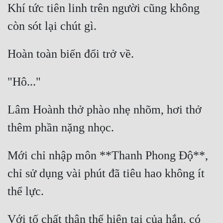
Khí tức tiên linh trên người cũng không 
Quân Sự
Sảng Văn
Sắc
Sủng
Thanh Xuân
Lâm Hoành thở phào nhẹ nhõm, hơi thở 
Tiên Hiệp
Tiểu Thuyết
Mới chỉ nhập môn **Thanh Phong Độ**, 
Trinh Thám
chỉ sử dụng vài phút đã tiêu hao không ít 
Triều Đấu
Trùng Sinh
Trọng Sinh
Với tố chất thân thể hiện tại của hắn, có 