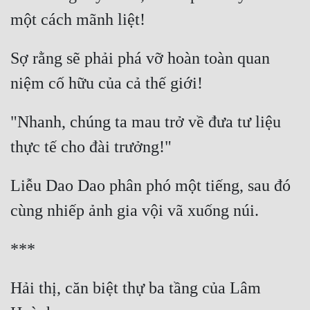
Hài Hước
Hệ Thống
Sợ rằng sẽ phải phá vỡ hoàn toàn quan 
Học Đường
Khoa Huyễn
Khoa Huyễn Không Gian
"Nhanh, chúng ta mau trở về đưa tư liệu 
Kinh Dị
Kiếm Hiệp
Liễu Dao Dao phân phó một tiếng, sau đó 
Kỳ Huyễn
Kỳ Ảo
Linh Dị
Làm Giàu
Hải thị, căn biệt thự ba tầng của Lâm 
Lịch Sử