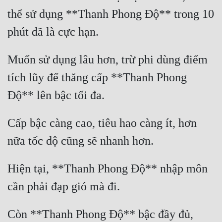
Tu Chân
thể sử dụng **Thanh Phong Độ** trong 10 
Tu Tiên
Tội Phạm
Muốn sử dụng lâu hơn, trừ phi dùng điểm 
Vô Địch
tích lũy để thăng cấp **Thanh Phong 
Võ Hiệp
Võng Du
Cấp bậc càng cao, tiêu hao càng ít, hơn 
Xuyên Không
Xuyên Nhanh
Hiện tại, **Thanh Phong Độ** nhập môn 
Xuyên Sách
Xuyên Thư
Điền Văn
Còn **Thanh Phong Độ** bậc đầy đủ, 