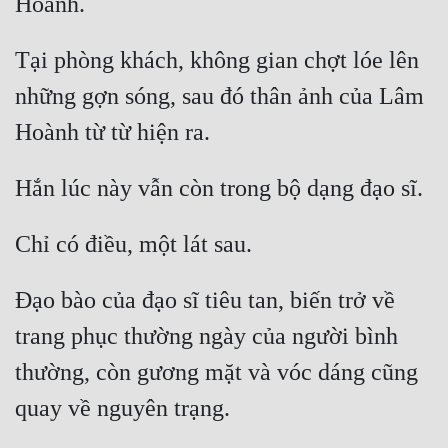
Mưu Mô
Tại phòng khách, không gian chợt lóe lên 
Mạt Thế
những gợn sóng, sau đó thân ảnh của Lâm 
Mỹ Thực
Ngôn Tình
Ngược
Nữ Cường
Nữ Phụ
Đạo bào của đạo sĩ tiêu tan, biến trở về 
Phong Thủy - Tâm Linh
trang phục thường ngày của người bình 
Phương Tây
thường, còn gương mặt và vóc dáng cũng 
Phản Phái
Quan Trường