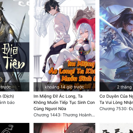
 trước
khoảng 14 giờ trước
2 tháng
n (Dịch)
Im Miệng Đi! Ác Long, Ta
Cơ Duyên Của Ng
ảnh báo
Không Muốn Tiếp Tục Sinh Con
Ta Vui Lòng Nhậ
Cùng Ngươi Nữa
Chương 1443: Thương Hoành Vạn Vật (Cuối cùng)