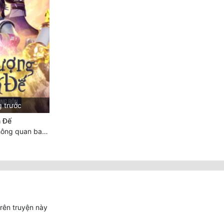
g trước
 Đế
Chương 7614 Thông quan ban thưởng, Ngục Hải Yên Thần Quang
trên truyện này