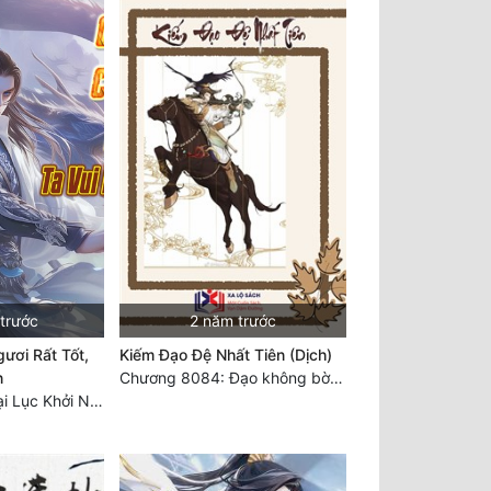
 trước
2 năm trước
ươi Rất Tốt,
Kiếm Đạo Đệ Nhất Tiên (Dịch)
n
Chương 8084: Đạo không bờ bến (Đại kết cục) (10)
Chương 7530: Đại Lục Khởi Nguyên – Kiến Thành 71