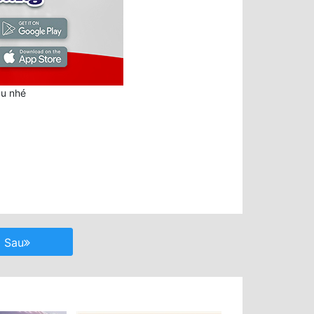
au nhé
Sau