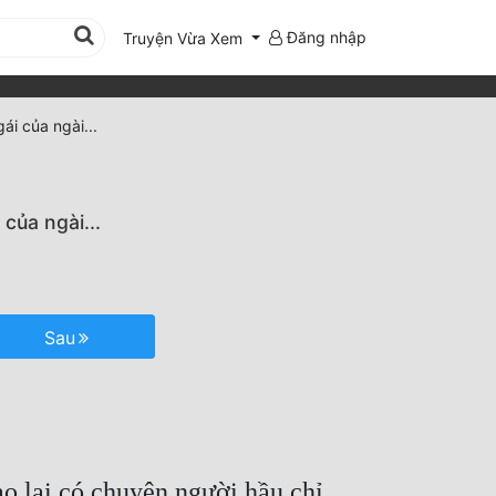
Đăng nhập
Truyện Vừa Xem
ái của ngài...
của ngài...
Sau
ào lại có chuyện người hầu chỉ