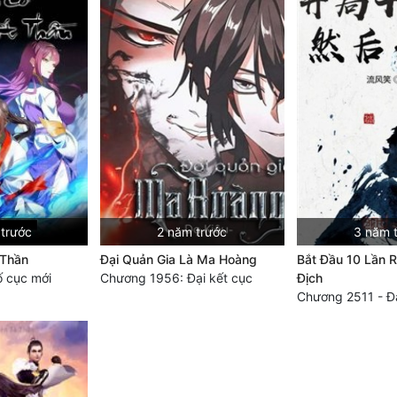
 trước
2 năm trước
3 năm 
 Thần
Đại Quản Gia Là Ma Hoàng
Bắt Đầu 10 Lần R
 cục mới
Chương 1956: Đại kết cục
Địch