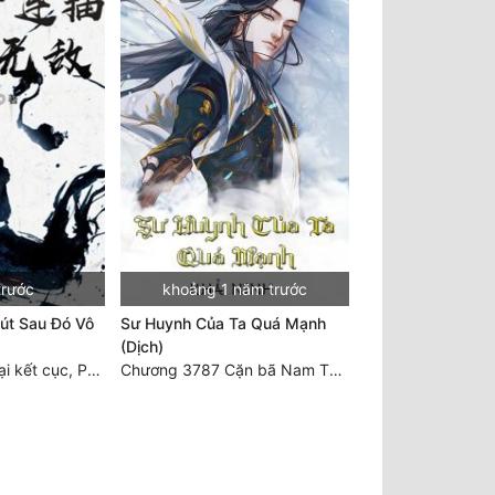
trước
khoảng 1 năm trước
út Sau Đó Vô
Sư Huynh Của Ta Quá Mạnh
(Dịch)
Chương 2511 - Đại kết cục, Phiên ngoại thiên: Chư thiên quy nhất giới, vĩnh hằng thế giới. Hết!
Chương 3787 Cặn bã Nam Thiên Đạo