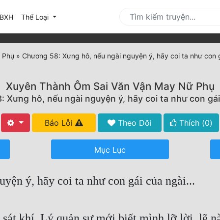
urrent)
BXH
Thể Loại
 Phụ
»
Chương 58: Xưng hô, nếu ngài nguyện ý, hãy coi ta như con g
Xuyên Thành Ôm Sai Văn Vận May Nữ Phụ
 Xưng hô, nếu ngài nguyện ý, hãy coi ta như con gái 
Báo Lỗi
Theo Dõi
Thích (
0
)
Mục Lục
ện ý, hãy coi ta như con gái của ngài...
sát khí, Lý quản sự mới biết mình lỡ lời, lẽ n